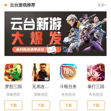
云台游戏推荐
更多
+
梦想三国
兄弟连3：战争之子
斗殴任务
暴打三国
策略塔防
策略塔防
角色扮演
角色扮演
下载
下载
下载
下载