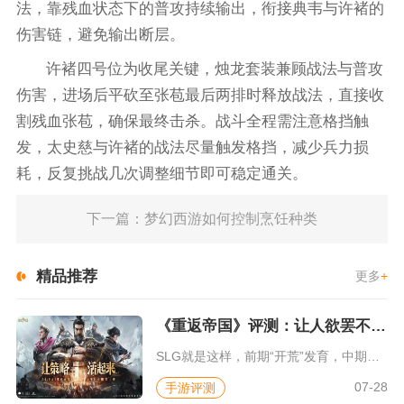
法，靠残血状态下的普攻持续输出，衔接典韦与许褚的
伤害链，避免输出断层。
许褚四号位为收尾关键，烛龙套装兼顾战法与普攻
伤害，进场后平砍至张苞最后两排时释放战法，直接收
割残血张苞，确保最终击杀。战斗全程需注意格挡触
发，太史慈与许褚的战法尽量触发格挡，减少兵力损
耗，反复挑战几次调整细节即可稳定通关。
下一篇：梦幻西游如何控制烹饪种类
精品推荐
更多
+
《重返帝国》评测：让人欲罢不能的新一代策略游戏
SLG就是这样，前期“开荒”发育，中期同盟混战抢地盘，后期争...
07-28
手游评测