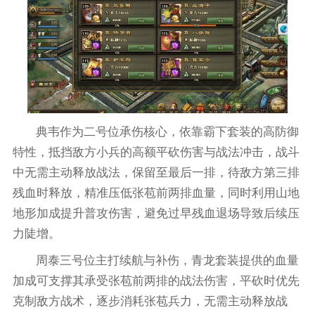
典韦作为二号位承伤核心，依靠霸下套装的高防御
特性，抵挡敌方小兵的高额平砍伤害与战法冲击，战斗
中无需主动释放战法，保留至最后一排，待敌方第三排
残血时释放，精准压低张苞前两排血量，同时利用山地
地形加成提升普攻伤害，避免过早残血退场导致后续压
力陡增。
周泰三号位主打续航与补伤，青龙套装提供的血量
加成可支撑其承受张苞前两排的战法伤害，平砍时优先
克制敌方战术，逐步消耗张苞兵力，无需主动释放战