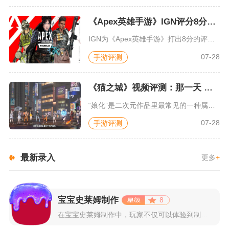
《Apex英雄手游》IGN评分8分：对游戏未来抱有期待
IGN为《Apex英雄手游》打出8分的评价，测评者认为，《A...
07-28
手游评测
《猫之城》视频评测：那一天 我家的猫变成了猫娘
“娘化”是二次元作品里最常见的一种属性，这种属性不分物种、不...
07-28
手游评测
最新录入
更多
+
宝宝史莱姆制作
8
在宝宝史莱姆制作中，玩家不仅可以体验到制作史莱姆的乐趣，还能...