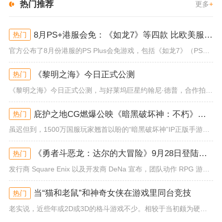
热门推荐
更多
+
8月PS+港服会免：《如龙7》等四款 比欧美服多一款
热门
官方公布了8月份港服的PS Plus会免游戏，包括《如龙7》（PS4/PS5）、《小小梦魇》（PS4）、《托尼霍克职业滑...
《黎明之海》今日正式公测
热门
《黎明之海》今日正式公测，与好莱坞巨星约翰尼·德普，合作拍摄的宣传短片《冒险者的游戏》同步上线！沉浸式环球之旅 打造属于...
庇护之地CG燃爆公映《暗黑破坏神：不朽》今日全平台上线
热门
虽迟但到，1500万国服玩家翘首以盼的“暗黑破坏神”IP正版手游《暗黑破坏神：不朽》已于今日全平台上线！动作RPG王者再...
《勇者斗恶龙：达尔的大冒险》9月28日登陆苹果谷歌应用商店
热门
发行商 Square Enix 以及开发商 DeNa 宣布，团队动作 RPG 游戏《勇者斗恶龙：达尔的大冒险 魂之绊》将...
当“猫和老鼠”和神奇女侠在游戏里同台竞技
热门
老实说，近些年或2D或3D的格斗游戏不少。相较于当初颇为硬核的难度。如今这类游戏大都以较低的游玩门槛，独特的技能机制吸引...