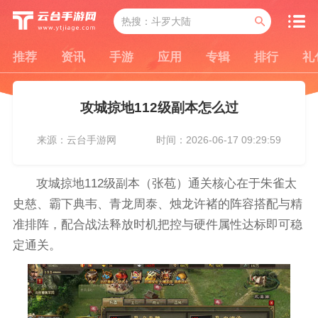
推荐
资讯
手游
应用
专辑
排行
礼
攻城掠地112级副本怎么过
来源：云台手游网
时间：2026-06-17 09:29:59
攻城掠地112级副本（张苞）通关核心在于朱雀太
史慈、霸下典韦、青龙周泰、烛龙许褚的阵容搭配与精
准排阵，配合战法释放时机把控与硬件属性达标即可稳
定通关。