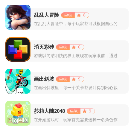
乱乱大冒险
8
在乱乱大冒险中，每个玩家都可以根据自己的喜好选择和培养角色，...
消灭彩砖
6
游戏以简洁明快的界面展现在玩家眼前，通过简单的滑动屏幕即可控...
画出斜坡
9
在画出斜坡里，每一个关卡都设计得别出心裁。玩家需要利用手指在...
莎莉大陆2048
9
在开始游戏时，玩家首先需要选择一名角色作为自己的代表，在神秘...