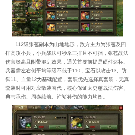
112级张苞副本为山地地形，敌方主力为张苞及四
排高攻小兵，小兵战法可秒杀三排且不可挡，张苞战法
伤害极高且附带混乱效果，通关首要前提是硬件达标。
兵器需左右侧平均等级不低于110，宝石以攻击13、防
御11、血量12为基础配置，套装优先选择真套装，无真
套装时可用对应散装替代，核心保证太史慈战法伤害、
典韦承伤、周泰续航、许褚补伤的能力均衡。