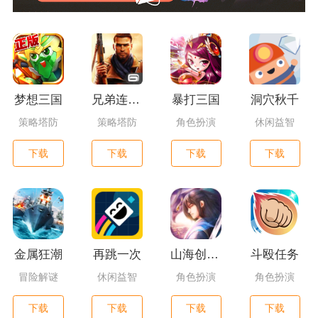
梦想三国
兄弟连3：战争之子
暴打三国
洞穴秋千
策略塔防
策略塔防
角色扮演
休闲益智
下载
下载
下载
下载
金属狂潮
再跳一次
山海创世录一剑天逆
斗殴任务
冒险解谜
休闲益智
角色扮演
角色扮演
下载
下载
下载
下载