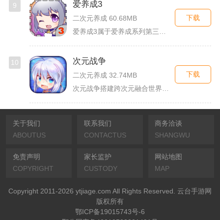
爱养成3
9
下载
二次元养成 60.68MB
爱养成3属于爱养成系列第三部单机模拟养成手游，故事依托天使堕...
次元战争
10
下载
二次元养成 32.74MB
次元战争搭建跨次元融合世界观，玩家作为次元调停者穿梭破碎平行...
关于我们
联系我们
商务洽谈
ABOUTUS
CONTACTUS
SHANGWU
免责声明
家长监护
网站地图
COPYRIGHT
CUSTODY
MAP
Copyright 2011-2026 ytjiage.com All Rights Reserved. 云台手游网
版权所有
鄂ICP备19015743号-6