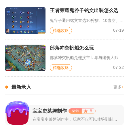
王者荣耀鬼谷子铭文出装怎么选
鬼谷子通用铭文首选10狩猎、10虚空、10梦魇，常规开团出装...
07-19
精选攻略
部落冲突帆船怎么玩
部落冲突帆船是连接主世界与建筑大师基地的交通载体，大本营达到...
07-22
精选攻略
最新录入
更多
+
宝宝史莱姆制作
8
在宝宝史莱姆制作中，玩家不仅可以体验到制作史莱姆的乐趣，还能...