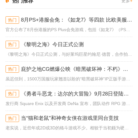
热门推荐
更多
+
8月PS+港服会免：《如龙7》等四款 比欧美服多一款
热门
官方公布了8月份港服的PS Plus会免游戏，包括《如龙7》（PS4/PS5）、《小小梦魇》（PS4）、《托尼霍克职业滑...
《黎明之海》今日正式公测
热门
《黎明之海》今日正式公测，与好莱坞巨星约翰尼·德普，合作拍摄的宣传短片《冒险者的游戏》同步上线！沉浸式环球之旅 打造属于...
庇护之地CG燃爆公映《暗黑破坏神：不朽》今日全平台上线
热门
虽迟但到，1500万国服玩家翘首以盼的“暗黑破坏神”IP正版手游《暗黑破坏神：不朽》已于今日全平台上线！动作RPG王者再...
《勇者斗恶龙：达尔的大冒险》9月28日登陆苹果谷歌应用商店
热门
发行商 Square Enix 以及开发商 DeNa 宣布，团队动作 RPG 游戏《勇者斗恶龙：达尔的大冒险 魂之绊》将...
当“猫和老鼠”和神奇女侠在游戏里同台竞技
热门
老实说，近些年或2D或3D的格斗游戏不少。相较于当初颇为硬核的难度。如今这类游戏大都以较低的游玩门槛，独特的技能机制吸引...