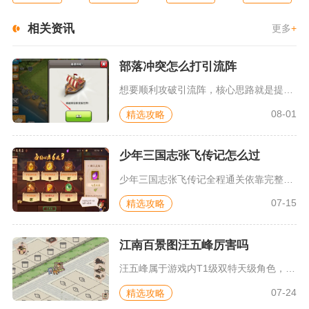
相关资讯
更多
+
部落冲突怎么打引流阵
想要顺利攻破引流阵，核心思路就是提前完成双边断边，杜绝主力部...
08-01
精选攻略
少年三国志张飞传记怎么过
少年三国志张飞传记全程通关依靠完整道具收集、蜀国羁绊阵容搭配...
07-15
精选攻略
江南百景图汪五峰厉害吗
汪五峰属于游戏内T1级双特天级角色，综合实用性极强，不管是开...
07-24
精选攻略