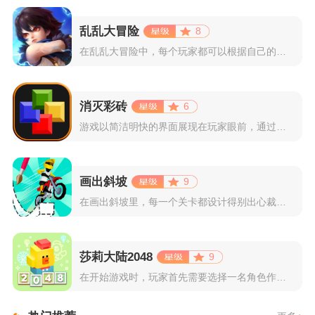
乱乱大冒险
8
在乱乱大冒险中，每个玩家都可以根据自己的喜好选择和培养角色，...
消灭彩砖
6
游戏以简洁明快的界面展现在玩家眼前，通过简单的滑动屏幕即可控...
画出斜坡
9
在画出斜坡里，每一个关卡都设计得别出心裁。玩家需要利用手指在...
莎莉大陆2048
9
在开始游戏时，玩家首先需要选择一名角色作为自己的代表，在神秘...