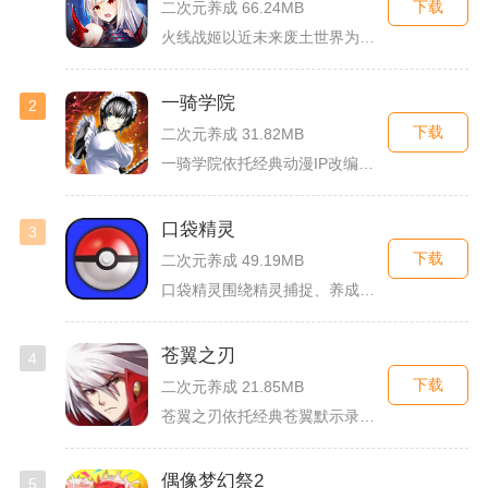
下载
二次元养成 66.24MB
火线战姬以近未来废土世界为故事舞台，融合二次元战姬收集、轻策...
一骑学院
2
下载
二次元养成 31.82MB
一骑学院依托经典动漫IP改编，把三国武将化身学院少女角色，主...
口袋精灵
3
下载
二次元养成 49.19MB
口袋精灵围绕精灵捕捉、养成、回合对战搭建完整冒险体系，玩家化...
苍翼之刃
4
下载
二次元养成 21.85MB
苍翼之刃依托经典苍翼默示录IP打造横版指尖格斗手游，完整收录...
偶像梦幻祭2
5