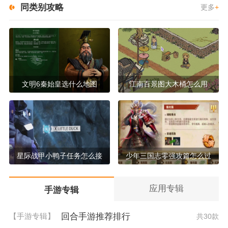
同类别攻略
更多
+
文明6秦始皇选什么地图
江南百景图大木桶怎么用
星际战甲小鸭子任务怎么接
少年三国志零强攻篇怎么过
应用专辑
手游专辑
回合手游推荐排行
【手游专辑】
共30款