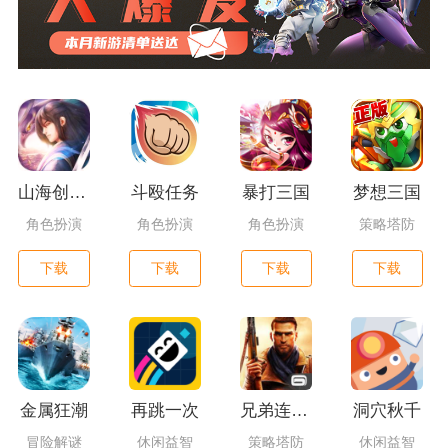
山海创世录一剑天逆
斗殴任务
暴打三国
梦想三国
角色扮演
角色扮演
角色扮演
策略塔防
下载
下载
下载
下载
金属狂潮
再跳一次
兄弟连3：战争之子
洞穴秋千
冒险解谜
休闲益智
策略塔防
休闲益智