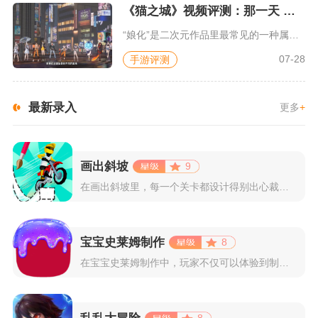
《猫之城》视频评测：那一天 我家的猫变成了猫娘
“娘化”是二次元作品里最常见的一种属性，这种属性不分物种、不...
07-28
手游评测
最新录入
更多
+
画出斜坡
9
在画出斜坡里，每一个关卡都设计得别出心裁。玩家需要利用手指在...
宝宝史莱姆制作
8
在宝宝史莱姆制作中，玩家不仅可以体验到制作史莱姆的乐趣，还能...