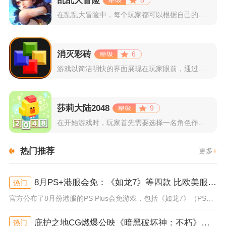
乱乱大冒险
8
在乱乱大冒险中，每个玩家都可以根据自己的喜好选择和培养角色，...
消灭彩砖
6
游戏以简洁明快的界面展现在玩家眼前，通过简单的滑动屏幕即可控...
莎莉大陆2048
9
在开始游戏时，玩家首先需要选择一名角色作为自己的代表，在神秘...
热门推荐
更多
+
8月PS+港服会免：《如龙7》等四款 比欧美服多一款
热门
官方公布了8月份港服的PS Plus会免游戏，包括《如龙7》（PS4/PS5）、《小小梦魇》（PS4）、《托尼霍克职业滑...
庇护之地CG燃爆公映《暗黑破坏神：不朽》今日全平台上线
热门