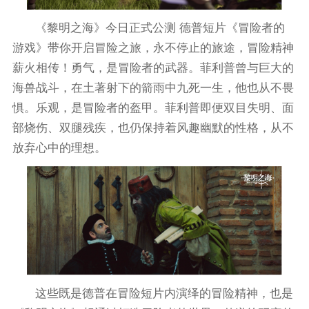
《黎明之海》今日正式公测 德普短片《冒险者的
游戏》带你开启冒险之旅，永不停止的旅途，冒险精神
薪火相传！勇气，是冒险者的武器。菲利普曾与巨大的
海兽战斗，在土著射下的箭雨中九死一生，他也从不畏
惧。乐观，是冒险者的盔甲。菲利普即便双目失明、面
部烧伤、双腿残疾，也仍保持着风趣幽默的性格，从不
放弃心中的理想。
这些既是德普在冒险短片内演绎的冒险精神，也是