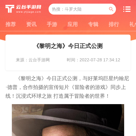
推荐
资讯
手游
应用
专辑
排行
礼
《黎明之海》今日正式公测
来源：云台手游网
时间：2022-07-28 17:34:12
《黎明之海》今日正式公测，与好莱坞巨星约翰尼
·德普，合作拍摄的宣传短片《冒险者的游戏》同步上
线！沉浸式环球之旅 打造属于冒险者的世界！