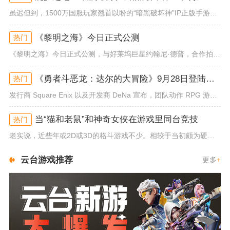
虽迟但到，1500万国服玩家翘首以盼的“暗黑破坏神”IP正版手游《暗黑破坏神：不朽》已于今日全平台上线！动作RPG王者再...
《黎明之海》今日正式公测
热门
《黎明之海》今日正式公测，与好莱坞巨星约翰尼·德普，合作拍摄的宣传短片《冒险者的游戏》同步上线！沉浸式环球之旅 打造属于...
《勇者斗恶龙：达尔的大冒险》9月28日登陆苹果谷歌应用商店
热门
发行商 Square Enix 以及开发商 DeNa 宣布，团队动作 RPG 游戏《勇者斗恶龙：达尔的大冒险 魂之绊》将...
当“猫和老鼠”和神奇女侠在游戏里同台竞技
热门
老实说，近些年或2D或3D的格斗游戏不少。相较于当初颇为硬核的难度。如今这类游戏大都以较低的游玩门槛，独特的技能机制吸引...
云台游戏推荐
更多
+