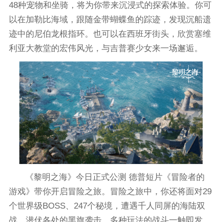
48种宠物和坐骑，将为你带来沉浸式的探索体验。你可
以在加勒比海域，跟随金带蝴蝶鱼的踪迹，发现沉船遗
迹中的尼伯龙根指环。也可以在西班牙街头，欣赏塞维
利亚大教堂的宏伟风光，与吉普赛少女来一场邂逅。
《黎明之海》今日正式公测 德普短片《冒险者的
游戏》带你开启冒险之旅。冒险之旅中，你还将面对29
个世界级BOSS、247个秘境，遭遇千人同屏的海陆双
战、潜伏各处的黑旗袭击，多种玩法的战斗一触即发。