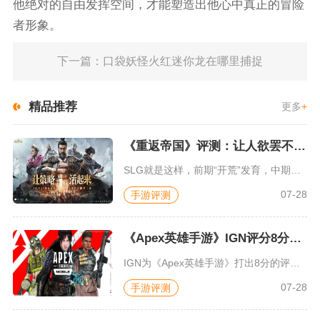
他绝对的自由发挥空间，才能塑造出他心中真正的冒险
者形象。
下一篇：口袋妖怪火红迷你龙在哪里捕捉
精品推荐
更多
+
《重返帝国》评测：让人欲罢不能的新一代策略游戏
SLG就是这样，前期“开荒”发育，中期同盟混战抢地盘，后期争...
07-28
手游评测
《Apex英雄手游》IGN评分8分：对游戏未来抱有期待
IGN为《Apex英雄手游》打出8分的评价，测评者认为，《A...
07-28
手游评测