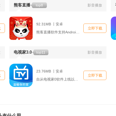
熊客直播
放
top8
影音播放
92.31MB 丨安卓
载
立即下载
熊客直播软件支持Android和iOS双平台，无论你是使用哪...
电视家3.0
放
top11
影音播放
23.76MB 丨安卓
载
立即下载
自从电视家0软件上线以来，就以其独特的服务吸引了大量用户的关...
头有什么用