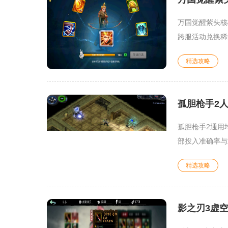
万国觉醒紫头核
跨服活动兑换稀
精选攻略
孤胆枪手2
孤胆枪手2通用
部投入准确率与
精选攻略
影之刃3虚