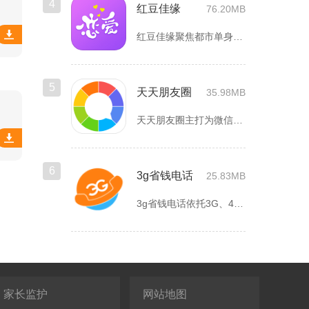
4
红豆佳缘
76.20MB
红豆佳缘聚焦都市单身人群严肃婚恋需求，搭建线上线下联动的真实...
5
天天朋友圈
35.98MB
天天朋友圈主打为微信以及各类社交平台提供全套发圈素材，涵盖文...
6
3g省钱电话
25.83MB
3g省钱电话依托3G、4G、5G及WiFi网络实现低资费通话...
家长监护
网站地图