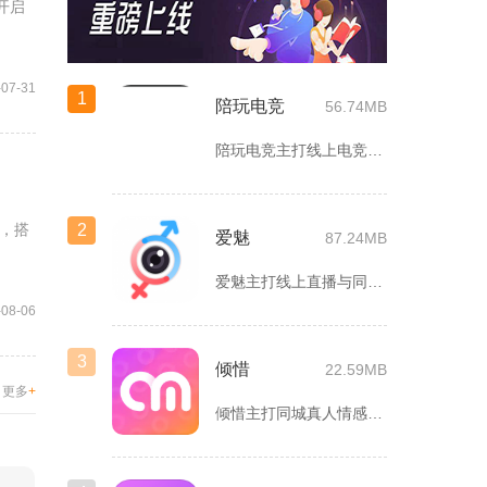
开启
-07-31
1
陪玩电竞
56.74MB
陪玩电竞主打线上电竞组队、游戏陪练服务，覆盖手游、端游多款热...
，搭
2
爱魅
87.24MB
爱魅主打线上直播与同城轻社交融合服务，整合影音直播、兴趣社群...
-08-06
3
倾惜
22.59MB
更多
+
倾惜主打同城真人情感社交，面向有交友、脱单需求的年轻用户，依...