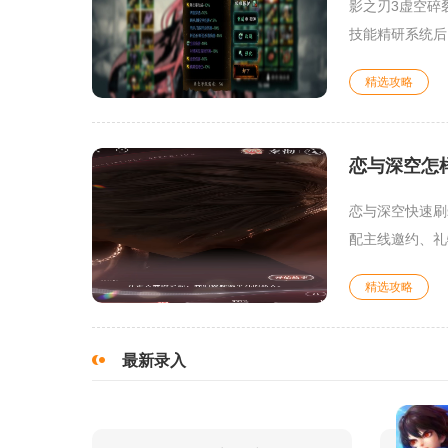
影之刃3虚空碎
技能精研系统后
精选攻略
恋与深空怎
恋与深空快速刷
配主线邀约、礼
精选攻略
最新录入