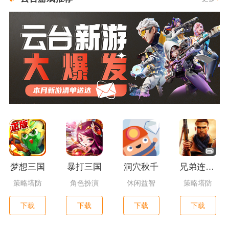
梦想三国
暴打三国
洞穴秋千
兄弟连3：战争之子
策略塔防
角色扮演
休闲益智
策略塔防
下载
下载
下载
下载