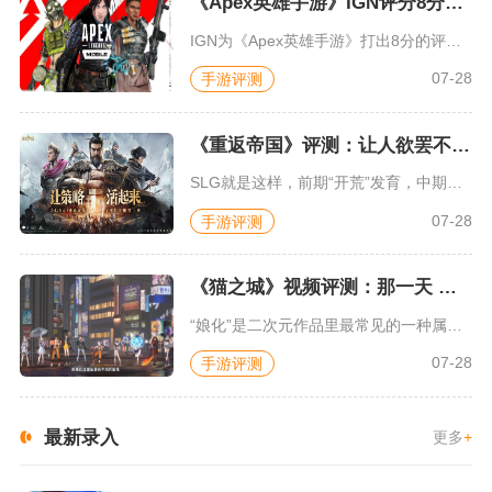
《Apex英雄手游》IGN评分8分：对游戏未来抱有期待
IGN为《Apex英雄手游》打出8分的评价，测评者认为，《A...
07-28
手游评测
《重返帝国》评测：让人欲罢不能的新一代策略游戏
SLG就是这样，前期“开荒”发育，中期同盟混战抢地盘，后期争...
07-28
手游评测
《猫之城》视频评测：那一天 我家的猫变成了猫娘
“娘化”是二次元作品里最常见的一种属性，这种属性不分物种、不...
07-28
手游评测
最新录入
更多
+