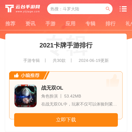
推荐
资讯
手游
应用
专辑
排行
礼
2021卡牌手游排行
手游专辑
共30款
2024-06-19更新
战无双OL
角色扮演 丨 53.42MB
在战无双OL中，玩家不仅可以体验到紧张刺激的PVP战斗，还可...
立即下载