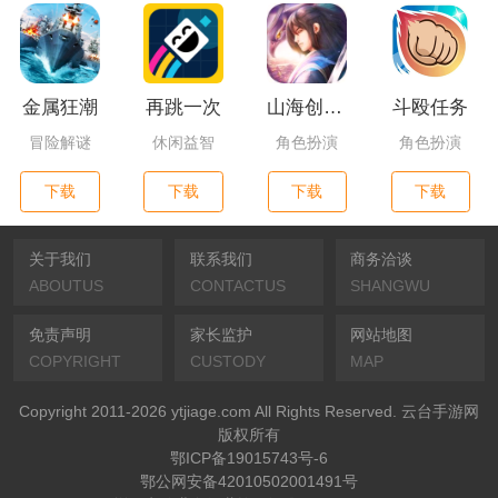
金属狂潮
再跳一次
山海创世录一剑天逆
斗殴任务
冒险解谜
休闲益智
角色扮演
角色扮演
下载
下载
下载
下载
关于我们
联系我们
商务洽谈
ABOUTUS
CONTACTUS
SHANGWU
免责声明
家长监护
网站地图
COPYRIGHT
CUSTODY
MAP
Copyright 2011-2026 ytjiage.com All Rights Reserved. 云台手游网
版权所有
鄂ICP备19015743号-6
鄂公网安备42010502001491号