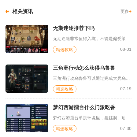
相关资讯
更多
+
无期迷途推荐下吗
无期迷途非常值得入坑，不管是偏爱策略塔防玩法、看重剧情人设，...
08-01
精选攻略
三角洲行动怎么获得乌鲁鲁
三角洲行动乌鲁鲁可以通过完成大兵乌鲁鲁系列限时任务免费解锁，...
07-19
精选攻略
梦幻西游擂台什么门派吃香
梦幻西游擂台单挑环境里，盘丝洞、耐属性花果山、咒师普陀、神木...
07-30
精选攻略