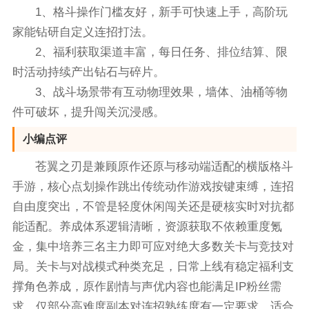
1、格斗操作门槛友好，新手可快速上手，高阶玩
家能钻研自定义连招打法。
2、福利获取渠道丰富，每日任务、排位结算、限
时活动持续产出钻石与碎片。
3、战斗场景带有互动物理效果，墙体、油桶等物
件可破坏，提升闯关沉浸感。
小编点评
苍翼之刃是兼顾原作还原与移动端适配的横版格斗
手游，核心点划操作跳出传统动作游戏按键束缚，连招
自由度突出，不管是轻度休闲闯关还是硬核实时对抗都
能适配。养成体系逻辑清晰，资源获取不依赖重度氪
金，集中培养三名主力即可应对绝大多数关卡与竞技对
局。关卡与对战模式种类充足，日常上线有稳定福利支
撑角色养成，原作剧情与声优内容也能满足IP粉丝需
求，仅部分高难度副本对连招熟练度有一定要求，适合