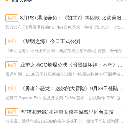
8月PS+港服会免：《如龙7》等四款 比欧美服多一款
热门
官方公布了8月份港服的PS Plus会免游戏，包括《如龙7》（PS4/PS5）、《小小梦魇》（PS4）、《托尼霍克职业滑...
《黎明之海》今日正式公测
热门
《黎明之海》今日正式公测，与好莱坞巨星约翰尼·德普，合作拍摄的宣传短片《冒险者的游戏》同步上线！沉浸式环球之旅 打造属于...
庇护之地CG燃爆公映《暗黑破坏神：不朽》今日全平台上线
热门
虽迟但到，1500万国服玩家翘首以盼的“暗黑破坏神”IP正版手游《暗黑破坏神：不朽》已于今日全平台上线！动作RPG王者再...
《勇者斗恶龙：达尔的大冒险》9月28日登陆苹果谷歌应用商店
热门
发行商 Square Enix 以及开发商 DeNa 宣布，团队动作 RPG 游戏《勇者斗恶龙：达尔的大冒险 魂之绊》将...
当“猫和老鼠”和神奇女侠在游戏里同台竞技
热门
老实说，近些年或2D或3D的格斗游戏不少。相较于当初颇为硬核的难度。如今这类游戏大都以较低的游玩门槛，独特的技能机制吸引...