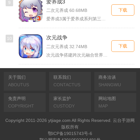
爱养成3
9
下载
二次元养成 60.68MB
爱养成3属于爱养成系列第三部单机模拟养成手游，故事依托天使堕...
次元战争
10
下载
二次元养成 32.74MB
次元战争搭建跨次元融合世界观，玩家作为次元调停者穿梭破碎平行...
关于我们
联系我们
商务洽谈
ABOUTUS
CONTACTUS
SHANGWU
免责声明
家长监护
网站地图
COPYRIGHT
CUSTODY
MAP
Copyright 2011-2026 ytjiage.com All Rights Reserved. 云台手游网
版权所有
鄂ICP备19015743号-6