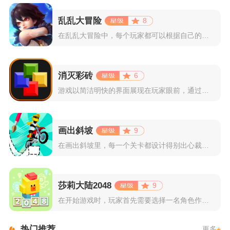
乱乱大冒险
8
在乱乱大冒险中，每个玩家都可以根据自己的喜好选择和培养角色，...
消灭彩砖
6
游戏以简洁明快的界面展现在玩家眼前，通过简单的滑动屏幕即可控...
画出斜坡
9
在画出斜坡里，每一个关卡都设计得别出心裁。玩家需要利用手指在...
莎莉大陆2048
9
在开始游戏时，玩家首先需要选择一名角色作为自己的代表，在神秘...
热门推荐
更多
+