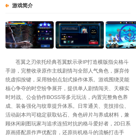
游戏简介
苍翼之刃依托经典苍翼默示录IP打造横版指尖格斗
手游，完整收录原作主线剧情与全部人气角色，摒弃传
统虚拟按键，采用独创点划式操作体系。游戏围绕灵能
核心争夺的时空纷争展开，提供单人剧情闯关、天梯实
时对战、公会协作BOSS等多元玩法，内置完整角色养
成、装备强化与纹章提升体系。日常通关、竞技排位、
活动副本均可稳定获取钻石、角色碎片与养成材料，兼
顾休闲刷图玩家与追求连招对抗的格斗爱好者，2D日系
原画搭配原作声优配音，还原街机格斗的流畅打击手