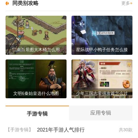
同类别攻略
更多
+
江南百景图大木桶怎么用
星际战甲小鸭子任务怎么接
文明6秦始皇选什么地图
少年三国志零强攻篇怎么过
应用专辑
手游专辑
2021年手游人气排行
【手游专辑】
共30款