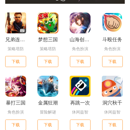
兄弟连3：战争之子
梦想三国
山海创世录一剑天逆
斗殴任务
策略塔防
策略塔防
角色扮演
角色扮演
下载
下载
下载
下载
暴打三国
金属狂潮
再跳一次
洞穴秋千
角色扮演
冒险解谜
休闲益智
休闲益智
下载
下载
下载
下载