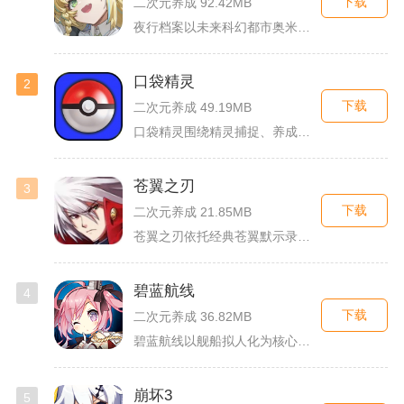
下载
二次元养成 92.42MB
夜行档案以未来科幻都市奥米勒斯为舞台，玩家任职特勤部调查员，...
口袋精灵
2
下载
二次元养成 49.19MB
口袋精灵围绕精灵捕捉、养成、回合对战搭建完整冒险体系，玩家化...
苍翼之刃
3
下载
二次元养成 21.85MB
苍翼之刃依托经典苍翼默示录IP打造横版指尖格斗手游，完整收录...
碧蓝航线
4
下载
二次元养成 36.82MB
碧蓝航线以舰船拟人化为核心载体，将各类历史战舰塑造成风格各异...
崩坏3
5