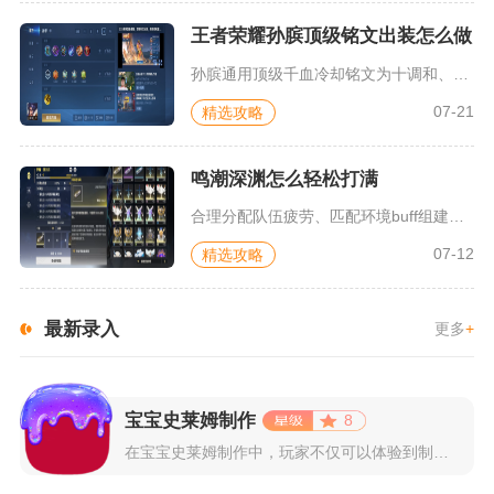
王者荣耀孙膑顶级铭文出装怎么做
孙膑通用顶级千血冷却铭文为十调和、十虚空、十宿命，主流拉扯功...
07-21
精选攻略
鸣潮深渊怎么轻松打满
合理分配队伍疲劳、匹配环境buff组建两套适配阵容，再把角色...
07-12
精选攻略
最新录入
更多
+
宝宝史莱姆制作
8
在宝宝史莱姆制作中，玩家不仅可以体验到制作史莱姆的乐趣，还能...