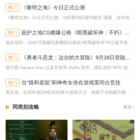
《黎明之海》今日正式公测
热门
《黎明之海》今日正式公测，与好莱坞巨星约翰尼·德普，合作拍摄的宣传短片《冒险者的游戏》同步上线！沉浸式环球之旅 打造属于...
庇护之地CG燃爆公映《暗黑破坏神：不朽》今日全平台上线
热门
虽迟但到，1500万国服玩家翘首以盼的“暗黑破坏神”IP正版手游《暗黑破坏神：不朽》已于今日全平台上线！动作RPG王者再...
《勇者斗恶龙：达尔的大冒险》9月28日登陆苹果谷歌应用商店
热门
发行商 Square Enix 以及开发商 DeNa 宣布，团队动作 RPG 游戏《勇者斗恶龙：达尔的大冒险 魂之绊》将...
当“猫和老鼠”和神奇女侠在游戏里同台竞技
热门
老实说，近些年或2D或3D的格斗游戏不少。相较于当初颇为硬核的难度。如今这类游戏大都以较低的游玩门槛，独特的技能机制吸引...
同类别攻略
更多
+