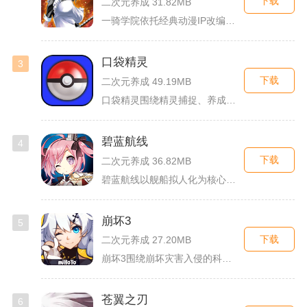
下载
二次元养成 31.82MB
一骑学院依托经典动漫IP改编，把三国武将化身学院少女角色，主...
口袋精灵
3
下载
二次元养成 49.19MB
口袋精灵围绕精灵捕捉、养成、回合对战搭建完整冒险体系，玩家化...
碧蓝航线
4
下载
二次元养成 36.82MB
碧蓝航线以舰船拟人化为核心载体，将各类历史战舰塑造成风格各异...
崩坏3
5
下载
二次元养成 27.20MB
崩坏3围绕崩坏灾害入侵的科幻世界观展开，玩家以舰长身份操控多...
苍翼之刃
6