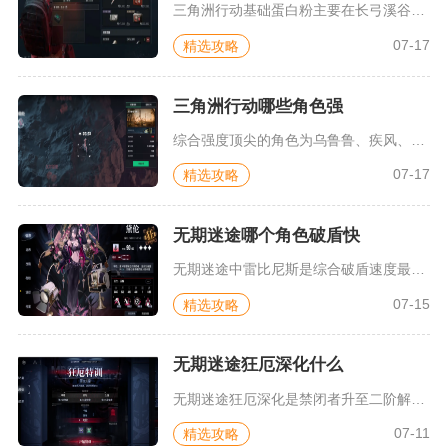
三角洲行动基础蛋白粉主要在长弓溪谷家居类物资点位露天拾取，零...
07-17
精选攻略
三角洲行动哪些角色强
综合强度顶尖的角色为乌鲁鲁、疾风、红狼，侦察位优选露娜，团队...
07-17
精选攻略
无期迷途哪个角色破盾快
无期迷途中雷比尼斯是综合破盾速度最快的角色，群体多目标破核场...
07-15
精选攻略
无期迷途狂厄深化什么
无期迷途狂厄深化是禁闭者升至二阶解锁的核心被动机制，同时也是...
07-11
精选攻略