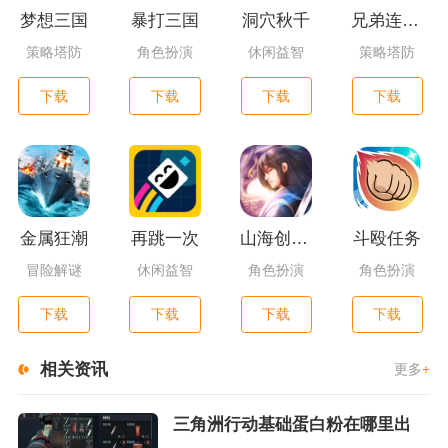
梦想三国
暴打三国
洞穴秋千
兄弟连3：战争之子
策略塔防
角色扮演
休闲益智
策略塔防
下载
下载
下载
下载
金属狂潮
再跳一次
山海创世录一剑天逆
斗殴任务
冒险解谜
休闲益智
角色扮演
角色扮演
下载
下载
下载
下载
相关资讯
更多
+
三角洲行动基础蛋白粉在哪里出