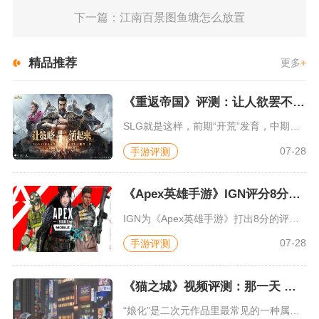
下一篇：江南百景图鱼塘怎么放置
精品推荐
更多
+
《重返帝国》评测：让人欲罢不能的新一代策略游戏
SLG就是这样，前期“开荒”发育，中期同盟混战抢地盘，后期争...
07-28
手游评测
《Apex英雄手游》IGN评分8分：对游戏未来抱有期待
IGN为《Apex英雄手游》打出8分的评价，测评者认为，《A...
07-28
手游评测
《猫之城》视频评测：那一天 我家的猫变成了猫娘
“娘化”是二次元作品里最常见的一种属性，这种属性不分物种、不...