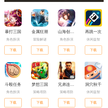
暴打三国
金属狂潮
山海创世录一剑天逆
再跳一次
角色扮演
冒险解谜
角色扮演
休闲益智
下载
下载
下载
下载
斗殴任务
梦想三国
兄弟连3：战争之子
洞穴秋千
角色扮演
策略塔防
策略塔防
休闲益智
下载
下载
下载
下载