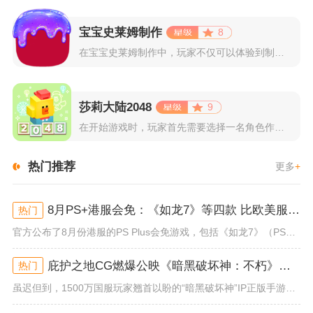
宝宝史莱姆制作
8
在宝宝史莱姆制作中，玩家不仅可以体验到制作史莱姆的乐趣，还能...
莎莉大陆2048
9
在开始游戏时，玩家首先需要选择一名角色作为自己的代表，在神秘...
热门推荐
更多
+
8月PS+港服会免：《如龙7》等四款 比欧美服多一款
热门
官方公布了8月份港服的PS Plus会免游戏，包括《如龙7》（PS4/PS5）、《小小梦魇》（PS4）、《托尼霍克职业滑...
庇护之地CG燃爆公映《暗黑破坏神：不朽》今日全平台上线
热门
虽迟但到，1500万国服玩家翘首以盼的“暗黑破坏神”IP正版手游《暗黑破坏神：不朽》已于今日全平台上线！动作RPG王者再...