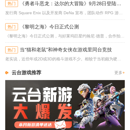
《勇者斗恶龙：达尔的大冒险》9月28日登陆苹果谷歌应用商店
热门
发行商 Square Enix 以及开发商 DeNa 宣布，团队动作 RPG 游戏《勇者斗恶龙：达尔的大冒险 魂之绊》将...
《黎明之海》今日正式公测
热门
《黎明之海》今日正式公测，与好莱坞巨星约翰尼·德普，合作拍摄的宣传短片《冒险者的游戏》同步上线！沉浸式环球之旅 打造属于...
当“猫和老鼠”和神奇女侠在游戏里同台竞技
热门
老实说，近些年或2D或3D的格斗游戏不少。相较于当初颇为硬核的难度。如今这类游戏大都以较低的游玩门槛，独特的技能机制吸引...
云台游戏推荐
更多
+