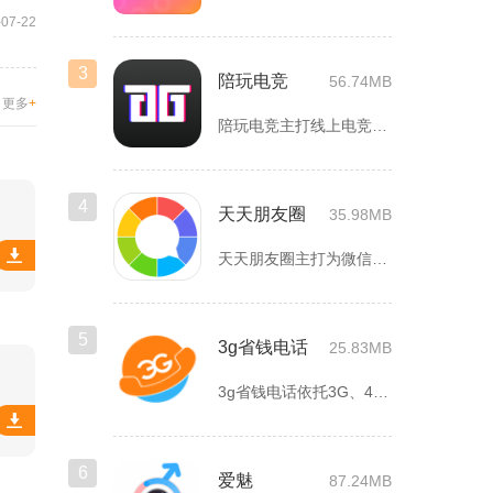
-07-22
3
陪玩电竞
56.74MB
更多
+
陪玩电竞主打线上电竞组队、游戏陪练服务，覆盖手游、端游多款热...
4
天天朋友圈
35.98MB
天天朋友圈主打为微信以及各类社交平台提供全套发圈素材，涵盖文...
5
3g省钱电话
25.83MB
3g省钱电话依托3G、4G、5G及WiFi网络实现低资费通话...
6
爱魅
87.24MB