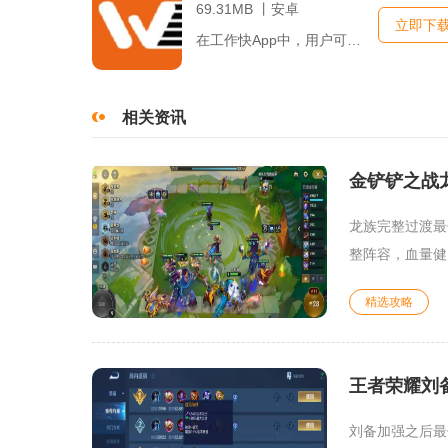
69.31MB 丨安卓
立即下
在工作快App中，用户可以体验到最直观、最便捷的工作管理服务...
相关资讯
金铲铲之战
龙族完整过渡最
整阵容，血量健康
精选攻略
王者荣耀刘
刘备加强之后最