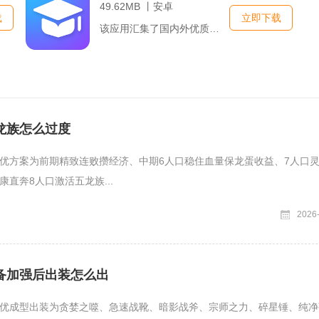
49.62MB 丨安卓
载
立即下载
该应用汇集了国内外优质的教育内容，涵盖了从学术课程、语言学习...
龙族怎么过度
优方案为前期精致连败攒经济、中期6人口稳住血量保龙蛋收益、7人口
直奔8人口激活五龙族...
2026
备加强后出装怎么出
优成型出装为贪婪之噬、急速战靴、暗影战斧、宗师之力、碎星锤、纯净