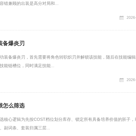
容错兼顾的出装是高分对局和...
2026
装备爆炎刃
功装备爆炎刃，首先需要将角色转职炽刃并解锁该技能，随后在技能编辑
技能链槽位，同时满足技能...
2026
骸怎么筛选
选核心逻辑为先按COST档位划分库存、锁定所有具备培养价值的胚子，
、副词条、套装归属三层...