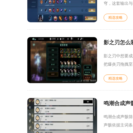
穹，这套输出与
精选攻略
影之刃怎么
影之刃中想要成
把爆炎刃拖拽至
精选攻略
鸣潮合成声
鸣潮合成声骸筛
声骸依据主词条