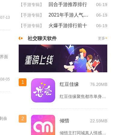
回合手游推荐排行
【手游专辑】
06-19
2021年手游人气排行
【手游专辑】
06-19
-07-13
火爆手游排行前十
【手游专辑】
06-19
社交聊天软件
更多
+
界面
-08-05
1
红豆佳缘
76.20MB
红豆佳缘聚焦都市单身人群严肃婚恋需求，搭建线上线下联动的真实...
剩余
2
倾惜
22.59MB
倾惜主打同城真人情感社交，面向有交友、脱单需求的年轻用户，依...