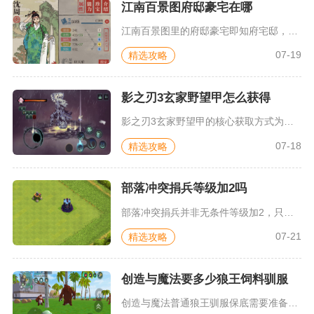
江南百景图府邸豪宅在哪
江南百景图里的府邸豪宅即知府宅邸，首座宅邸建造位置在应天府地...
07-19
精选攻略
影之刃3玄家野望甲怎么获得
影之刃3玄家野望甲的核心获取方式为通关地图地下石窟暴走护法的...
07-18
精选攻略
部落冲突捐兵等级加2吗
部落冲突捐兵并非无条件等级加2，只有部落等级达到10级及以上...
07-21
精选攻略
创造与魔法要多少狼王饲料驯服
创造与魔法普通狼王驯服保底需要准备11包专属饲料，沙漠狼王作...