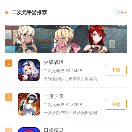
二次元手游推荐
更多
+
火线战姬
1
下载
二次元养成 66.24MB
火线战姬以近未来废土世界为故事舞台，融合二次元战姬收集、轻策...
一骑学院
2
下载
二次元养成 31.82MB
一骑学院依托经典动漫IP改编，把三国武将化身学院少女角色，主...
口袋精灵
3