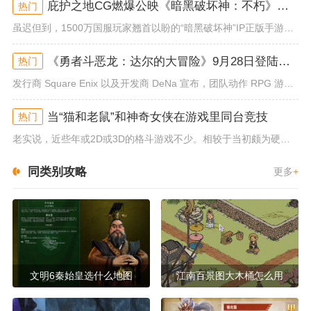
庇护之地CG燃爆公映《暗黑破坏神：不朽》今日全平台上线
热门
虽迟但到，1500万国服玩家翘首以盼的“暗黑破坏神”IP正版手游《暗黑破坏神：不朽》已于今日全平台上线！动作RPG王者再...
《勇者斗恶龙：达尔的大冒险》9月28日登陆苹果谷歌应用商店
热门
发行商 Square Enix 以及开发商 DeNa 宣布，团队动作 RPG 游戏《勇者斗恶龙：达尔的大冒险 魂之绊》将...
当“猫和老鼠”和神奇女侠在游戏里同台竞技
热门
老实说，近些年或2D或3D的格斗游戏不少。相较于当初颇为硬核的难度。如今这类游戏大都以较低的游玩门槛，独特的技能机制吸引...
同类别攻略
更多
+
文明6秦始皇选什么地图
江南百景图大木桶怎么用