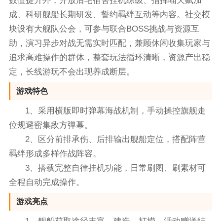
数值提升外，开放后宅宿舍挂机练级、指挥喵天赋加
成、科研舰船长期研发、誓约羁绊互动等内容。社交模
块设有大舰队公会，可参与联合BOSS挑战与资源互
助，演习异步对战无需实时匹配，兼顾休闲收集玩家与
追求高难操作的群体，整套玩法循环清晰，资源产出稳
定，长线游玩不会出现养成断层。
游戏特色
1、采用横版即时弹幕海战机制，手动操控旗舰走
位规避密集敌方弹幕。
2、区分前排承伤、后排输出舰船定位，搭配阵营
羁绊形成多样作战阵容。
3、搭载完整自律挂机功能，日常刷图、刷素材可
全程自动完成操作。
游戏亮点