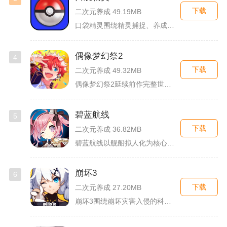
下载
二次元养成 49.19MB
口袋精灵围绕精灵捕捉、养成、回合对战搭建完整冒险体系，玩家化...
偶像梦幻祭2
4
下载
二次元养成 49.32MB
偶像梦幻祭2延续前作完整世界观，玩家以制作人身份陪伴49位少...
碧蓝航线
5
下载
二次元养成 36.82MB
碧蓝航线以舰船拟人化为核心载体，将各类历史战舰塑造成风格各异...
崩坏3
6
下载
二次元养成 27.20MB
崩坏3围绕崩坏灾害入侵的科幻世界观展开，玩家以舰长身份操控多...