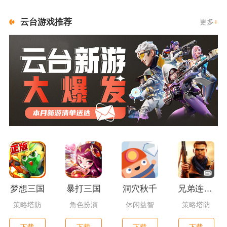
云台游戏推荐
更多
+
梦想三国
暴打三国
洞穴秋千
兄弟连3：战争之子
策略塔防
角色扮演
休闲益智
策略塔防
下载
下载
下载
下载