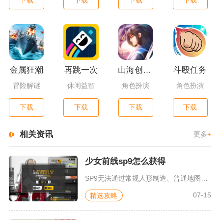
金属狂潮
再跳一次
山海创世录一剑天逆
斗殴任务
冒险解谜
休闲益智
角色扮演
角色扮演
下载
下载
下载
下载
相关资讯
更多
+
少女前线sp9怎么获得
SP9无法通过常规人形制造、普通地图恒定掉落获取，仅能依靠游...
07-15
精选攻略