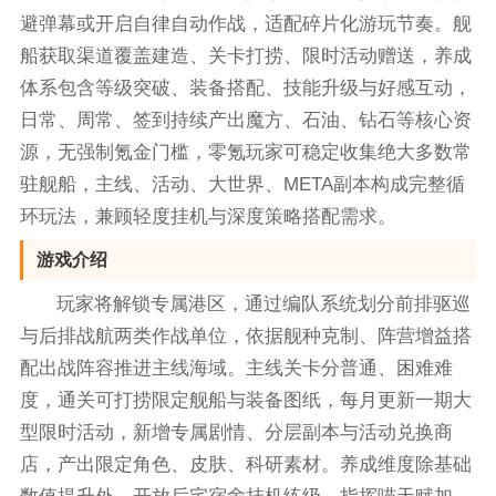
避弹幕或开启自律自动作战，适配碎片化游玩节奏。舰
船获取渠道覆盖建造、关卡打捞、限时活动赠送，养成
体系包含等级突破、装备搭配、技能升级与好感互动，
日常、周常、签到持续产出魔方、石油、钻石等核心资
源，无强制氪金门槛，零氪玩家可稳定收集绝大多数常
驻舰船，主线、活动、大世界、META副本构成完整循
环玩法，兼顾轻度挂机与深度策略搭配需求。
游戏介绍
玩家将解锁专属港区，通过编队系统划分前排驱巡
与后排战航两类作战单位，依据舰种克制、阵营增益搭
配出战阵容推进主线海域。主线关卡分普通、困难难
度，通关可打捞限定舰船与装备图纸，每月更新一期大
型限时活动，新增专属剧情、分层副本与活动兑换商
店，产出限定角色、皮肤、科研素材。养成维度除基础