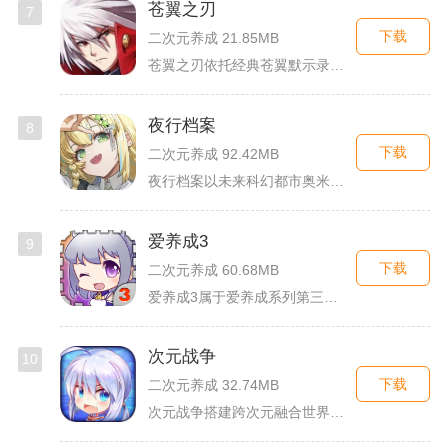
苍翼之刃
7
下载
二次元养成 21.85MB
苍翼之刃依托经典苍翼默示录IP打造横版指尖格斗手游，完整收录...
夜行档案
8
下载
二次元养成 92.42MB
夜行档案以未来科幻都市奥米勒斯为舞台，玩家任职特勤部调查员，...
爱养成3
9
下载
二次元养成 60.68MB
爱养成3属于爱养成系列第三部单机模拟养成手游，故事依托天使堕...
次元战争
10
下载
二次元养成 32.74MB
次元战争搭建跨次元融合世界观，玩家作为次元调停者穿梭破碎平行...