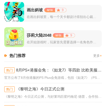
画出斜坡
9
在画出斜坡里，每一个关卡都设计得别出心裁。玩家需要利用手指在...
莎莉大陆2048
9
在开始游戏时，玩家首先需要选择一名角色作为自己的代表，在神秘...
热门推荐
更多
+
8月PS+港服会免：《如龙7》等四款 比欧美服多一款
热门
官方公布了8月份港服的PS Plus会免游戏，包括《如龙7》（PS4/PS5）、《小小梦魇》（PS4）、《托尼霍克职业滑...
《黎明之海》今日正式公测
热门
《黎明之海》今日正式公测，与好莱坞巨星约翰尼·德普，合作拍摄的宣传短片《冒险者的游戏》同步上线！沉浸式环球之旅 打造属于...