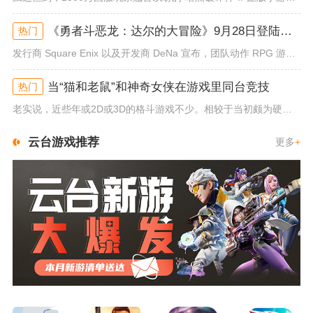
《勇者斗恶龙：达尔的大冒险》9月28日登陆苹果谷歌应用商店
热门
发行商 Square Enix 以及开发商 DeNa 宣布，团队动作 RPG 游戏《勇者斗恶龙：达尔的大冒险 魂之绊》将...
当“猫和老鼠”和神奇女侠在游戏里同台竞技
热门
老实说，近些年或2D或3D的格斗游戏不少。相较于当初颇为硬核的难度。如今这类游戏大都以较低的游玩门槛，独特的技能机制吸引...
云台游戏推荐
更多
+