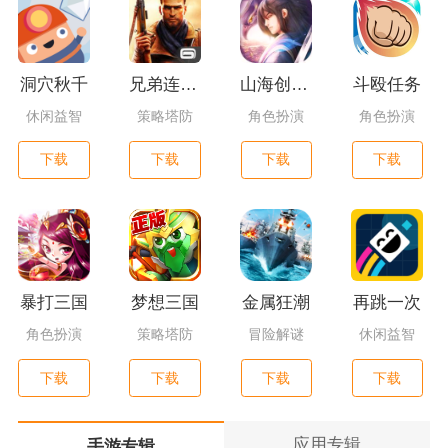
洞穴秋千
兄弟连3：战争之子
山海创世录一剑天逆
斗殴任务
休闲益智
策略塔防
角色扮演
角色扮演
下载
下载
下载
下载
暴打三国
梦想三国
金属狂潮
再跳一次
角色扮演
策略塔防
冒险解谜
休闲益智
下载
下载
下载
下载
应用专辑
手游专辑