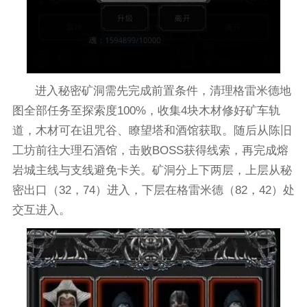
进入秘密矿洞需先完成前置条件，清理格雷米德地
图全部任务至探索度100%，收集4块木材修好矿车轨
道，木材可在诅咒谷、瞭望塔和酒馆获取。随后从陈旧
工坊前往大理石酒馆，击败BOSS获得线索，再完成熔
岩城主线与支线避免卡关。矿洞分上下两层，上层从秘
密出口（32，74）进入，下层在格雷米德（82，42）处
交互进入。