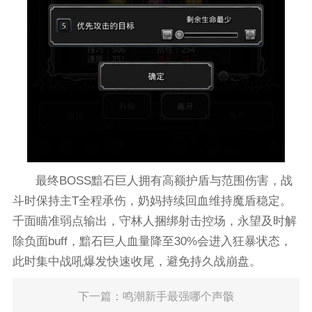
最终BOSS黯石巨人拥有高额护盾与范围伤害，战
斗时保持主T全程承伤，奶妈持续回血维持魔盾稳定。
千面瞄准弱点输出，守林人捆绑射击控场，永望及时解
除负面buff，黯石巨人血量降至30%会进入狂暴状态，
此时集中战吼爆发快速收尾，避免持久战崩盘。
下一篇：鸣潮新手最强哪个声骸