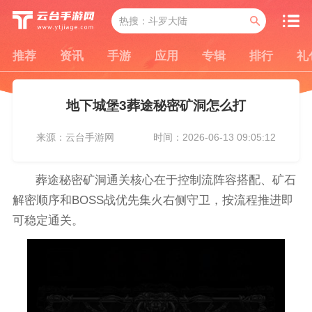
推荐
资讯
手游
应用
专辑
排行
礼
地下城堡3葬途秘密矿洞怎么打
来源：云台手游网
时间：2026-06-13 09:05:12
葬途秘密矿洞通关核心在于控制流阵容搭配、矿石
解密顺序和BOSS战优先集火右侧守卫，按流程推进即
可稳定通关。