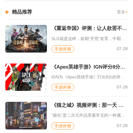
精品推荐
更多
+
《重返帝国》评测：让人欲罢不能的新一代策略游戏
SLG就是这样，前期“开荒”发育，中期同盟混战抢地盘，后期争...
07-28
手游评测
《Apex英雄手游》IGN评分8分：对游戏未来抱有期待
IGN为《Apex英雄手游》打出8分的评价，测评者认为，《A...
07-28
手游评测
《猫之城》视频评测：那一天 我家的猫变成了猫娘
“娘化”是二次元作品里最常见的一种属性，这种属性不分物种、不...
07-28
手游评测