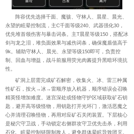
阵容优先选择千面、魔骇、守林人、晨星、晨光、
永望的眩晕控制流，主C千面等级240、武器强化30，
优先堆首领伤害与暴击词条。主T晨星等级150，搭配冰
剑与龙之泪，堆负面效果与减伤词条，确保魔盾值高于
9k。辅助守林人、晨光、永望等级150即可，负责控
制、回血与增益，战斗前服用荧光肉酱提升黑暗环境抗
性。
矿洞上层需完成矿石解密，收集火、冰、雷三种属
性矿石，按火→冰→雷顺序放入机器，顺序错误会召唤
精英怪增加难度。迷宫深处或怪物守护区域获取矿石钥
匙，避开高等级怪物，用钥匙打开光环门，激活恶魔之
心并清理召唤怪物，再用对应矿石关闭装置。下层核心
是秘穴守卫战，手动锁定右侧群攻守卫优先击杀，利用
石化、眩晕控制链限制敌人，避免群体晕眩导致团灭。