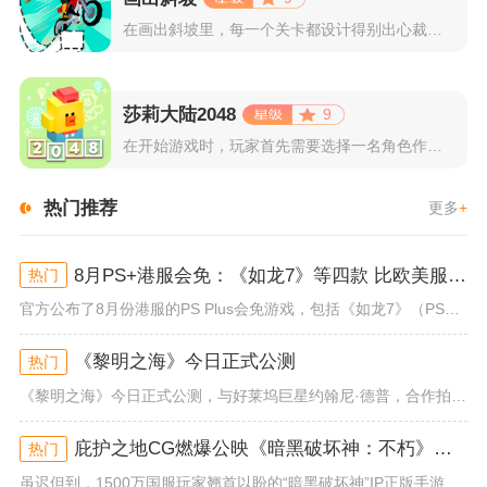
在画出斜坡里，每一个关卡都设计得别出心裁。玩家需要利用手指在...
莎莉大陆2048
9
在开始游戏时，玩家首先需要选择一名角色作为自己的代表，在神秘...
热门推荐
更多
+
8月PS+港服会免：《如龙7》等四款 比欧美服多一款
热门
官方公布了8月份港服的PS Plus会免游戏，包括《如龙7》（PS4/PS5）、《小小梦魇》（PS4）、《托尼霍克职业滑...
《黎明之海》今日正式公测
热门
《黎明之海》今日正式公测，与好莱坞巨星约翰尼·德普，合作拍摄的宣传短片《冒险者的游戏》同步上线！沉浸式环球之旅 打造属于...
庇护之地CG燃爆公映《暗黑破坏神：不朽》今日全平台上线
热门
虽迟但到，1500万国服玩家翘首以盼的“暗黑破坏神”IP正版手游《暗黑破坏神：不朽》已于今日全平台上线！动作RPG王者再...