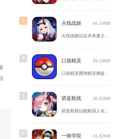
3
火线战姬
66.24MB
火线战姬以近未来废土世界为故事舞台，融合二次元战姬收集、轻策...
4
口袋精灵
49.19MB
盾
口袋精灵围绕精灵捕捉、养成、回合对战搭建完整冒险体系，玩家化...
程
。
5
碧蓝航线
36.82MB
碧蓝航线以舰船拟人化为核心载体，将各类历史战舰塑造成风格各异...
6
一骑学院
31.82MB