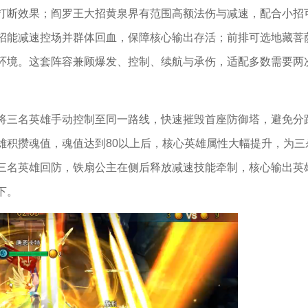
打断效果；阎罗王大招黄泉界有范围高额法伤与减速，配合小招
招能减速控场并群体回血，保障核心输出存活；前排可选地藏菩
环境。这套阵容兼顾爆发、控制、续航与承伤，适配多数需要两
将三名英雄手动控制至同一路线，快速摧毁首座防御塔，避免分
雄积攒魂值，魂值达到80以上后，核心英雄属性大幅提升，为三
三名英雄回防，铁扇公主在侧后释放减速技能牵制，核心输出英
下。