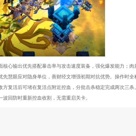
面核心输出优先搭配暴击率与攻击速度装备，强化爆发能力；肉
优先慧眼应对隐身单位，善财经文增强初期对抗优势。操作时全
敌方复活后可堵在复活点附近控血，分批击杀稳定完成两次三杀
一波回防时重新控血收割，无需重启关卡。