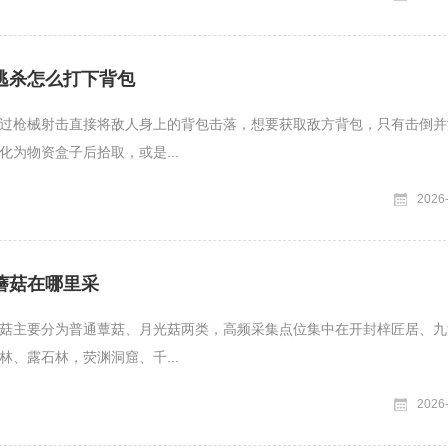
逃杀怎么打下背包
过枪械射击直接将敌人身上的背包击落，想要获取敌方背包，只有击倒并
化为物资盒子后拾取，或是...
2026
蘑菇在哪里采
菇主要分为普通蕈菇、月光菇两类，高频采集点位集中在开封梓匠居、九
林、露石林，荧渊洞窟、千...
2026