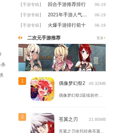
回合手游推荐排行
【手游专辑】
06-19
2021年手游人气排行
【手游专辑】
06-19
火爆手游排行前十
【手游专辑】
06-19
二次元手游推荐
更多
+
秒
击杀
铁
1
偶像梦幻祭2
49.32MB
偶像梦幻祭2延续前作完整世界观，玩家以制作人身份陪伴49位少...
2
苍翼之刃
21.85MB
苍翼之刃依托经典苍翼默示录IP打造横版指尖格斗手游，完整收录...