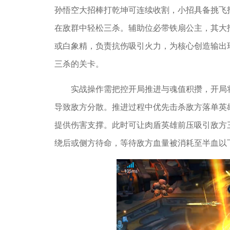
孙悟空大招棒打乾坤可连续收割，小招具备挑飞
在敌群中轻松三杀。辅助位必带铁扇公主，其大
或白象精，负责抗伤吸引火力，为核心创造输出
三杀的关卡。
实战操作需把控开局推进与魂值积攒，开局
导致敌方分散。推进过程中优先击杀敌方落单英
提供伤害支撑。此时可让肉盾英雄前压吸引敌方
绕后或侧方待命，等待敌方血量被消耗至半血以