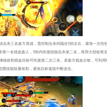
连续击杀三名敌方英雄，需控制击杀间隔在5秒左右，避免一次性
杀第一名残血敌人，5秒内衔接技能击杀第二名，再用大招收尾
内继续收割残血目标可衔接第二次三杀。若敌方残血分散，可利用
范围技能批量收割，避免目标逃脱中断连击。