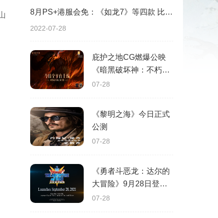
8月PS+港服会免：《如龙7》等四款 比欧美服多一款
山
2022-07-28
庇护之地CG燃爆公映
《暗黑破坏神：不朽》
今日全平台上线
07-28
《黎明之海》今日正式
公测
07-28
《勇者斗恶龙：达尔的
大冒险》9月28日登陆
苹果谷歌应用商店
07-28
。