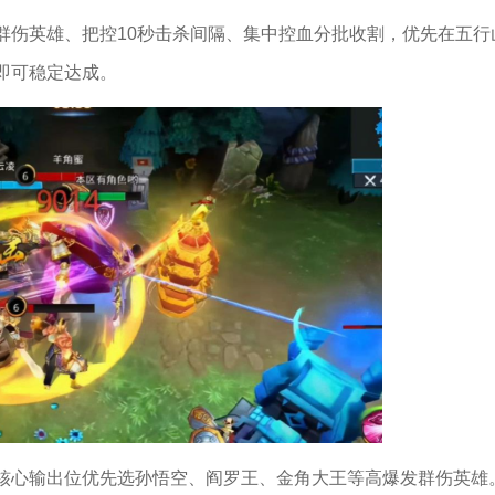
群伤英雄、把控10秒击杀间隔、集中控血分批收割，优先在五行
即可稳定达成。
核心输出位优先选孙悟空、阎罗王、金角大王等高爆发群伤英雄