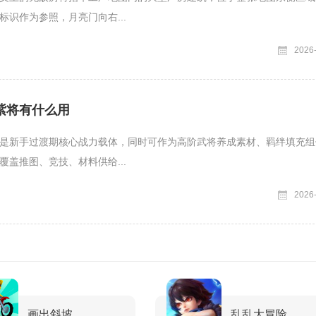
标识作为参照，月亮门向右...
2026
紫将有什么用
是新手过渡期核心战力载体，同时可作为高阶武将养成素材、羁绊填充组
覆盖推图、竞技、材料供给...
2026
画出斜坡
乱乱大冒险