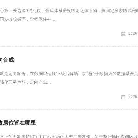
心第一关选择0混乱度、叠盾体系搭配辐射之源旧物，按固定探索路线完
同步破核循环，全程保住神...
2026
向合成
就是定向融合，在数据坞达到15级后解锁，功能位于数据坞的数据融合
强化五星声骸，定向产出...
2026
敌房位置在哪里
义上的无敌房特指军工厂地图内的大型厂房建筑，位于整张地图东侧区域