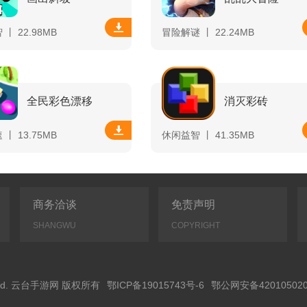
丨 22.98MB
冒险解谜 丨 22.24MB
全民彩色漂移
消灭彩砖
丨 13.75MB
休闲益智 丨 41.35MB
商务洽谈
免责声明
SHANGWU
COPYRIGHT
Reserved. 云台手游网 版权所有
鄂ICP备19015743号-6
鄂公网安备420105020