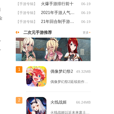
火爆手游排行前十
【手游专辑】
06-19
道
2021年手游人气排行
【手游专辑】
06-19
金
21年回合制手游排行
【手游专辑】
06-19
二次元手游推荐
更多
+
，
，
1
偶像梦幻祭2
49.32MB
偶像梦幻祭2延续前作完整世界观，玩家以制作人身份陪伴49位少...
2
火线战姬
66.24MB
火线战姬以近未来废土世界为故事舞台，融合二次元战姬收集、轻策...