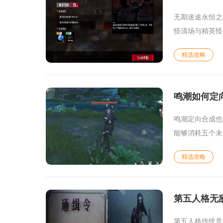
无期迷途永恒之
怪清场与精英怪
精选攻略
鸣潮如何定
鸣潮定向合成也
能够消耗五个未
精选攻略
第五人格无
第五人格传统意