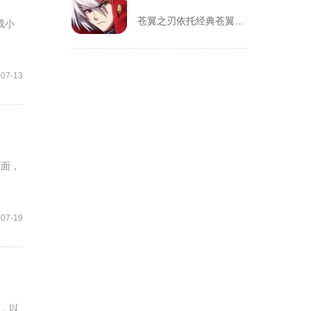
苍翼之刃依托经典苍翼默示录IP打造横版指尖格斗手游，完整收录...
成小
-07-13
页面，
-07-19
，以