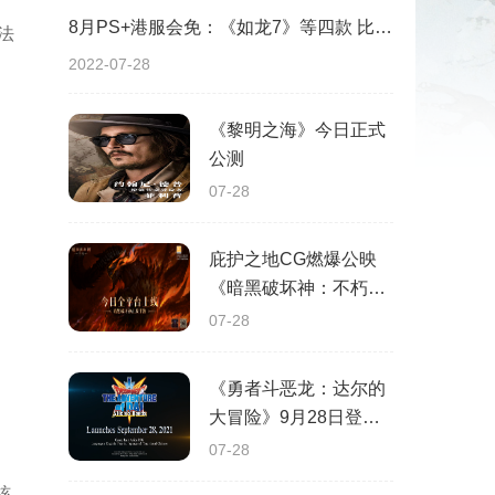
8月PS+港服会免：《如龙7》等四款 比欧美服多一款
法
2022-07-28
《黎明之海》今日正式
公测
07-28
庇护之地CG燃爆公映
《暗黑破坏神：不朽》
今日全平台上线
07-28
《勇者斗恶龙：达尔的
大冒险》9月28日登陆
苹果谷歌应用商店
07-28
核