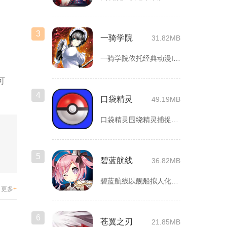
3
一骑学院
31.82MB
一骑学院依托经典动漫IP改编，把三国武将化身学院少女角色，主...
可
4
口袋精灵
49.19MB
口袋精灵围绕精灵捕捉、养成、回合对战搭建完整冒险体系，玩家化...
5
碧蓝航线
36.82MB
碧蓝航线以舰船拟人化为核心载体，将各类历史战舰塑造成风格各异...
更多
+
6
苍翼之刃
21.85MB