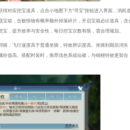
获得对应挖宝道具，点击小地图下方“寻宝”按钮进入界面，消耗
或宝箱，击败怪物有概率额外掉落碎片，开启宝箱必出道具，含
挖宝，提升效率与安全性，每日挖宝次数有限，需合理规划。
同骑，飞行速度高于普通坐骑，特效辨识度高。坐骑到期后消失
藏价值高。搭配时装时，推荐浅色系或仙裙，与锦鲤特效更契合