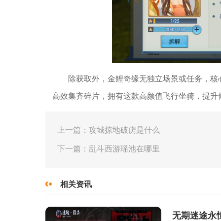
除获取外，金鲤奇缘无独立场景或任务，核
高效集齐碎片，拥有这款高颜值飞行坐骑，提升
上一篇：攻城掠地破虏是什么
下一篇：乱斗西游瑶池在哪里
相关资讯
无期迷途永