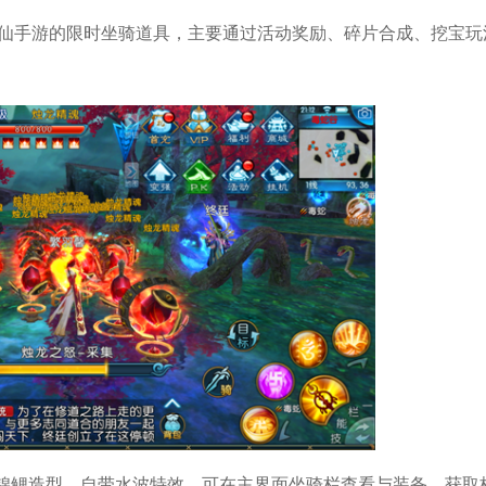
诛仙手游的限时坐骑道具，主要通过活动奖励、碎片合成、挖宝玩
锦鲤造型，自带水波特效，可在主界面坐骑栏查看与装备。获取