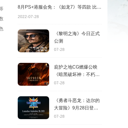
8月PS+港服会免：《如龙7》等四款 比欧美服多一款
等
2022-07-28
数
色
《黎明之海》今日正式
公测
07-28
庇护之地CG燃爆公映
《暗黑破坏神：不朽》
今日全平台上线
07-28
《勇者斗恶龙：达尔的
大冒险》9月28日登陆
苹果谷歌应用商店
07-28