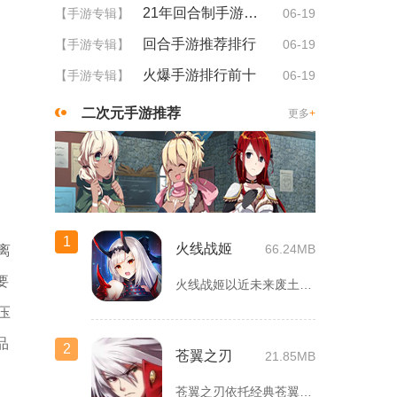
21年回合制手游排行
【手游专辑】
06-19
回合手游推荐排行
【手游专辑】
06-19
火爆手游排行前十
【手游专辑】
06-19
二次元手游推荐
更多
+
1
火线战姬
66.24MB
离
要
火线战姬以近未来废土世界为故事舞台，融合二次元战姬收集、轻策...
压
品
2
苍翼之刃
21.85MB
苍翼之刃依托经典苍翼默示录IP打造横版指尖格斗手游，完整收录...