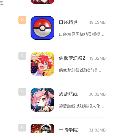
在
3
口袋精灵
49.19MB
口袋精灵围绕精灵捕捉、养成、回合对战搭建完整冒险体系，玩家化...
4
偶像梦幻祭2
49.32MB
偶像梦幻祭2延续前作完整世界观，玩家以制作人身份陪伴49位少...
5
碧蓝航线
36.82MB
碧蓝航线以舰船拟人化为核心载体，将各类历史战舰塑造成风格各异...
6
一骑学院
31.82MB