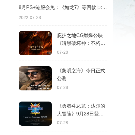
8月PS+港服会免：《如龙7》等四款 比欧美服多一款
）
2022-07-28
庇护之地CG燃爆公映
《暗黑破坏神：不朽》
今日全平台上线
07-28
《黎明之海》今日正式
公测
07-28
《勇者斗恶龙：达尔的
大冒险》9月28日登陆
苹果谷歌应用商店
07-28
：