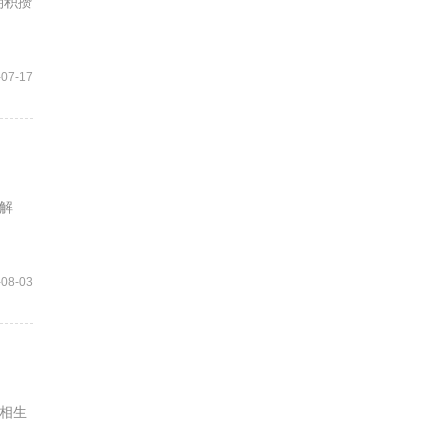
期积攒
-07-17
解
-08-03
相生