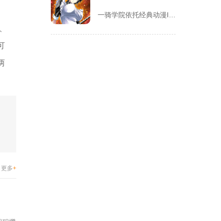
一骑学院依托经典动漫IP改编，把三国武将化身学院少女角色，主...
、
可
两
更多
+