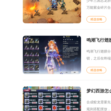
少年三国志龙胆
万能紫金碎片合
精选攻略
鸣潮飞行翅
鸣潮飞行翅膀分
锁，之后在终端
精选攻略
梦幻西游怎
合成蛟龙需要先
规则搭配摆放，胚