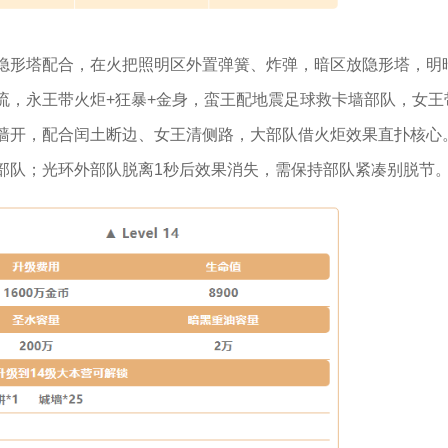
隐形塔配合，在火把照明区外置弹簧、炸弹，暗区放隐形塔，明
流，永王带火炬+狂暴+金身，蛮王配地震足球救卡墙部队，女王
墙开，配合闰土断边、女王清侧路，大部队借火炬效果直扑核心
部队；光环外部队脱离1秒后效果消失，需保持部队紧凑别脱节