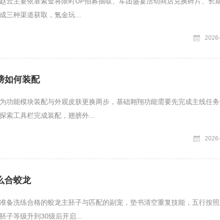
赵云主要依靠紫金将限时UP招募抽取、军团盛宴活动商店兑换碎片、长
成三种渠道获取，氪金玩...
2026
膀如何装配
为功能模块装配与外观皮肤更换两步，基础翱翔功能需要先完成主线任务
探索工具栏完成装配，翅膀外...
2026
么合蛟龙
准备洗练合格的蛟龙主胚子与匹配的副宠，垫书清空重复技能，五行按照
子等级升到30级后开启...