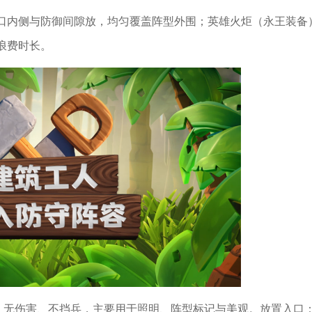
口内侧与防御间隙放，均匀覆盖阵型外围；英雄火炬（永王装备
浪费时长。
饰，无伤害、不挡兵，主要用于照明、阵型标记与美观。放置入口