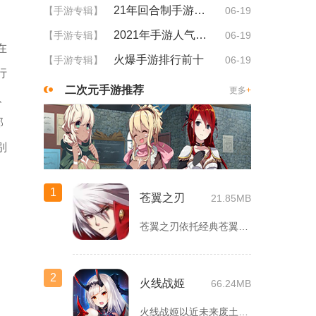
21年回合制手游排行
【手游专辑】
06-19
2021年手游人气排行
【手游专辑】
06-19
在
火爆手游排行前十
【手游专辑】
06-19
行
二次元手游推荐
更多
+
、
部
别
1
苍翼之刃
21.85MB
苍翼之刃依托经典苍翼默示录IP打造横版指尖格斗手游，完整收录...
2
火线战姬
66.24MB
火线战姬以近未来废土世界为故事舞台，融合二次元战姬收集、轻策...