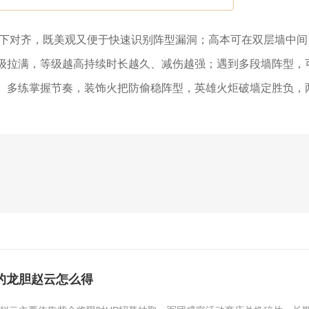
上下对齐，既美观又便于快速识别阵型漏洞；高本可在双层墙中间
级拉满，等级越高持续时长越久、减伤越强；遇到多段墙阵型，
。多练掌握节奏，装饰火把防偷稳阵型，英雄火炬破墙定胜负，
的龙胆赵云怎么得