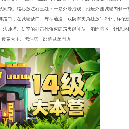
筑间隙。核心放法有三处：一是外墙沿线，沿最外圈城墙内侧一
键路口，在城墙缺口、阵型通道、双防御夹角处放1–2个，标记
、法师塔、防空的射击死角或建筑夹缝补放，消除暗区，让隐形
先覆盖大本、黑油塔、部落城堡周边。