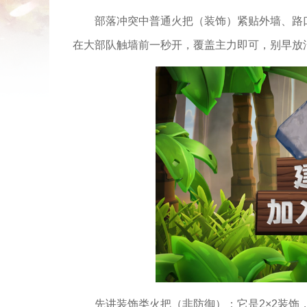
部落冲突中普通火把（装饰）紧贴外墙、路
在大部队触墙前一秒开，覆盖主力即可，别早放
先讲装饰类火把（非防御）：它是2×2装