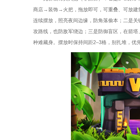
商店→装饰→火把，拖放即可，可重叠、可放建
连续摆放，照亮夜间边缘，防角落偷本；二是关
攻路线，也防敌军绕边；三是防御盲区，在箭塔
种难藏身。摆放时保持间距2–3格，别扎堆，优