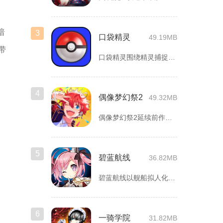
暗
3
口袋精灵
49.19MB
带
口袋精灵围绕精灵捕捉、养成、回合对战搭建完整冒险体系，玩家化...
。
。
4
偶像梦幻祭2
49.32MB
偶像梦幻祭2延续前作完整世界观，玩家以制作人身份陪伴49位少...
5
碧蓝航线
36.82MB
碧蓝航线以舰船拟人化为核心载体，将各类历史战舰塑造成风格各异...
6
一骑学院
31.82MB