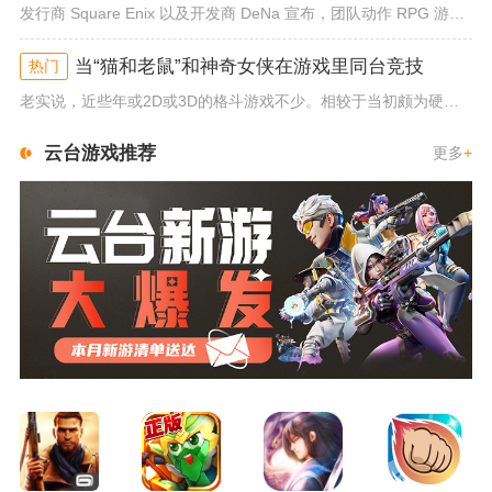
发行商 Square Enix 以及开发商 DeNa 宣布，团队动作 RPG 游戏《勇者斗恶龙：达尔的大冒险 魂之绊》将...
当“猫和老鼠”和神奇女侠在游戏里同台竞技
热门
老实说，近些年或2D或3D的格斗游戏不少。相较于当初颇为硬核的难度。如今这类游戏大都以较低的游玩门槛，独特的技能机制吸引...
云台游戏推荐
更多
+