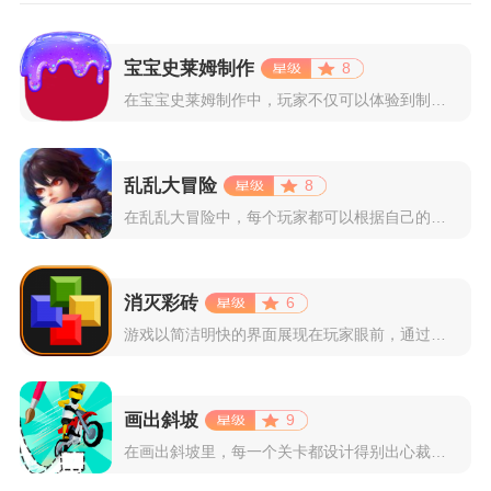
宝宝史莱姆制作
8
在宝宝史莱姆制作中，玩家不仅可以体验到制作史莱姆的乐趣，还能...
乱乱大冒险
8
在乱乱大冒险中，每个玩家都可以根据自己的喜好选择和培养角色，...
消灭彩砖
6
游戏以简洁明快的界面展现在玩家眼前，通过简单的滑动屏幕即可控...
画出斜坡
9
在画出斜坡里，每一个关卡都设计得别出心裁。玩家需要利用手指在...