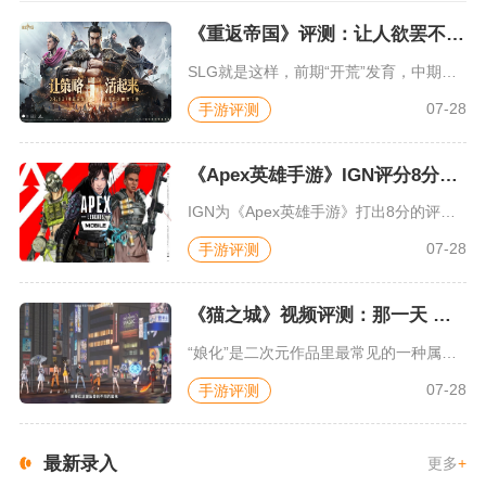
《重返帝国》评测：让人欲罢不能的新一代策略游戏
SLG就是这样，前期“开荒”发育，中期同盟混战抢地盘，后期争...
07-28
手游评测
《Apex英雄手游》IGN评分8分：对游戏未来抱有期待
IGN为《Apex英雄手游》打出8分的评价，测评者认为，《A...
07-28
手游评测
《猫之城》视频评测：那一天 我家的猫变成了猫娘
“娘化”是二次元作品里最常见的一种属性，这种属性不分物种、不...
07-28
手游评测
最新录入
更多
+