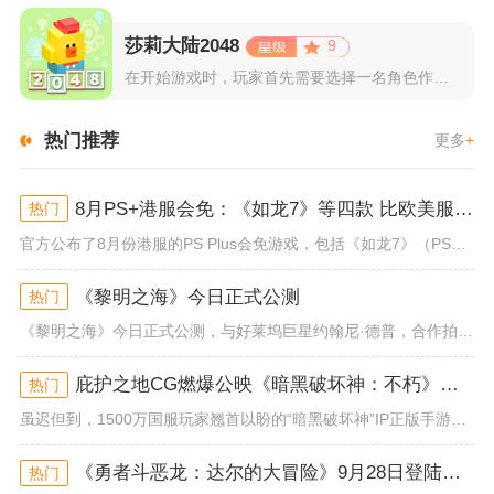
莎莉大陆2048
9
在开始游戏时，玩家首先需要选择一名角色作为自己的代表，在神秘...
热门推荐
更多
+
8月PS+港服会免：《如龙7》等四款 比欧美服多一款
热门
官方公布了8月份港服的PS Plus会免游戏，包括《如龙7》（PS4/PS5）、《小小梦魇》（PS4）、《托尼霍克职业滑...
《黎明之海》今日正式公测
热门
《黎明之海》今日正式公测，与好莱坞巨星约翰尼·德普，合作拍摄的宣传短片《冒险者的游戏》同步上线！沉浸式环球之旅 打造属于...
庇护之地CG燃爆公映《暗黑破坏神：不朽》今日全平台上线
热门
虽迟但到，1500万国服玩家翘首以盼的“暗黑破坏神”IP正版手游《暗黑破坏神：不朽》已于今日全平台上线！动作RPG王者再...
《勇者斗恶龙：达尔的大冒险》9月28日登陆苹果谷歌应用商店
热门