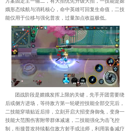
方案固定主一辅二，有大招优先升级大招，一技能是嫦
娥形态续航与消耗核心，命中英雄可回复生命值，二技
能仅用于位移与强化普攻，过量加点收益极低。
团战阶段是嫦娥发挥上限的关键，先手开团需要绕
后或侧方进场，等待敌方第一轮硬控技能全部交完后，
二技能穿墙贴近后排，立刻开启大招变身御兔，变身一
技能大范围伤害附带群体减速，二技能强化为击飞控
制，衔接普攻持续黏住敌方射手或法师，利用装备减疗