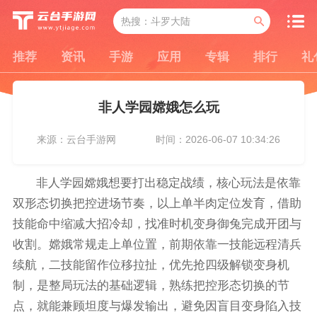
推荐
资讯
手游
应用
专辑
排行
礼
非人学园嫦娥怎么玩
来源：云台手游网
时间：2026-06-07 10:34:26
非人学园嫦娥想要打出稳定战绩，核心玩法是依靠
双形态切换把控进场节奏，以上单半肉定位发育，借助
技能命中缩减大招冷却，找准时机变身御兔完成开团与
收割。嫦娥常规走上单位置，前期依靠一技能远程清兵
续航，二技能留作位移拉扯，优先抢四级解锁变身机
制，是整局玩法的基础逻辑，熟练把控形态切换的节
点，就能兼顾坦度与爆发输出，避免因盲目变身陷入技