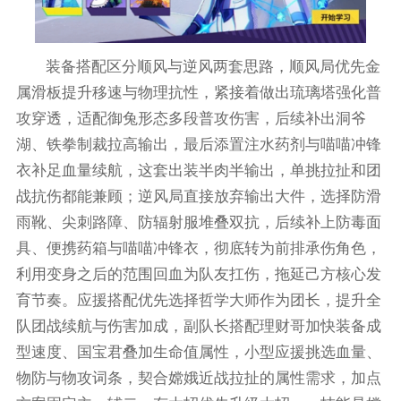
装备搭配区分顺风与逆风两套思路，顺风局优先金
属滑板提升移速与物理抗性，紧接着做出琉璃塔强化普
攻穿透，适配御兔形态多段普攻伤害，后续补出洞爷
湖、铁拳制裁拉高输出，最后添置注水药剂与喵喵冲锋
衣补足血量续航，这套出装半肉半输出，单挑拉扯和团
战抗伤都能兼顾；逆风局直接放弃输出大件，选择防滑
雨靴、尖刺路障、防辐射服堆叠双抗，后续补上防毒面
具、便携药箱与喵喵冲锋衣，彻底转为前排承伤角色，
利用变身之后的范围回血为队友扛伤，拖延己方核心发
育节奏。应援搭配优先选择哲学大师作为团长，提升全
队团战续航与伤害加成，副队长搭配理财哥加快装备成
型速度、国宝君叠加生命值属性，小型应援挑选血量、
物防与物攻词条，契合嫦娥近战拉扯的属性需求，加点