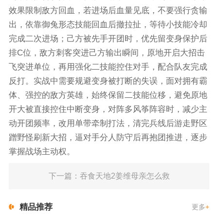
效果限制敌方回血，若进场后血量见底，不要强行贪输
出，依靠御兔形态技能回血后撤拉扯，等待小技能冷却
完成二次进场；己方被先手开团时，优先留变身保护后
排C位，敌方刺客突进己方输出瞬间，原地开启大招击
飞突进单位，再用强化二技能控住对手，配合队友完成
反打。实战中需要规避变身被打断的失误，面对拥有霸
体、强控的敌方英雄，始终保留二技能位移，避免原地
开大被直接控住中断变身，对阵多风筝阵容时，减少主
动开团频率，改用单带牵制打法，清完兵线后游走野区
蹭野怪刷新大招，逼对手分人防守后再抱团推进，逐步
掌握战场主动权。
下一篇：吞食天地2姜维母亲怎么救
精品推荐
更多
+