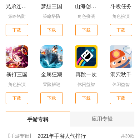
兄弟连3：战争之子
梦想三国
山海创世录一剑天逆
斗殴任务
策略塔防
策略塔防
角色扮演
角色扮演
下载
下载
下载
下载
暴打三国
金属狂潮
再跳一次
洞穴秋千
角色扮演
冒险解谜
休闲益智
休闲益智
下载
下载
下载
下载
应用专辑
手游专辑
2021年手游人气排行
【手游专辑】
共30款