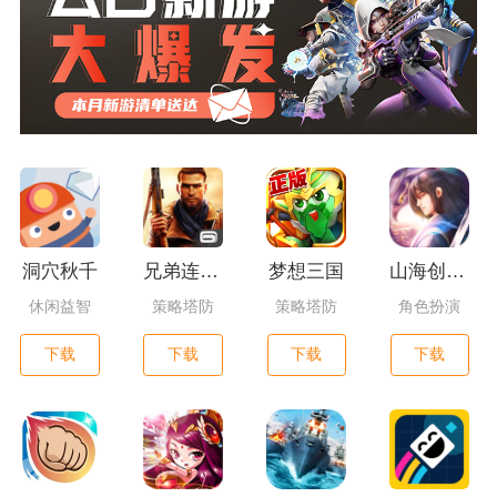
洞穴秋千
兄弟连3：战争之子
梦想三国
山海创世录一剑天逆
休闲益智
策略塔防
策略塔防
角色扮演
下载
下载
下载
下载