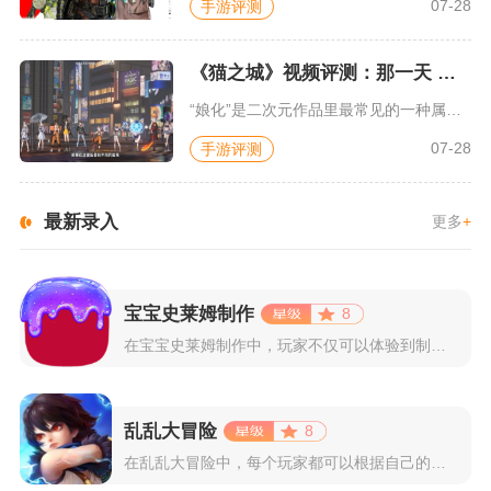
07-28
手游评测
《猫之城》视频评测：那一天 我家的猫变成了猫娘
“娘化”是二次元作品里最常见的一种属性，这种属性不分物种、不...
07-28
手游评测
最新录入
更多
+
宝宝史莱姆制作
8
在宝宝史莱姆制作中，玩家不仅可以体验到制作史莱姆的乐趣，还能...
乱乱大冒险
8
在乱乱大冒险中，每个玩家都可以根据自己的喜好选择和培养角色，...