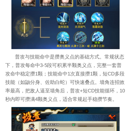
普攻与技能命中是攒奥义点的基础方式。常规状态
下，普攻每命中3-5段可积累半颗奥义点，完整一套普
攻命中稳定攒1颗；技能命中1次直接攒1颗，短CD多段
技能（如鼬分身、佐助白蛇）可快速叠点。墙角连招效
率最高，把敌人逼至墙角后，普攻+短CD技能循环，10
秒内即可攒满4颗奥义点，适合常规起手稳攒节奏。