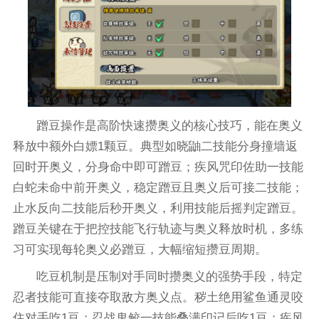
蹭豆操作是高阶快速攒奥义的核心技巧，能在奥义
释放中额外白嫖1颗豆。典型如晓鼬二技能分身撞墙返
回时开奥义，分身命中即可蹭豆；疾风咒印佐助一技能
白蛇未命中前开奥义，稳定蹭豆且奥义后可接二技能；
止水反向二技能后秒开奥义，利用技能后摇判定蹭豆。
蹭豆关键在于把控技能飞行轨迹与奥义释放时机，多练
习可实现每轮奥义必蹭豆，大幅缩短攒豆周期。
吃豆机制是压制对手同时攒奥义的强势手段，特定
忍者技能可直接夺取敌方奥义点。秽土绝用鲨鱼通灵咬
住对手吃1豆；忍战鬼鲛一技能叠满印记后吃1豆；疾风