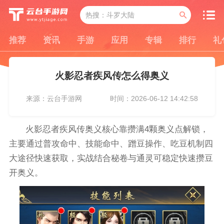
推荐
资讯
手游
应用
专辑
排行
礼
火影忍者疾风传怎么得奥义
来源：云台手游网
时间：2026-06-12 14:42:58
火影忍者疾风传奥义核心靠攒满4颗奥义点解锁，
主要通过普攻命中、技能命中、蹭豆操作、吃豆机制四
大途径快速获取，实战结合秘卷与通灵可稳定快速攒豆
开奥义。