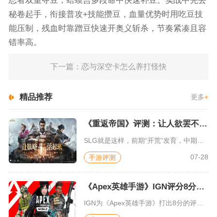
忍者双重夺豆，蛤蟆吉多段命中快速补豆。实战中先丢
秘卷起手，衔接普攻+技能攒豆，血量优势时用吃豆技
能压制，残血时靠蹭豆快速开奥义斩杀，节奏紧凑且容
错率高。
下一篇：恋与深空卡怎么养打怪快
精品推荐
更多
+
《重返帝国》评测：让人欲罢不能的新一代策略游戏
SLG就是这样，前期“开荒”发育，中期同盟混战抢地盘，后期争...
07-28
手游评测
《Apex英雄手游》IGN评分8分：对游戏未来抱有期待
IGN为《Apex英雄手游》打出8分的评价，测评者认为，《A...