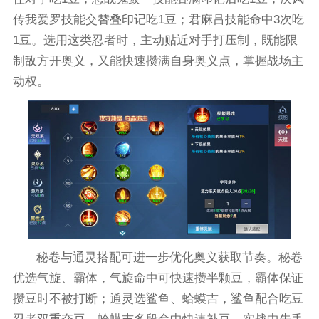
传我爱罗技能交替叠印记吃1豆；君麻吕技能命中3次吃
1豆。选用这类忍者时，主动贴近对手打压制，既能限
制敌方开奥义，又能快速攒满自身奥义点，掌握战场主
动权。
秘卷与通灵搭配可进一步优化奥义获取节奏。秘卷
优选气旋、霸体，气旋命中可快速攒半颗豆，霸体保证
攒豆时不被打断；通灵选鲨鱼、蛤蟆吉，鲨鱼配合吃豆