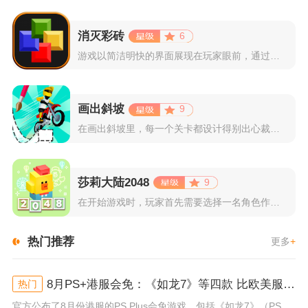
消灭彩砖
6
游戏以简洁明快的界面展现在玩家眼前，通过简单的滑动屏幕即可控...
画出斜坡
9
在画出斜坡里，每一个关卡都设计得别出心裁。玩家需要利用手指在...
莎莉大陆2048
9
在开始游戏时，玩家首先需要选择一名角色作为自己的代表，在神秘...
热门推荐
更多
+
8月PS+港服会免：《如龙7》等四款 比欧美服多一款
热门
官方公布了8月份港服的PS Plus会免游戏，包括《如龙7》（PS4/PS5）、《小小梦魇》（PS4）、《托尼霍克职业滑...