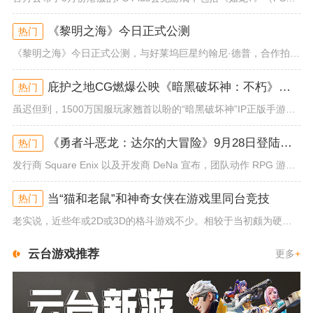
《黎明之海》今日正式公测
热门
《黎明之海》今日正式公测，与好莱坞巨星约翰尼·德普，合作拍摄的宣传短片《冒险者的游戏》同步上线！沉浸式环球之旅 打造属于...
庇护之地CG燃爆公映《暗黑破坏神：不朽》今日全平台上线
热门
虽迟但到，1500万国服玩家翘首以盼的“暗黑破坏神”IP正版手游《暗黑破坏神：不朽》已于今日全平台上线！动作RPG王者再...
《勇者斗恶龙：达尔的大冒险》9月28日登陆苹果谷歌应用商店
热门
发行商 Square Enix 以及开发商 DeNa 宣布，团队动作 RPG 游戏《勇者斗恶龙：达尔的大冒险 魂之绊》将...
当“猫和老鼠”和神奇女侠在游戏里同台竞技
热门
老实说，近些年或2D或3D的格斗游戏不少。相较于当初颇为硬核的难度。如今这类游戏大都以较低的游玩门槛，独特的技能机制吸引...
云台游戏推荐
更多
+