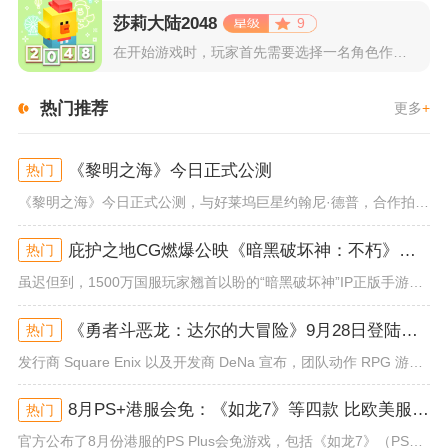
莎莉大陆2048
9
在开始游戏时，玩家首先需要选择一名角色作为自己的代表，在神秘...
热门推荐
更多
+
《黎明之海》今日正式公测
热门
《黎明之海》今日正式公测，与好莱坞巨星约翰尼·德普，合作拍摄的宣传短片《冒险者的游戏》同步上线！沉浸式环球之旅 打造属于...
庇护之地CG燃爆公映《暗黑破坏神：不朽》今日全平台上线
热门
虽迟但到，1500万国服玩家翘首以盼的“暗黑破坏神”IP正版手游《暗黑破坏神：不朽》已于今日全平台上线！动作RPG王者再...
《勇者斗恶龙：达尔的大冒险》9月28日登陆苹果谷歌应用商店
热门
发行商 Square Enix 以及开发商 DeNa 宣布，团队动作 RPG 游戏《勇者斗恶龙：达尔的大冒险 魂之绊》将...
8月PS+港服会免：《如龙7》等四款 比欧美服多一款
热门
官方公布了8月份港服的PS Plus会免游戏，包括《如龙7》（PS4/PS5）、《小小梦魇》（PS4）、《托尼霍克职业滑...