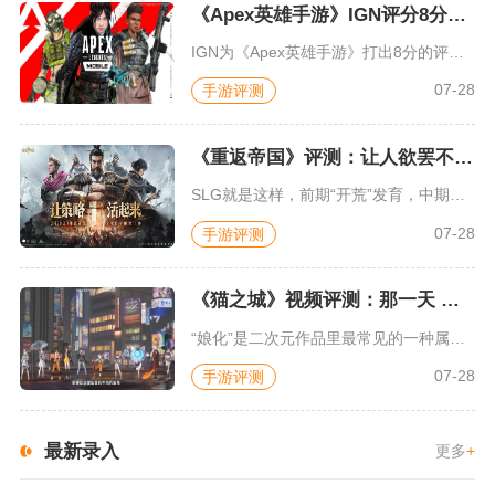
《Apex英雄手游》IGN评分8分：对游戏未来抱有期待
IGN为《Apex英雄手游》打出8分的评价，测评者认为，《A...
07-28
手游评测
《重返帝国》评测：让人欲罢不能的新一代策略游戏
SLG就是这样，前期“开荒”发育，中期同盟混战抢地盘，后期争...
07-28
手游评测
《猫之城》视频评测：那一天 我家的猫变成了猫娘
“娘化”是二次元作品里最常见的一种属性，这种属性不分物种、不...
07-28
手游评测
最新录入
更多
+