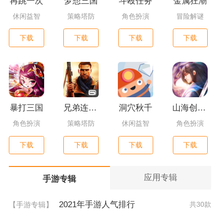
再跳一次
梦想三国
斗殴任务
金属狂潮
休闲益智
策略塔防
角色扮演
冒险解谜
下载
下载
下载
下载
暴打三国
兄弟连3：战争之子
洞穴秋千
山海创世录一剑天逆
角色扮演
策略塔防
休闲益智
角色扮演
下载
下载
下载
下载
应用专辑
手游专辑
2021年手游人气排行
【手游专辑】
共30款