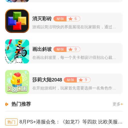
消灭彩砖
6
游戏以简洁明快的界面展现在玩家眼前，通过简单的滑动屏幕即可控...
画出斜坡
9
在画出斜坡里，每一个关卡都设计得别出心裁。玩家需要利用手指在...
莎莉大陆2048
9
在开始游戏时，玩家首先需要选择一名角色作为自己的代表，在神秘...
热门推荐
更多
+
8月PS+港服会免：《如龙7》等四款 比欧美服多一款
热门