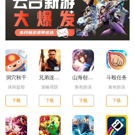
洞穴秋千
兄弟连3：战争之子
山海创世录一剑天逆
斗殴任务
休闲益智
策略塔防
角色扮演
角色扮演
下载
下载
下载
下载