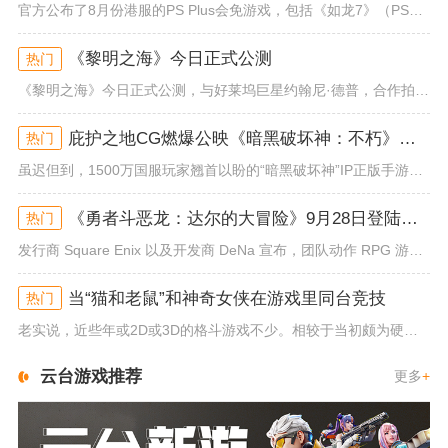
官方公布了8月份港服的PS Plus会免游戏，包括《如龙7》（PS4/PS5）、《小小梦魇》（PS4）、《托尼霍克职业滑...
《黎明之海》今日正式公测
热门
《黎明之海》今日正式公测，与好莱坞巨星约翰尼·德普，合作拍摄的宣传短片《冒险者的游戏》同步上线！沉浸式环球之旅 打造属于...
庇护之地CG燃爆公映《暗黑破坏神：不朽》今日全平台上线
热门
虽迟但到，1500万国服玩家翘首以盼的“暗黑破坏神”IP正版手游《暗黑破坏神：不朽》已于今日全平台上线！动作RPG王者再...
《勇者斗恶龙：达尔的大冒险》9月28日登陆苹果谷歌应用商店
热门
发行商 Square Enix 以及开发商 DeNa 宣布，团队动作 RPG 游戏《勇者斗恶龙：达尔的大冒险 魂之绊》将...
当“猫和老鼠”和神奇女侠在游戏里同台竞技
热门
老实说，近些年或2D或3D的格斗游戏不少。相较于当初颇为硬核的难度。如今这类游戏大都以较低的游玩门槛，独特的技能机制吸引...
云台游戏推荐
更多
+