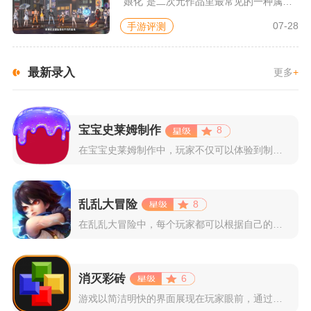
“娘化”是二次元作品里最常见的一种属性，这种属性不分物种、不...
07-28
手游评测
最新录入
更多
+
宝宝史莱姆制作
8
在宝宝史莱姆制作中，玩家不仅可以体验到制作史莱姆的乐趣，还能...
乱乱大冒险
8
在乱乱大冒险中，每个玩家都可以根据自己的喜好选择和培养角色，...
消灭彩砖
6
游戏以简洁明快的界面展现在玩家眼前，通过简单的滑动屏幕即可控...