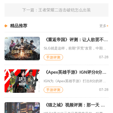
下一篇：王者荣耀二连击破铠怎么出装
精品推荐
更多
+
《重返帝国》评测：让人欲罢不能的新一代策略游戏
SLG就是这样，前期“开荒”发育，中期同盟混战抢地盘，后期争...
07-28
手游评测
《Apex英雄手游》IGN评分8分：对游戏未来抱有期待
IGN为《Apex英雄手游》打出8分的评价，测评者认为，《A...
07-28
手游评测
《猫之城》视频评测：那一天 我家的猫变成了猫娘