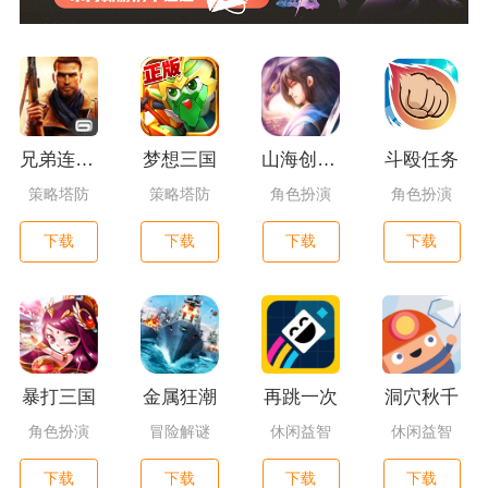
兄弟连3：战争之子
梦想三国
山海创世录一剑天逆
斗殴任务
策略塔防
策略塔防
角色扮演
角色扮演
下载
下载
下载
下载
暴打三国
金属狂潮
再跳一次
洞穴秋千
角色扮演
冒险解谜
休闲益智
休闲益智
下载
下载
下载
下载