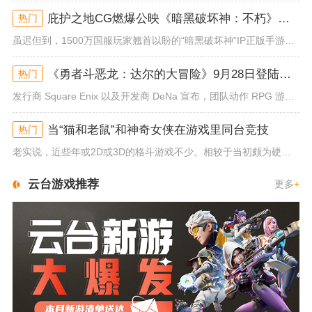
庇护之地CG燃爆公映《暗黑破坏神：不朽》今日全平台上线
热门
虽迟但到，1500万国服玩家翘首以盼的“暗黑破坏神”IP正版手游《暗黑破坏神：不朽》已于今日全平台上线！动作RPG王者再...
《勇者斗恶龙：达尔的大冒险》9月28日登陆苹果谷歌应用商店
热门
发行商 Square Enix 以及开发商 DeNa 宣布，团队动作 RPG 游戏《勇者斗恶龙：达尔的大冒险 魂之绊》将...
当“猫和老鼠”和神奇女侠在游戏里同台竞技
热门
老实说，近些年或2D或3D的格斗游戏不少。相较于当初颇为硬核的难度。如今这类游戏大都以较低的游玩门槛，独特的技能机制吸引...
云台游戏推荐
更多
+