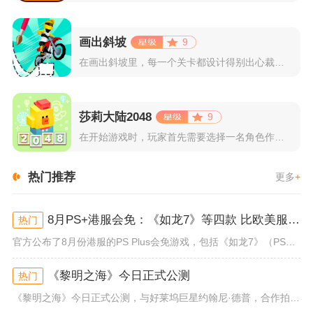
画出斜坡
9
在画出斜坡里，每一个关卡都设计得别出心裁。玩家需要利用手指在...
莎莉大陆2048
9
在开始游戏时，玩家首先需要选择一名角色作为自己的代表，在神秘...
热门推荐
更多
+
8月PS+港服会免：《如龙7》等四款 比欧美服多一款
热门
官方公布了8月份港服的PS Plus会免游戏，包括《如龙7》（PS4/PS5）、《小小梦魇》（PS4）、《托尼霍克职业滑...
《黎明之海》今日正式公测
热门
《黎明之海》今日正式公测，与好莱坞巨星约翰尼·德普，合作拍摄的宣传短片《冒险者的游戏》同步上线！沉浸式环球之旅 打造属于...