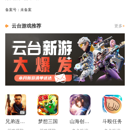
备案号：
未备案
云台游戏推荐
更多
+
兄弟连3：战争之子
梦想三国
山海创世录一剑天逆
斗殴任务