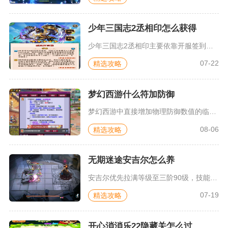
少年三国志2丞相印怎么获得
少年三国志2丞相印主要依靠开服签到领取完整成品、特级宝物宝箱...
07-22
精选攻略
梦幻西游什么符加防御
梦幻西游中直接增加物理防御数值的临时符是盘丝洞盘丝舞，除此之...
08-06
精选攻略
无期迷途安吉尔怎么养
安吉尔优先拉满等级至三阶90级，技能按照7/9/9/1顺序加...
07-19
精选攻略
开心消消乐22隐藏关怎么过