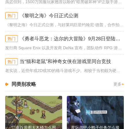
虽迟但到，1500万国服玩家翘首以盼的“暗黑破坏神”IP正版手游《暗黑破坏神：不朽》已于今日全平台上线！动作RPG王者再...
《黎明之海》今日正式公测
热门
《黎明之海》今日正式公测，与好莱坞巨星约翰尼·德普，合作拍摄的宣传短片《冒险者的游戏》同步上线！沉浸式环球之旅 打造属于...
《勇者斗恶龙：达尔的大冒险》9月28日登陆苹果谷歌应用商店
热门
发行商 Square Enix 以及开发商 DeNa 宣布，团队动作 RPG 游戏《勇者斗恶龙：达尔的大冒险 魂之绊》将...
当“猫和老鼠”和神奇女侠在游戏里同台竞技
热门
老实说，近些年或2D或3D的格斗游戏不少。相较于当初颇为硬核的难度。如今这类游戏大都以较低的游玩门槛，独特的技能机制吸引...
同类别攻略
更多
+
江南百景图大木桶怎么用
星际战甲小鸭子任务怎么接