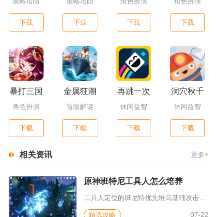
策略塔防
策略塔防
角色扮演
角色扮演
下载
下载
下载
下载
暴打三国
金属狂潮
再跳一次
洞穴秋千
角色扮演
冒险解谜
休闲益智
休闲益智
下载
下载
下载
下载
相关资讯
更多
+
原神班特尼工具人怎么培养
工具人定位的班尼特优先堆高基础攻击力、元素充能效率与生命值，...
07-22
精选攻略