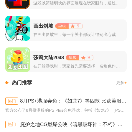
游戏以简洁明快的界面展现在玩家眼前，通过简单的滑动屏幕即可控...
画出斜坡
9
在画出斜坡里，每一个关卡都设计得别出心裁。玩家需要利用手指在...
莎莉大陆2048
9
在开始游戏时，玩家首先需要选择一名角色作为自己的代表，在神秘...
热门推荐
更多
+
8月PS+港服会免：《如龙7》等四款 比欧美服多一款
热门
官方公布了8月份港服的PS Plus会免游戏，包括《如龙7》（PS4/PS5）、《小小梦魇》（PS4）、《托尼霍克职业滑...
庇护之地CG燃爆公映《暗黑破坏神：不朽》今日全平台上线
热门