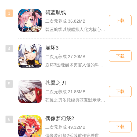
碧蓝航线
3
下载
二次元养成 36.82MB
碧蓝航线以舰船拟人化为核心载体，将各类历史战舰塑造成风格各异...
崩坏3
4
下载
二次元养成 27.20MB
崩坏3围绕崩坏灾害入侵的科幻世界观展开，玩家以舰长身份操控多...
苍翼之刃
5
下载
二次元养成 21.85MB
苍翼之刃依托经典苍翼默示录IP打造横版指尖格斗手游，完整收录...
偶像梦幻祭2
6
下载
二次元养成 49.32MB
偶像梦幻祭2延续前作完整世界观，玩家以制作人身份陪伴49位少...