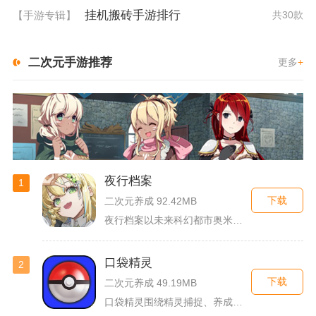
挂机搬砖手游排行
【手游专辑】
共30款
二次元手游推荐
更多
+
夜行档案
1
下载
二次元养成 92.42MB
夜行档案以未来科幻都市奥米勒斯为舞台，玩家任职特勤部调查员，...
口袋精灵
2
下载
二次元养成 49.19MB
口袋精灵围绕精灵捕捉、养成、回合对战搭建完整冒险体系，玩家化...