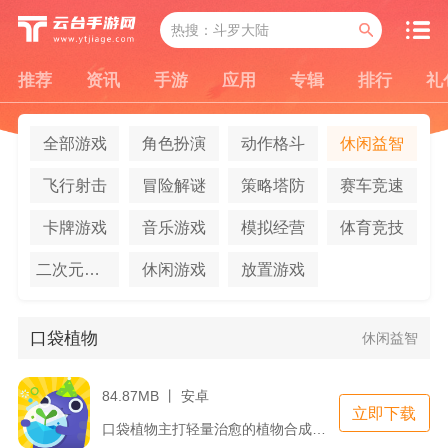
推荐
资讯
手游
应用
专辑
排行
礼
全部游戏
角色扮演
动作格斗
休闲益智
飞行射击
冒险解谜
策略塔防
赛车竞速
卡牌游戏
音乐游戏
模拟经营
体育竞技
二次元养成
休闲游戏
放置游戏
口袋植物
休闲益智
84.87MB 丨 安卓
立即下载
口袋植物主打轻量治愈的植物合成养成玩法，融合日常运动联动机制...