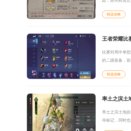
邸，苏州府虎丘
精选攻略
王者荣耀比
比赛对局中单想
的二级装备，前
精选攻略
率土之滨土
率土之滨土地掠
夺标记，同时也