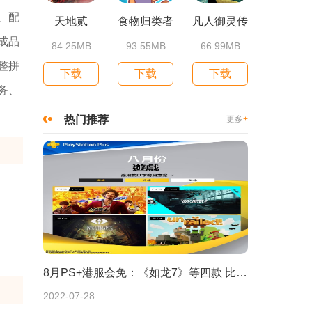
、配
天地贰
食物归类者
凡人御灵传
成品
84.25MB
93.55MB
66.99MB
整拼
下载
下载
下载
务、
热门推荐
更多
+
8月PS+港服会免：《如龙7》等四款 比欧美服多一款
2022-07-28