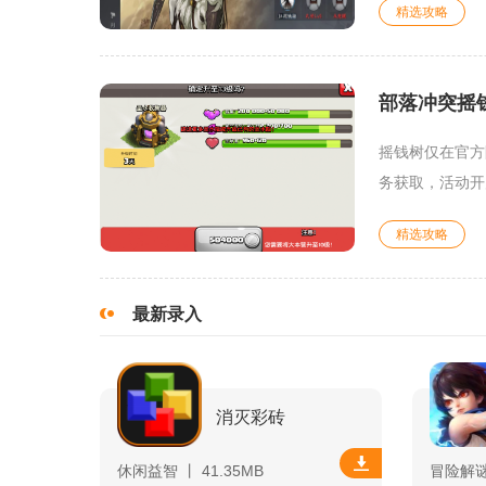
精选攻略
部落冲突摇
摇钱树仅在官方
务获取，活动开
精选攻略
最新录入
消灭彩砖
休闲益智 丨 41.35MB
冒险解谜 