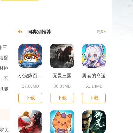
同类别推荐
更多
+
作三
搭配
时挑
小浣熊百将传
无畏三国
勇者的命运
，不
27.66MB
98.83MB
51.14MB
也能
下载
下载
下载
定关