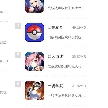
火线战姬以近未来废土世界为故事舞台，融合二次元战姬收集、轻策...
-07-31
4
口袋精灵
49.19MB
口袋精灵围绕精灵捕捉、养成、回合对战搭建完整冒险体系，玩家化...
对应
5
碧蓝航线
36.82MB
-08-03
碧蓝航线以舰船拟人化为核心载体，将各类历史战舰塑造成风格各异...
6
一骑学院
31.82MB
除掠
一骑学院依托经典动漫IP改编，把三国武将化身学院少女角色，主...