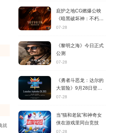
庇护之地CG燃爆公映
《暗黑破坏神：不朽》
今日全平台上线
07-28
《黎明之海》今日正式
公测
07-28
《勇者斗恶龙：达尔的
大冒险》9月28日登陆
苹果谷歌应用商店
07-28
当“猫和老鼠”和神奇女
侠在游戏里同台竞技
拽就
07-28