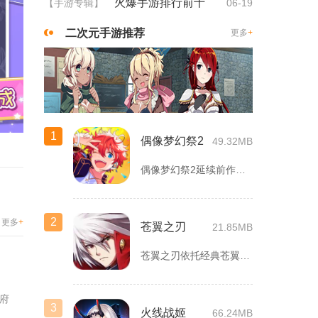
火爆手游排行前十
【手游专辑】
06-19
二次元手游推荐
更多
+
1
偶像梦幻祭2
49.32MB
偶像梦幻祭2延续前作完整世界观，玩家以制作人身份陪伴49位少...
2
更多
+
苍翼之刃
21.85MB
苍翼之刃依托经典苍翼默示录IP打造横版指尖格斗手游，完整收录...
府
3
火线战姬
66.24MB