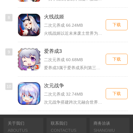
火线战姬
8
下载
二次元养成 66.24MB
火线战姬以近未来废土世界为故事舞台，融合二次元战姬收集、轻策...
爱养成3
9
下载
二次元养成 60.68MB
爱养成3属于爱养成系列第三部单机模拟养成手游，故事依托天使堕...
次元战争
10
下载
二次元养成 32.74MB
次元战争搭建跨次元融合世界观，玩家作为次元调停者穿梭破碎平行...
关于我们
联系我们
商务洽谈
ABOUTUS
CONTACTUS
SHANGWU