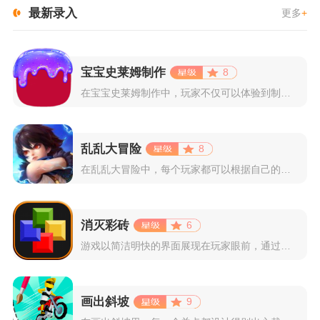
最新录入
更多
+
宝宝史莱姆制作
8
在宝宝史莱姆制作中，玩家不仅可以体验到制作史莱姆的乐趣，还能...
乱乱大冒险
8
在乱乱大冒险中，每个玩家都可以根据自己的喜好选择和培养角色，...
消灭彩砖
6
游戏以简洁明快的界面展现在玩家眼前，通过简单的滑动屏幕即可控...
画出斜坡
9