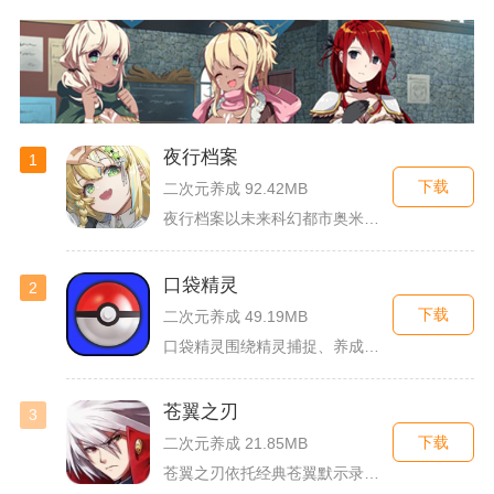
夜行档案
1
下载
二次元养成 92.42MB
夜行档案以未来科幻都市奥米勒斯为舞台，玩家任职特勤部调查员，...
口袋精灵
2
下载
二次元养成 49.19MB
口袋精灵围绕精灵捕捉、养成、回合对战搭建完整冒险体系，玩家化...
苍翼之刃
3
下载
二次元养成 21.85MB
苍翼之刃依托经典苍翼默示录IP打造横版指尖格斗手游，完整收录...