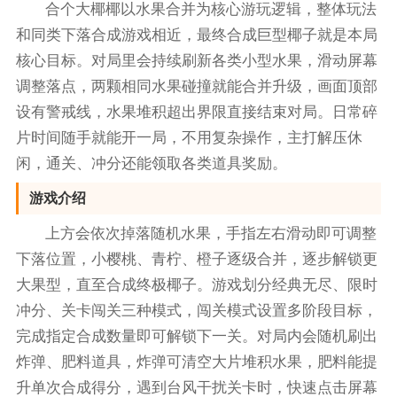
合个大椰椰以水果合并为核心游玩逻辑，整体玩法
和同类下落合成游戏相近，最终合成巨型椰子就是本局
核心目标。对局里会持续刷新各类小型水果，滑动屏幕
调整落点，两颗相同水果碰撞就能合并升级，画面顶部
设有警戒线，水果堆积超出界限直接结束对局。日常碎
片时间随手就能开一局，不用复杂操作，主打解压休
闲，通关、冲分还能领取各类道具奖励。
游戏介绍
上方会依次掉落随机水果，手指左右滑动即可调整
下落位置，小樱桃、青柠、橙子逐级合并，逐步解锁更
大果型，直至合成终极椰子。游戏划分经典无尽、限时
冲分、关卡闯关三种模式，闯关模式设置多阶段目标，
完成指定合成数量即可解锁下一关。对局内会随机刷出
炸弹、肥料道具，炸弹可清空大片堆积水果，肥料能提
升单次合成得分，遇到台风干扰关卡时，快速点击屏幕