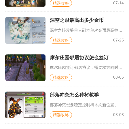
07-14
精选攻略
深空之眼最高出多少金币
深空之眼常驻单人副本单次金币最高掉落数值为13800艾因索菲...
07-25
精选攻略
摩尔庄园邻居协议怎么签订
摩尔庄园签订邻居协议，需要双方同时满足等级、亲密度条件，由申...
08-05
精选攻略
部落冲突怎么种树教学
部落冲突想要稳定控制树木刷新位置、集齐满额植被，核心流程为先...
08-03
精选攻略