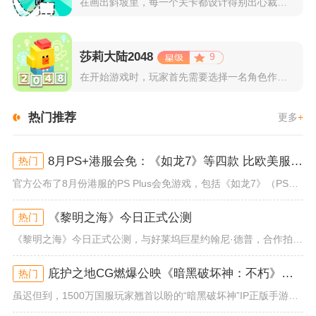
在画出斜坡里，每一个关卡都设计得别出心裁。玩家需要利用手指在...
莎莉大陆2048
9
在开始游戏时，玩家首先需要选择一名角色作为自己的代表，在神秘...
热门推荐
更多
+
8月PS+港服会免：《如龙7》等四款 比欧美服多一款
热门
官方公布了8月份港服的PS Plus会免游戏，包括《如龙7》（PS4/PS5）、《小小梦魇》（PS4）、《托尼霍克职业滑...
《黎明之海》今日正式公测
热门
《黎明之海》今日正式公测，与好莱坞巨星约翰尼·德普，合作拍摄的宣传短片《冒险者的游戏》同步上线！沉浸式环球之旅 打造属于...
庇护之地CG燃爆公映《暗黑破坏神：不朽》今日全平台上线
热门
虽迟但到，1500万国服玩家翘首以盼的“暗黑破坏神”IP正版手游《暗黑破坏神：不朽》已于今日全平台上线！动作RPG王者再...