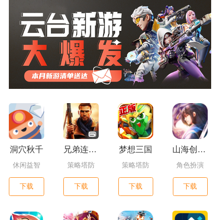
洞穴秋千
兄弟连3：战争之子
梦想三国
山海创世录一剑天逆
休闲益智
策略塔防
策略塔防
角色扮演
下载
下载
下载
下载