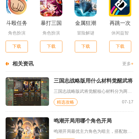
斗殴任务
暴打三国
金属狂潮
再跳一次
角色扮演
角色扮演
冒险解谜
休闲益智
下载
下载
下载
下载
相关资讯
更多
+
三国志战略版用什么材料觉醒武将
三国志战略版武将觉醒核心材料分为两类，分别是对应品质的闲置武...
07-17
精选攻略
鸣潮开局用哪个角色开局
鸣潮开局最优主力角色为暗主，搭配散华、维里奈组成零氪完整开荒...