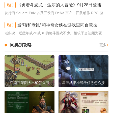
《勇者斗恶龙：达尔的大冒险》9月28日登陆苹果谷歌应用商店
热门
发行商 Square Enix 以及开发商 DeNa 宣布，团队动作 RPG 游戏《勇者斗恶龙：达尔的大冒险 魂之绊》将...
当“猫和老鼠”和神奇女侠在游戏里同台竞技
热门
老实说，近些年或2D或3D的格斗游戏不少。相较于当初颇为硬核的难度。如今这类游戏大都以较低的游玩门槛，独特的技能机制吸引...
同类别攻略
更多
+
江南百景图大木桶怎么用
星际战甲小鸭子任务怎么接