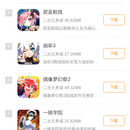
碧蓝航线
4
下载
二次元养成 36.82MB
碧蓝航线以舰船拟人化为核心载体，将各类历史战舰塑造成风格各异...
崩坏3
5
下载
二次元养成 27.20MB
崩坏3围绕崩坏灾害入侵的科幻世界观展开，玩家以舰长身份操控多...
偶像梦幻祭2
6
下载
二次元养成 49.32MB
偶像梦幻祭2延续前作完整世界观，玩家以制作人身份陪伴49位少...
一骑学院
7
下载
二次元养成 31.82MB
一骑学院依托经典动漫IP改编，把三国武将化身学院少女角色，主...