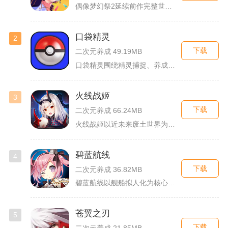
偶像梦幻祭2延续前作完整世界观，玩家以制作人身份陪伴49位少...
口袋精灵
2
下载
二次元养成 49.19MB
口袋精灵围绕精灵捕捉、养成、回合对战搭建完整冒险体系，玩家化...
火线战姬
3
下载
二次元养成 66.24MB
火线战姬以近未来废土世界为故事舞台，融合二次元战姬收集、轻策...
碧蓝航线
4
下载
二次元养成 36.82MB
碧蓝航线以舰船拟人化为核心载体，将各类历史战舰塑造成风格各异...
苍翼之刃
5
下载