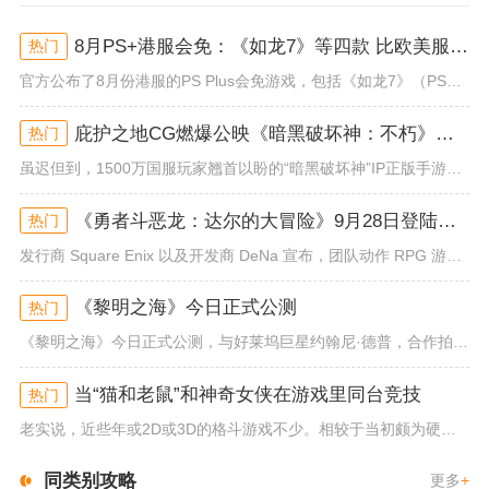
8月PS+港服会免：《如龙7》等四款 比欧美服多一款
热门
官方公布了8月份港服的PS Plus会免游戏，包括《如龙7》（PS4/PS5）、《小小梦魇》（PS4）、《托尼霍克职业滑...
庇护之地CG燃爆公映《暗黑破坏神：不朽》今日全平台上线
热门
虽迟但到，1500万国服玩家翘首以盼的“暗黑破坏神”IP正版手游《暗黑破坏神：不朽》已于今日全平台上线！动作RPG王者再...
《勇者斗恶龙：达尔的大冒险》9月28日登陆苹果谷歌应用商店
热门
发行商 Square Enix 以及开发商 DeNa 宣布，团队动作 RPG 游戏《勇者斗恶龙：达尔的大冒险 魂之绊》将...
《黎明之海》今日正式公测
热门
《黎明之海》今日正式公测，与好莱坞巨星约翰尼·德普，合作拍摄的宣传短片《冒险者的游戏》同步上线！沉浸式环球之旅 打造属于...
当“猫和老鼠”和神奇女侠在游戏里同台竞技
热门
老实说，近些年或2D或3D的格斗游戏不少。相较于当初颇为硬核的难度。如今这类游戏大都以较低的游玩门槛，独特的技能机制吸引...
同类别攻略
更多
+