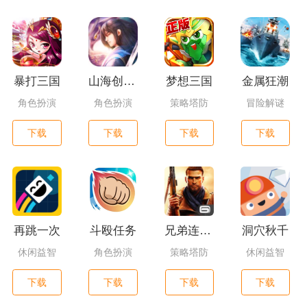
暴打三国
山海创世录一剑天逆
梦想三国
金属狂潮
角色扮演
角色扮演
策略塔防
冒险解谜
下载
下载
下载
下载
再跳一次
斗殴任务
兄弟连3：战争之子
洞穴秋千
休闲益智
角色扮演
策略塔防
休闲益智
下载
下载
下载
下载