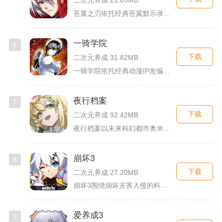
二次元养成 21.85MB
苍翼之刃依托经典苍翼默示录IP打造横版指尖格斗手游，完整收录...
一骑学院
6
下载
二次元养成 31.82MB
一骑学院依托经典动漫IP改编，把三国武将化身学院少女角色，主...
夜行档案
7
下载
二次元养成 92.42MB
夜行档案以未来科幻都市奥米勒斯为舞台，玩家任职特勤部调查员，...
崩坏3
8
下载
二次元养成 27.20MB
崩坏3围绕崩坏灾害入侵的科幻世界观展开，玩家以舰长身份操控多...
爱养成3
9