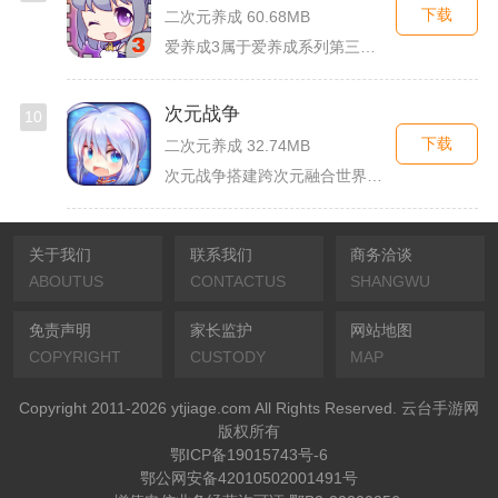
下载
二次元养成 60.68MB
爱养成3属于爱养成系列第三部单机模拟养成手游，故事依托天使堕...
次元战争
10
下载
二次元养成 32.74MB
次元战争搭建跨次元融合世界观，玩家作为次元调停者穿梭破碎平行...
关于我们
联系我们
商务洽谈
ABOUTUS
CONTACTUS
SHANGWU
免责声明
家长监护
网站地图
COPYRIGHT
CUSTODY
MAP
Copyright 2011-2026 ytjiage.com All Rights Reserved. 云台手游网
版权所有
鄂ICP备19015743号-6
鄂公网安备42010502001491号