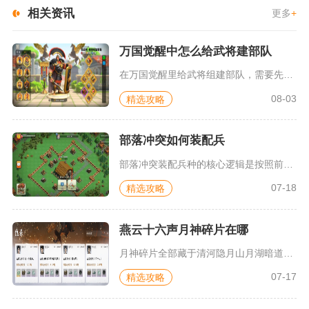
相关资讯
更多
+
万国觉醒中怎么给武将建部队
在万国觉醒里给武将组建部队，需要先满足主将星级门槛解锁副将位...
08-03
精选攻略
部落冲突如何装配兵
部落冲突装配兵种的核心逻辑是按照前排承伤、破墙开路、主力输出...
07-18
精选攻略
燕云十六声月神碎片在哪
月神碎片全部藏于清河隐月山月湖暗道水下宝箱，共计三块碎片分布...
07-17
精选攻略