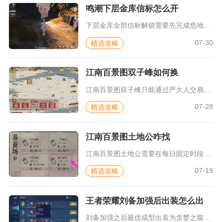
鸣潮下层金库信标怎么开
下层金库全部信标解锁需要先完成危地主线任务解锁区域，再携带蒙...
07-30
精选攻略
江南百景图双子峰如何换
江南百景图双子峰只能通过严大人交易界面，凑满150点建筑积分...
07-28
精选攻略
江南百景图土地公咋找
江南百景图土地公需要在每日固定时段通过驿站探险入口，跟随系统...
07-19
精选攻略
王者荣耀刘备加强后出装怎么出
刘备加强之后最优成型出装为贪婪之噬、急速战靴、暗影战斧、宗师...