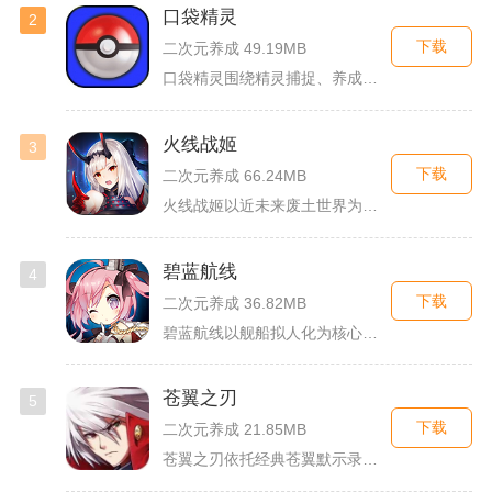
口袋精灵
2
下载
二次元养成 49.19MB
口袋精灵围绕精灵捕捉、养成、回合对战搭建完整冒险体系，玩家化...
火线战姬
3
下载
二次元养成 66.24MB
火线战姬以近未来废土世界为故事舞台，融合二次元战姬收集、轻策...
碧蓝航线
4
下载
二次元养成 36.82MB
碧蓝航线以舰船拟人化为核心载体，将各类历史战舰塑造成风格各异...
苍翼之刃
5
下载
二次元养成 21.85MB
苍翼之刃依托经典苍翼默示录IP打造横版指尖格斗手游，完整收录...