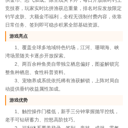
供金币、怒气加成。除主线关卡外，每日开放限时钓王
竞技赛，玩家实时比拼渔获总重量，排名对应发放限定
钓竿皮肤、大额金币福利，全程无强制付费内容，依靠
日常任务、签到即可稳步积累全部基础资源。
游戏亮点
1、覆盖全球多地域特色钓场，江河、珊瑚海、峡
湾场景随关卡逐步开放探索。
2、两百余种鱼类自带独立栖息偏好，图鉴解锁完
整鱼种栖息、食性科普资料。
3、宠物养成系统依托稀有渔获解锁，上阵对局自
动提供垂钓收益属性加成。
游戏优势
1、触控操作门槛低，新手三分钟掌握抛竿控线，
老手可钻研蓄力、控怒高阶技巧。