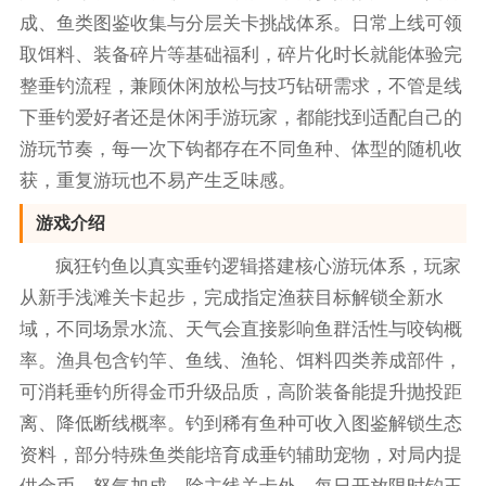
成、鱼类图鉴收集与分层关卡挑战体系。日常上线可领
取饵料、装备碎片等基础福利，碎片化时长就能体验完
整垂钓流程，兼顾休闲放松与技巧钻研需求，不管是线
下垂钓爱好者还是休闲手游玩家，都能找到适配自己的
游玩节奏，每一次下钩都存在不同鱼种、体型的随机收
获，重复游玩也不易产生乏味感。
游戏介绍
疯狂钓鱼以真实垂钓逻辑搭建核心游玩体系，玩家
从新手浅滩关卡起步，完成指定渔获目标解锁全新水
域，不同场景水流、天气会直接影响鱼群活性与咬钩概
率。渔具包含钓竿、鱼线、渔轮、饵料四类养成部件，
可消耗垂钓所得金币升级品质，高阶装备能提升抛投距
离、降低断线概率。钓到稀有鱼种可收入图鉴解锁生态
资料，部分特殊鱼类能培育成垂钓辅助宠物，对局内提