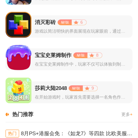
消灭彩砖
6
游戏以简洁明快的界面展现在玩家眼前，通过简单的滑动屏幕即可控...
宝宝史莱姆制作
8
在宝宝史莱姆制作中，玩家不仅可以体验到制作史莱姆的乐趣，还能...
莎莉大陆2048
9
在开始游戏时，玩家首先需要选择一名角色作为自己的代表，在神秘...
热门推荐
更多
+
8月PS+港服会免：《如龙7》等四款 比欧美服多一款
热门