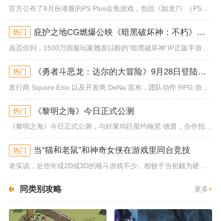
官方公布了8月份港服的PS Plus会免游戏，包括《如龙7》（PS4/PS5）、《小小梦魇》（PS4）、《托尼霍克职业滑...
庇护之地CG燃爆公映《暗黑破坏神：不朽》今日全平台上线
热门
虽迟但到，1500万国服玩家翘首以盼的“暗黑破坏神”IP正版手游《暗黑破坏神：不朽》已于今日全平台上线！动作RPG王者再...
《勇者斗恶龙：达尔的大冒险》9月28日登陆苹果谷歌应用商店
热门
发行商 Square Enix 以及开发商 DeNa 宣布，团队动作 RPG 游戏《勇者斗恶龙：达尔的大冒险 魂之绊》将...
《黎明之海》今日正式公测
热门
《黎明之海》今日正式公测，与好莱坞巨星约翰尼·德普，合作拍摄的宣传短片《冒险者的游戏》同步上线！沉浸式环球之旅 打造属于...
当“猫和老鼠”和神奇女侠在游戏里同台竞技
热门
老实说，近些年或2D或3D的格斗游戏不少。相较于当初颇为硬核的难度。如今这类游戏大都以较低的游玩门槛，独特的技能机制吸引...
同类别攻略
更多
+