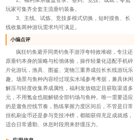
2、福利体系覆盖登录、签到、竞技、成就，零氪
玩家可集齐全套主流垂钓装备。
3、主线、试炼、竞技多模式切换，短时摸鱼、长
线收集两种游玩需求均可满足。
小编点评
疯狂钓鱼避开同类钓鱼手游浮夸特效堆砌，专注还
原垂钓本身的策略与松弛体验，操作轻量化适配手机碎
片化游玩，渔具、图鉴、宠物三重养成拉长长线游玩乐
趣。场景与鱼种内容经过现实水域参考考据，兼具休闲
解压与轻度收集养成属性，福利发放稳定且获取渠道多
元，不用氪金也能解锁全部钓场与鱼种。唯一需要适应
的是遛鱼控线节奏，熟练掌握力度区间后，不管是日常
挂机刷金币还是参与竞技冲榜，都能获得充足成就感，
适合日常通勤、休息时段用来舒缓压力。