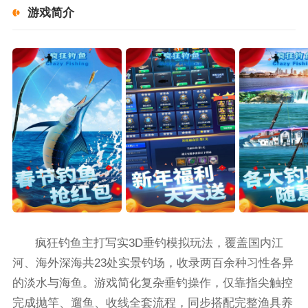
游戏简介
疯狂钓鱼主打写实3D垂钓模拟玩法，覆盖国内江
河、海外深海共23处实景钓场，收录两百余种习性各异
的淡水与海鱼。游戏简化复杂垂钓操作，仅靠指尖触控
完成抛竿、遛鱼、收线全套流程，同步搭配完整渔具养