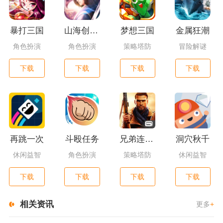
暴打三国
山海创世录一剑天逆
梦想三国
金属狂潮
角色扮演
角色扮演
策略塔防
冒险解谜
下载
下载
下载
下载
再跳一次
斗殴任务
兄弟连3：战争之子
洞穴秋千
休闲益智
角色扮演
策略塔防
休闲益智
下载
下载
下载
下载
相关资讯
更多
+