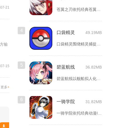
-07-21
苍翼之刃依托经典苍翼默示录IP打造横版指尖格斗手游，完整收录...
4
口袋精灵
49.19MB
口袋精灵围绕精灵捕捉、养成、回合对战搭建完整冒险体系，玩家化...
方输
5
-07-15
碧蓝航线
36.82MB
碧蓝航线以舰船拟人化为核心载体，将各类历史战舰塑造成风格各异...
更多
+
6
一骑学院
31.82MB
一骑学院依托经典动漫IP改编，把三国武将化身学院少女角色，主...