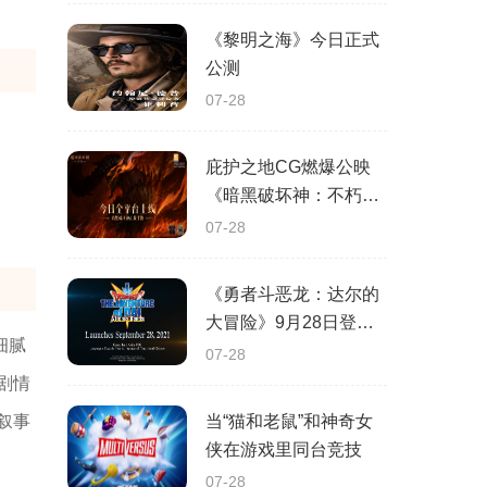
《黎明之海》今日正式
公测
07-28
庇护之地CG燃爆公映
《暗黑破坏神：不朽》
今日全平台上线
07-28
《勇者斗恶龙：达尔的
大冒险》9月28日登陆
细腻
苹果谷歌应用商店
07-28
剧情
叙事
当“猫和老鼠”和神奇女
侠在游戏里同台竞技
07-28