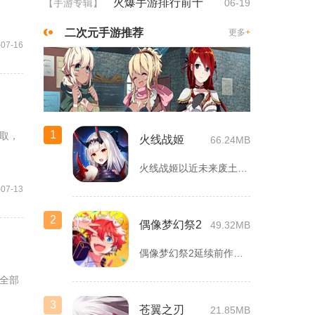
火爆手游排行前十
【手游专辑】
06-19
二次元手游推荐
更多
+
-07-16
1
取，
火线战姬
66.24MB
火线战姬以近未来废土世界为故事舞台，融合二次元战姬收集、轻策...
-07-13
2
偶像梦幻祭2
49.32MB
偶像梦幻祭2延续前作完整世界观，玩家以制作人身份陪伴49位少...
全部
3
苍翼之刃
21.85MB