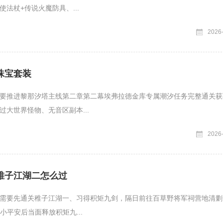
法杖+传说火魔防具、...
2026
珠宝套装
要推进黎那汐塔主线第二章第二幕埃弗拉德金库专属潮汐任务完整通关获
过大世界怪物、无音区副本...
2026
稚子江湖二怎么过
需要先通关稚子江湖一、习得积矩九剑，隔日前往百草野将军祠营地清剿
小平安后当面释放积矩九...