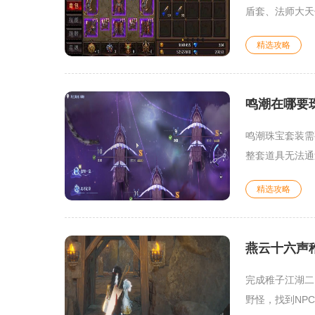
盾套、法师大天使
精选攻略
鸣潮在哪要
鸣潮珠宝套装需
整套道具无法通
精选攻略
燕云十六声
完成稚子江湖二
野怪，找到NPC