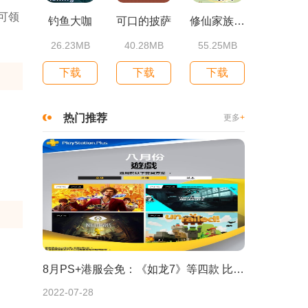
可领
钓鱼大咖
可口的披萨
修仙家族模拟器2
26.23MB
40.28MB
55.25MB
下载
下载
下载
热门推荐
更多
+
8月PS+港服会免：《如龙7》等四款 比欧美服多一款
2022-07-28