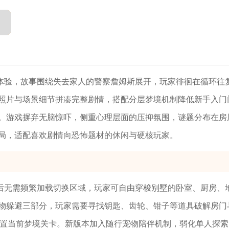
体验，故事围绕失去家人的警察詹姆斯展开，玩家徘徊在循环往
照片与场景细节拼凑完整剧情，搭配分层梦境机制降低新手入门
。游戏摒弃无脑惊吓，侧重心理层面的压抑氛围，谜题分布在房
局，适配喜欢剧情向恐怖题材的休闲与硬核玩家。
后无需频繁加载切换区域，玩家可自由穿梭别墅的卧室、厨房、
物躲避三部分，玩家需要寻找钥匙、齿轮、钳子等道具破解房门
重置当前梦境关卡。新版本加入随行宠物陪伴机制，弱化单人探索