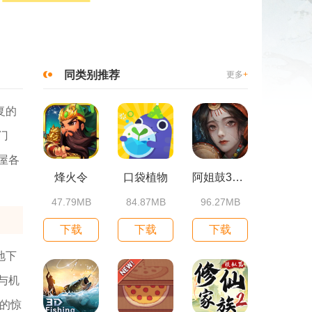
同类别推荐
更多
+
复的
门
屋各
烽火令
口袋植物
阿姐鼓3偃师传
47.79MB
84.87MB
96.27MB
下载
下载
下载
地下
与机
的惊