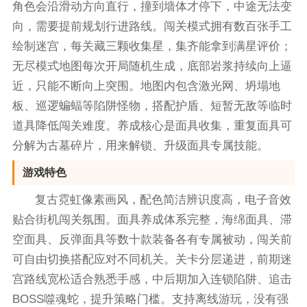
角色会沿滑动方向直行，撞到墙体才停下，中途无法变
向，需要提前规划行进路线。闯关模式拥有数百张手工
绘制迷宫，每关藏三颗收集星，集齐能拿到满星评价；
无尽模式地图每次开局随机生成，底部岩浆持续向上逼
近，只能不断向上突围。地图内包含激光网、坍塌地
板、巡逻蝙蝠等陷阱怪物，搭配护盾、短暂无敌等临时
道具降低闯关难度。养成核心是面具收集，重复面具可
分解为古墓碎片，用来解锁、升级面具专属技能。
游戏特色
复古霓虹像素画风，配色简洁辨识度高，电子音效
贴合街机闯关氛围。面具养成体系完整，海绵面具、滞
空面具、反弹面具等数十款装备各有专属被动，闯关前
可自由切换搭配应对不同机关。关卡分层递进，前期迷
宫路线宽松适合熟悉手感，中后期加入连锁陷阱、追击
BOSS噬魂蛇，提升策略门槛。支持离线游玩，没有强