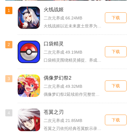
火线战姬
1
下载
二次元养成 66.24MB
火线战姬以近未来废土世界为故事舞台，融合二次元战姬收集、轻策...
口袋精灵
2
下载
二次元养成 49.19MB
口袋精灵围绕精灵捕捉、养成、回合对战搭建完整冒险体系，玩家化...
偶像梦幻祭2
3
下载
二次元养成 49.32MB
偶像梦幻祭2延续前作完整世界观，玩家以制作人身份陪伴49位少...
苍翼之刃
4
下载
二次元养成 21.85MB
苍翼之刃依托经典苍翼默示录IP打造横版指尖格斗手游，完整收录...