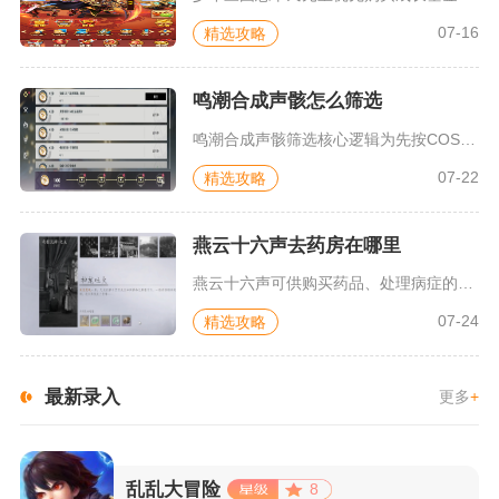
07-16
精选攻略
鸣潮合成声骸怎么筛选
鸣潮合成声骸筛选核心逻辑为先按COST档位划分库存、锁定所有...
07-22
精选攻略
燕云十六声去药房在哪里
燕云十六声可供购买药品、处理病症的核心药房活人医馆，坐落于不...
07-24
精选攻略
最新录入
更多
+
乱乱大冒险
8