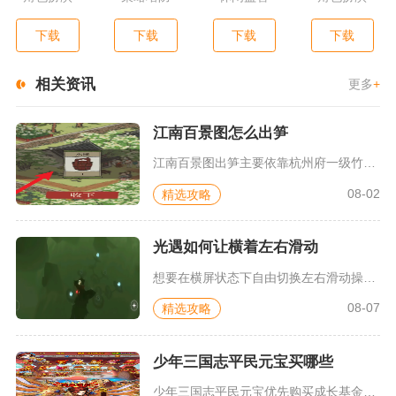
下载
下载
下载
下载
相关资讯
更多
+
江南百景图怎么出笋
江南百景图出笋主要依靠杭州府一级竹林手动收获概率掉落，搭配角...
08-02
精选攻略
光遇如何让横着左右滑动
想要在横屏状态下自由切换左右滑动操控分区，只需进入游戏控制设...
08-07
精选攻略
少年三国志平民元宝买哪些
少年三国志平民元宝优先购买成长基金、每日体力精力限购、限时半...