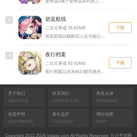
爱养成3属于爱养成系列第三部单机模拟养成手游，故事依托天使堕...
碧蓝航线
9
下载
二次元养成 36.82MB
碧蓝航线以舰船拟人化为核心载体，将各类历史战舰塑造成风格各异...
夜行档案
10
下载
二次元养成 92.42MB
夜行档案以未来科幻都市奥米勒斯为舞台，玩家任职特勤部调查员，...
关于我们
联系我们
商务洽谈
ABOUTUS
CONTACTUS
SHANGWU
免责声明
家长监护
网站地图
COPYRIGHT
CUSTODY
MAP
Copyright 2011-2026 ytjiage.com All Rights Reserved. 云台手游网