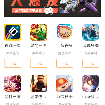
再跳一次
梦想三国
斗殴任务
金属狂潮
休闲益智
策略塔防
角色扮演
冒险解谜
下载
下载
下载
下载
暴打三国
兄弟连3：战争之子
洞穴秋千
山海创世录一剑天逆
角色扮演
策略塔防
休闲益智
角色扮演