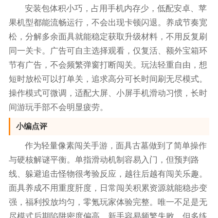
安装包体积小巧，占用手机内存少，低配安卓、苹
果机型都能流畅运行，不会出现卡顿闪退。养成节奏宽
松，分解多余面具就能稳定获取升级材料，不用反复刷
同一关卡。广告可自主选择观看，仅复活、额外宝箱环
节有广告，不会频繁弹窗打断闯关。玩法轻重自由，想
短时放松可以打单关，追求高分可长时间刷无尽模式。
操作模式可微调，适配大屏、小屏手机滑动习惯，长时
间游玩手部不会明显疲劳。
小编点评
作为轻量像素闯关手游，面具古墓做到了简单操作
与硬核解谜平衡。单指滑动机制容易入门，但预判路
线、躲避追击怪物很考验反应，越往后越有闯关乐趣。
面具养成不用重度肝度，日常闯关积累资源就能稳步变
强，福利投放均匀，零氪玩家体验完整。唯一不足是无
尽模式后期陷阱密度偏高，新手容易频繁失败，但多练