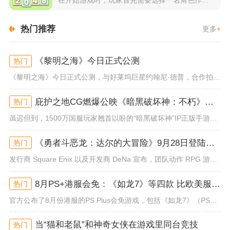
热门推荐
更多
+
《黎明之海》今日正式公测
热门
《黎明之海》今日正式公测，与好莱坞巨星约翰尼·德普，合作拍摄的宣传短片《冒险者的游戏》同步上线！沉浸式环球之旅 打造属于...
庇护之地CG燃爆公映《暗黑破坏神：不朽》今日全平台上线
热门
虽迟但到，1500万国服玩家翘首以盼的“暗黑破坏神”IP正版手游《暗黑破坏神：不朽》已于今日全平台上线！动作RPG王者再...
《勇者斗恶龙：达尔的大冒险》9月28日登陆苹果谷歌应用商店
热门
发行商 Square Enix 以及开发商 DeNa 宣布，团队动作 RPG 游戏《勇者斗恶龙：达尔的大冒险 魂之绊》将...
8月PS+港服会免：《如龙7》等四款 比欧美服多一款
热门
官方公布了8月份港服的PS Plus会免游戏，包括《如龙7》（PS4/PS5）、《小小梦魇》（PS4）、《托尼霍克职业滑...
当“猫和老鼠”和神奇女侠在游戏里同台竞技
热门