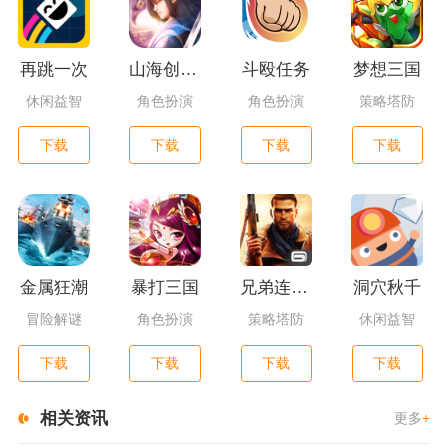
再跳一次
山海创世录一剑天逆
斗殴任务
梦想三国
休闲益智
角色扮演
角色扮演
策略塔防
下载
下载
下载
下载
金属狂潮
暴打三国
兄弟连3：战争之子
洞穴秋千
冒险解谜
角色扮演
策略塔防
休闲益智
下载
下载
下载
下载
相关资讯
更多
+