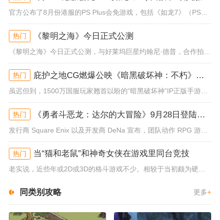
官方公布了8月份港服的PS Plus会免游戏，包括《如龙7》（PS4/PS5）、《小小梦魇》（PS4）、《托尼霍克职业滑...
《黎明之海》今日正式公测
热门
《黎明之海》今日正式公测，与好莱坞巨星约翰尼·德普，合作拍摄的宣传短片《冒险者的游戏》同步上线！沉浸式环球之旅 打造属于...
庇护之地CG燃爆公映《暗黑破坏神：不朽》今日全平台上线
热门
虽迟但到，1500万国服玩家翘首以盼的“暗黑破坏神”IP正版手游《暗黑破坏神：不朽》已于今日全平台上线！动作RPG王者再...
《勇者斗恶龙：达尔的大冒险》9月28日登陆苹果谷歌应用商店
热门
发行商 Square Enix 以及开发商 DeNa 宣布，团队动作 RPG 游戏《勇者斗恶龙：达尔的大冒险 魂之绊》将...
当“猫和老鼠”和神奇女侠在游戏里同台竞技
热门
老实说，近些年或2D或3D的格斗游戏不少。相较于当初颇为硬核的难度。如今这类游戏大都以较低的游玩门槛，独特的技能机制吸引...
同类别攻略
更多
+