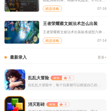
07-16
精选攻略
王者荣耀蔡文姬法术怎么出装
王者荣耀蔡文姬法术出装标准成型六神为极影、抵抗之靴、圣杯、博...
07-14
精选攻略
最新录入
更多
+
乱乱大冒险
8
在乱乱大冒险中，每个玩家都可以根据自己的喜好选择和培养角色，...
消灭彩砖
6