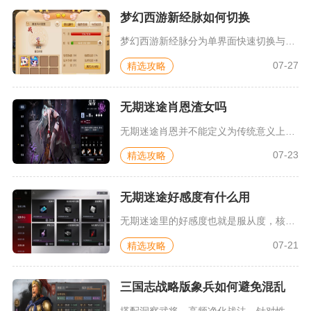
梦幻西游新经脉如何切换
梦幻西游新经脉分为单界面快速切换与预设方案一键切换两种操作方...
07-27
精选攻略
无期迷途肖恩渣女吗
无期迷途肖恩并不能定义为传统意义上的渣女，角色所有看似玩弄他...
07-23
精选攻略
无期迷途好感度有什么用
无期迷途里的好感度也就是服从度，核心作用分为三项，分别是解锁...
07-21
精选攻略
三国志战略版象兵如何避免混乱
搭配洞察武将、高频净化战法、针对性规避火系对手，三重方式可彻...