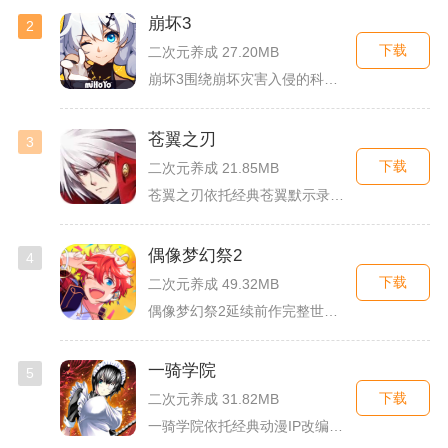
崩坏3
2
下载
二次元养成 27.20MB
崩坏3围绕崩坏灾害入侵的科幻世界观展开，玩家以舰长身份操控多...
苍翼之刃
3
下载
二次元养成 21.85MB
苍翼之刃依托经典苍翼默示录IP打造横版指尖格斗手游，完整收录...
偶像梦幻祭2
4
下载
二次元养成 49.32MB
偶像梦幻祭2延续前作完整世界观，玩家以制作人身份陪伴49位少...
一骑学院
5
下载
二次元养成 31.82MB
一骑学院依托经典动漫IP改编，把三国武将化身学院少女角色，主...