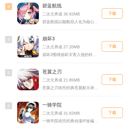
碧蓝航线
3
下载
二次元养成 36.82MB
碧蓝航线以舰船拟人化为核心载体，将各类历史战舰塑造成风格各异...
崩坏3
4
下载
二次元养成 27.20MB
崩坏3围绕崩坏灾害入侵的科幻世界观展开，玩家以舰长身份操控多...
苍翼之刃
5
下载
二次元养成 21.85MB
苍翼之刃依托经典苍翼默示录IP打造横版指尖格斗手游，完整收录...
一骑学院
6
下载
二次元养成 31.82MB
一骑学院依托经典动漫IP改编，把三国武将化身学院少女角色，主...