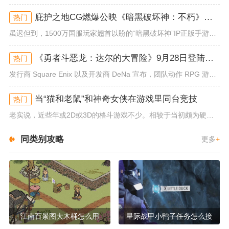
庇护之地CG燃爆公映《暗黑破坏神：不朽》今日全平台上线
热门
虽迟但到，1500万国服玩家翘首以盼的“暗黑破坏神”IP正版手游《暗黑破坏神：不朽》已于今日全平台上线！动作RPG王者再...
《勇者斗恶龙：达尔的大冒险》9月28日登陆苹果谷歌应用商店
热门
发行商 Square Enix 以及开发商 DeNa 宣布，团队动作 RPG 游戏《勇者斗恶龙：达尔的大冒险 魂之绊》将...
当“猫和老鼠”和神奇女侠在游戏里同台竞技
热门
老实说，近些年或2D或3D的格斗游戏不少。相较于当初颇为硬核的难度。如今这类游戏大都以较低的游玩门槛，独特的技能机制吸引...
同类别攻略
更多
+
江南百景图大木桶怎么用
星际战甲小鸭子任务怎么接