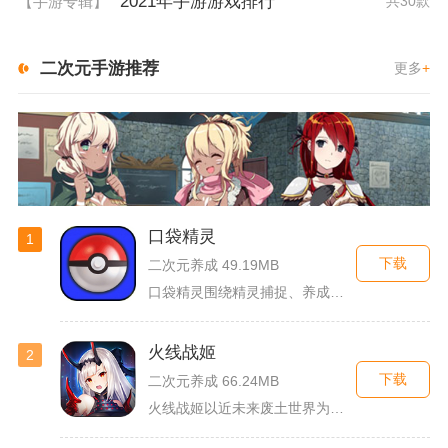
2021年手游游戏排行
【手游专辑】
共30款
二次元手游推荐
更多
+
口袋精灵
1
下载
二次元养成 49.19MB
口袋精灵围绕精灵捕捉、养成、回合对战搭建完整冒险体系，玩家化...
火线战姬
2
下载
二次元养成 66.24MB
火线战姬以近未来废土世界为故事舞台，融合二次元战姬收集、轻策...