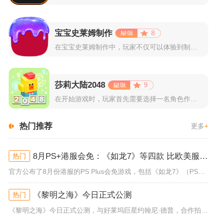
宝宝史莱姆制作
8
在宝宝史莱姆制作中，玩家不仅可以体验到制作史莱姆的乐趣，还能...
莎莉大陆2048
9
在开始游戏时，玩家首先需要选择一名角色作为自己的代表，在神秘...
热门推荐
更多
+
8月PS+港服会免：《如龙7》等四款 比欧美服多一款
热门
官方公布了8月份港服的PS Plus会免游戏，包括《如龙7》（PS4/PS5）、《小小梦魇》（PS4）、《托尼霍克职业滑...
《黎明之海》今日正式公测
热门
《黎明之海》今日正式公测，与好莱坞巨星约翰尼·德普，合作拍摄的宣传短片《冒险者的游戏》同步上线！沉浸式环球之旅 打造属于...