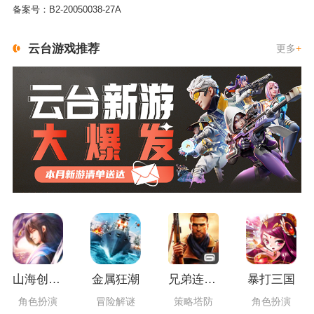
备案号：
B2-20050038-27A
云台游戏推荐
更多
+
山海创世录一剑天逆
金属狂潮
兄弟连3：战争之子
暴打三国
角色扮演
冒险解谜
策略塔防
角色扮演