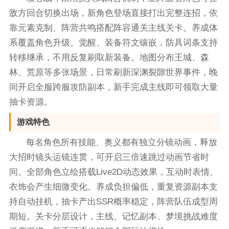
敌方回合切换出场，新角色登场直接打出完整连招，依
靠元素克制、阵营共鸣搭配阵容通关主线关卡。养成体
系覆盖角色升级、觉醒、装备符文镶嵌，防具词条支持
转移继承，不用反复刷取新装备。地图分布王城、森
林、荒原等多张场景，日常刷新深渊裂隙世界事件，晚
间开启全服跨服攻防副本，新手完成主线即可领取大量
抽卡资源。
游戏特色
每名角色所有技能、奥义都有独立分镜动画，释放
大招时镜头运镜连贯，可开启三倍速跳过动画节省时
间。全部角色立绘搭载Live2D动态效果，互动时表情、
衣饰会产生细微变化。养成负担偏低，重复资源副本支
持自动挂机，抽卡产出SSR概率稳定，阵营队伍成型周
期短。关卡分层设计，主线、记忆副本、梦境挑战难度