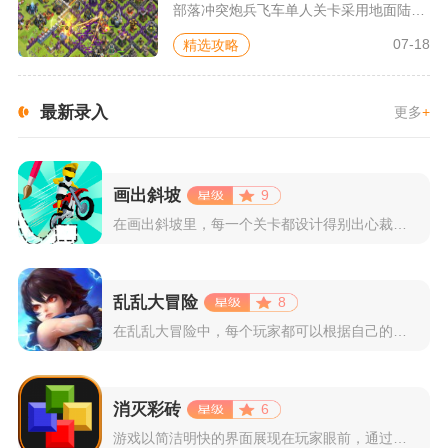
部落冲突炮兵飞车单人关卡采用地面陆军推进思路，合理分配兵种出...
07-18
精选攻略
最新录入
更多
+
画出斜坡
9
在画出斜坡里，每一个关卡都设计得别出心裁。玩家需要利用手指在...
乱乱大冒险
8
在乱乱大冒险中，每个玩家都可以根据自己的喜好选择和培养角色，...
消灭彩砖
6
游戏以简洁明快的界面展现在玩家眼前，通过简单的滑动屏幕即可控...