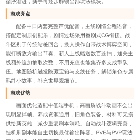
循序渐进，新手可逐步解锁全部玩法模块。
游戏亮点
配备中日两套完整声优配音，主线剧情全程语音，
搭配定制原创配乐，剧情过场采用番剧式CG衔接。战
斗区别于传统站桩回合，换人操作自带战术博弈空间，
能打断敌方输出节奏。新人上线赠送数百连抽，通关主
线额外追加抽取次数，不用充值也能集齐多支成型队
伍。地图随机触发隐藏宝箱与支线任务，解锁角色专属
羁绊小故事，补充世界观细节。
游戏优势
画面优化适配中低端手机，高画质战斗动画不会出
现明显掉帧。养成资源通用，旧角色装备、材料可无损
供给新英雄，减少重复刷本消耗。自动战斗逻辑完善，
挂机刷副本能自主切换最优输出阵容。PVE与PVP玩法