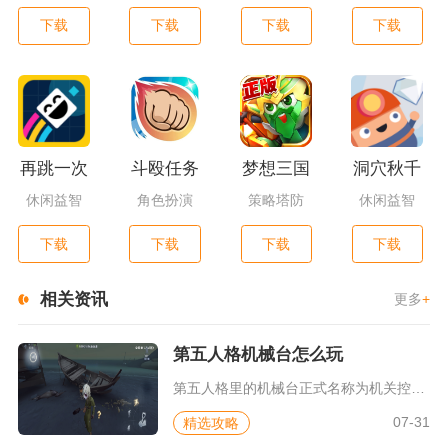
下载
下载
下载
下载
再跳一次
斗殴任务
梦想三国
洞穴秋千
休闲益智
角色扮演
策略塔防
休闲益智
下载
下载
下载
下载
相关资讯
更多
+
第五人格机械台怎么玩
第五人格里的机械台正式名称为机关控制台，是监管者疯眼的专属互...
07-31
精选攻略