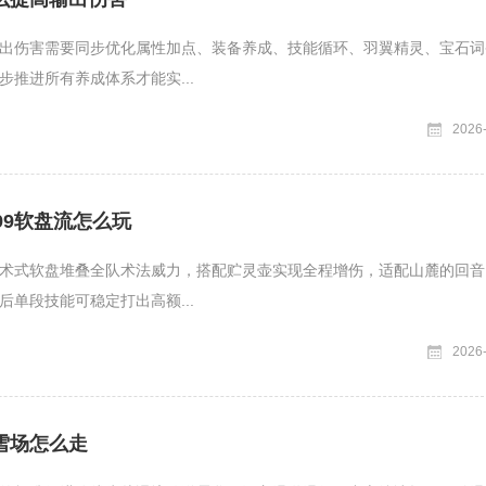
出伤害需要同步优化属性加点、装备养成、技能循环、羽翼精灵、宝石词
步推进所有养成体系才能实...
2026
99软盘流怎么玩
术式软盘堆叠全队术法威力，搭配贮灵壶实现全程增伤，适配山麓的回音
后单段技能可稳定打出高额...
2026
雪场怎么走