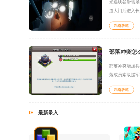
光遇峡谷滑雪场
道大门后进入长
精选攻略
部落冲突怎
部落冲突增加兵
落成员索取援军
精选攻略
最新录入