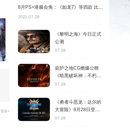
8月PS+港服会免：《如龙7》等四款 比欧美服多一款
2022-07-28
《黎明之海》今日正式
公测
07-28
庇护之地CG燃爆公映
《暗黑破坏神：不朽》
今日全平台上线
07-28
《勇者斗恶龙：达尔的
大冒险》9月28日登陆
更多
+
苹果谷歌应用商店
07-28