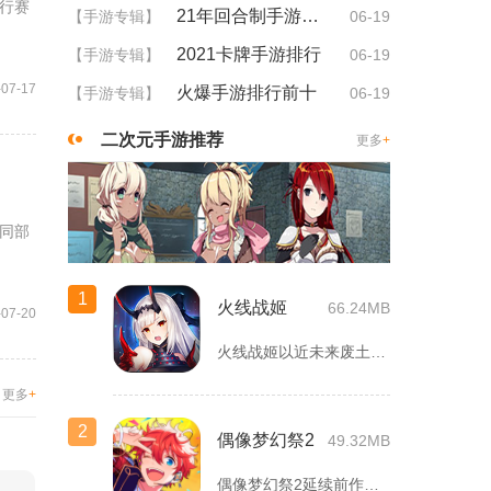
行赛
21年回合制手游排行
【手游专辑】
06-19
2021卡牌手游排行
【手游专辑】
06-19
-07-17
火爆手游排行前十
【手游专辑】
06-19
二次元手游推荐
更多
+
同部
1
火线战姬
66.24MB
-07-20
火线战姬以近未来废土世界为故事舞台，融合二次元战姬收集、轻策...
更多
+
2
偶像梦幻祭2
49.32MB
偶像梦幻祭2延续前作完整世界观，玩家以制作人身份陪伴49位少...