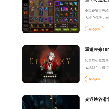
全民奇迹提升输
大核心模块，同
精选攻略
重返未来19
软盘流依靠海量
长线战斗，成型
精选攻略
光遇峡谷滑