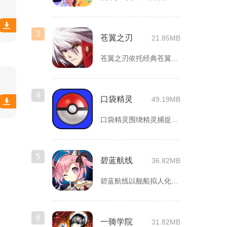
3
苍翼之刃
21.85MB
苍翼之刃依托经典苍翼默示录IP打造横版指尖格斗手游，完整收录...
4
口袋精灵
49.19MB
口袋精灵围绕精灵捕捉、养成、回合对战搭建完整冒险体系，玩家化...
5
碧蓝航线
36.82MB
碧蓝航线以舰船拟人化为核心载体，将各类历史战舰塑造成风格各异...
6
一骑学院
31.82MB