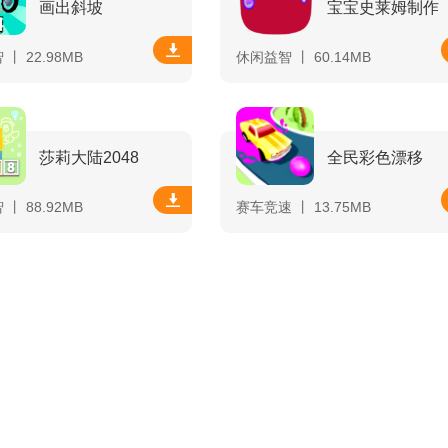
画出斜坡
宝宝史莱姆制作
丨 22.98MB
休闲益智 丨 60.14MB
莎莉大陆2048
全民彩色漂移
丨 88.92MB
赛车竞速 丨 13.75MB