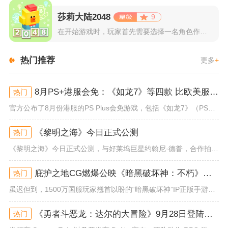
莎莉大陆2048
9
在开始游戏时，玩家首先需要选择一名角色作为自己的代表，在神秘...
热门推荐
更多
+
8月PS+港服会免：《如龙7》等四款 比欧美服多一款
热门
官方公布了8月份港服的PS Plus会免游戏，包括《如龙7》（PS4/PS5）、《小小梦魇》（PS4）、《托尼霍克职业滑...
《黎明之海》今日正式公测
热门
《黎明之海》今日正式公测，与好莱坞巨星约翰尼·德普，合作拍摄的宣传短片《冒险者的游戏》同步上线！沉浸式环球之旅 打造属于...
庇护之地CG燃爆公映《暗黑破坏神：不朽》今日全平台上线
热门
虽迟但到，1500万国服玩家翘首以盼的“暗黑破坏神”IP正版手游《暗黑破坏神：不朽》已于今日全平台上线！动作RPG王者再...
《勇者斗恶龙：达尔的大冒险》9月28日登陆苹果谷歌应用商店
热门