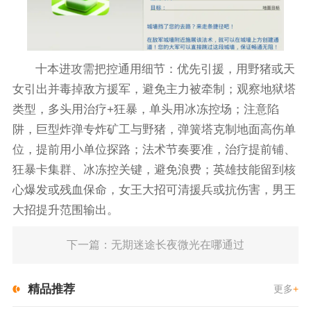
十本进攻需把控通用细节：优先引援，用野猪或天
女引出并毒掉敌方援军，避免主力被牵制；观察地狱塔
类型，多头用治疗+狂暴，单头用冰冻控场；注意陷
阱，巨型炸弹专炸矿工与野猪，弹簧塔克制地面高伤单
位，提前用小单位探路；法术节奏要准，治疗提前铺、
狂暴卡集群、冰冻控关键，避免浪费；英雄技能留到核
心爆发或残血保命，女王大招可清援兵或抗伤害，男王
大招提升范围输出。
下一篇：无期迷途长夜微光在哪通过
精品推荐
更多
+