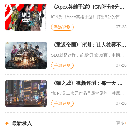
《Apex英雄手游》IGN评分8分：对游戏未来抱有期待
IGN为《Apex英雄手游》打出8分的评价，测评者认为，《A...
07-28
手游评测
《重返帝国》评测：让人欲罢不能的新一代策略游戏
SLG就是这样，前期“开荒”发育，中期同盟混战抢地盘，后期争...
07-28
手游评测
《猫之城》视频评测：那一天 我家的猫变成了猫娘
“娘化”是二次元作品里最常见的一种属性，这种属性不分物种、不...
07-28
手游评测
最新录入
更多
+