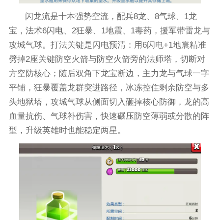
闪龙流是十本强势空流，配兵8龙、8气球、1龙
宝，法术6闪电、2狂暴、1地震、1毒药，援军带雷龙与
攻城气球。打法关键是闪电预清：用6闪电+1地震精准
劈掉2座关键防空火箭与防空火箭旁的法师塔，切断对
方空防核心；随后双角下龙宝断边，主力龙与气球一字
平铺，狂暴覆盖龙群突进路径，冰冻控住剩余防空与多
头地狱塔，攻城气球从侧面切入砸掉核心防御，龙的高
血量抗伤、气球补伤害，快速碾压防空薄弱或分散的阵
型，升级英雄时也能稳定两星。