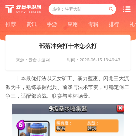
推荐
资讯
手游
应用
专辑
排行
礼
部落冲突打十本怎么打
来源：云台手游网
时间：2026-06-15 13:46:43
十本最优打法以天女矿工、暴力蓝巫、闪龙三大流
派为主，熟练掌握配兵、前戏与法术节奏，可稳定保二
争三，适配部落战、联赛与冲杯场景。