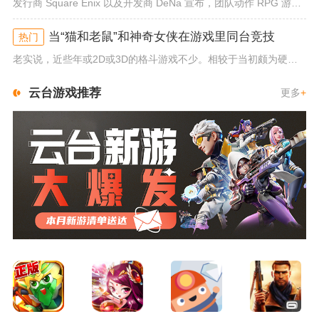
发行商 Square Enix 以及开发商 DeNa 宣布，团队动作 RPG 游戏《勇者斗恶龙：达尔的大冒险 魂之绊》将...
当“猫和老鼠”和神奇女侠在游戏里同台竞技
热门
老实说，近些年或2D或3D的格斗游戏不少。相较于当初颇为硬核的难度。如今这类游戏大都以较低的游玩门槛，独特的技能机制吸引...
云台游戏推荐
更多
+