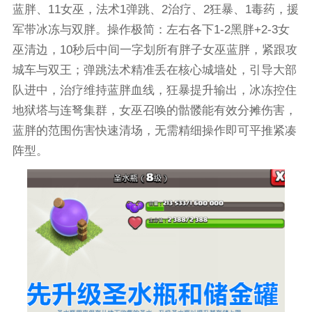
蓝胖、11女巫，法术1弹跳、2治疗、2狂暴、1毒药，援
军带冰冻与双胖。操作极简：左右各下1-2黑胖+2-3女
巫清边，10秒后中间一字划所有胖子女巫蓝胖，紧跟攻
城车与双王；弹跳法术精准丢在核心城墙处，引导大部
队进中，治疗维持蓝胖血线，狂暴提升输出，冰冻控住
地狱塔与连弩集群，女巫召唤的骷髅能有效分摊伤害，
蓝胖的范围伤害快速清场，无需精细操作即可平推紧凑
阵型。