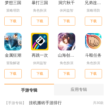
梦想三国
暴打三国
洞穴秋千
兄弟连3：战争之子
策略塔防
角色扮演
休闲益智
策略塔防
下载
下载
下载
下载
金属狂潮
再跳一次
山海创世录一剑天逆
斗殴任务
冒险解谜
休闲益智
角色扮演
角色扮演
下载
下载
下载
下载
应用专辑
手游专辑
挂机搬砖手游排行
【手游专辑】
共30款