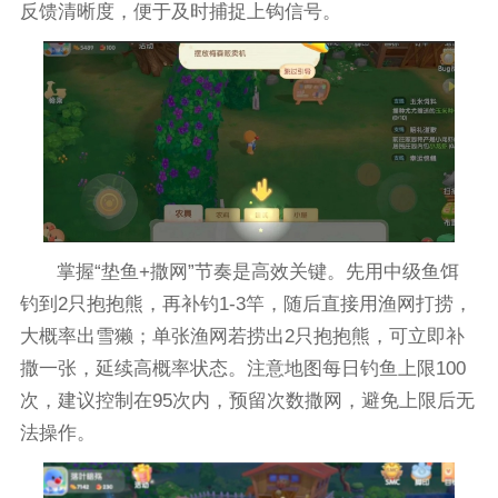
反馈清晰度，便于及时捕捉上钩信号。
掌握“垫鱼+撒网”节奏是高效关键。先用中级鱼饵
钓到2只抱抱熊，再补钓1-3竿，随后直接用渔网打捞，
大概率出雪獭；单张渔网若捞出2只抱抱熊，可立即补
撒一张，延续高概率状态。注意地图每日钓鱼上限100
次，建议控制在95次内，预留次数撒网，避免上限后无
法操作。