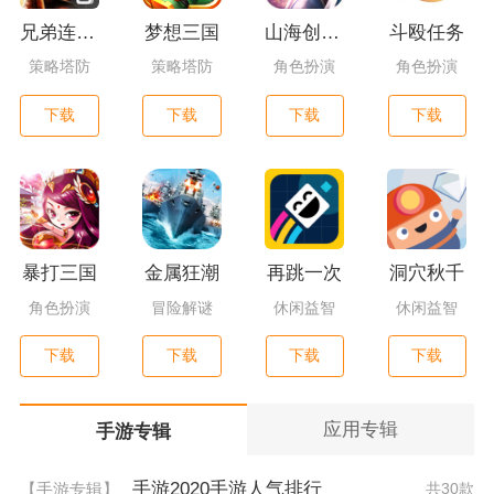
兄弟连3：战争之子
梦想三国
山海创世录一剑天逆
斗殴任务
策略塔防
策略塔防
角色扮演
角色扮演
下载
下载
下载
下载
暴打三国
金属狂潮
再跳一次
洞穴秋千
角色扮演
冒险解谜
休闲益智
休闲益智
下载
下载
下载
下载
应用专辑
手游专辑
手游2020手游人气排行
【手游专辑】
共30款