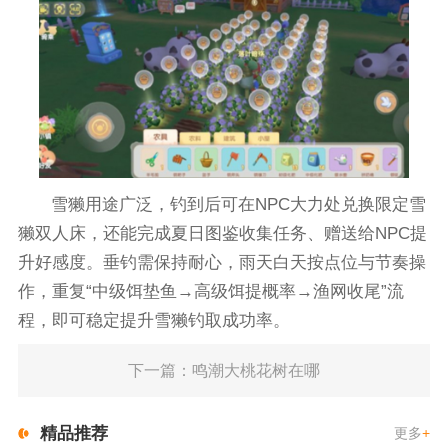
雪獭用途广泛，钓到后可在NPC大力处兑换限定雪
獭双人床，还能完成夏日图鉴收集任务、赠送给NPC提
升好感度。垂钓需保持耐心，雨天白天按点位与节奏操
作，重复“中级饵垫鱼→高级饵提概率→渔网收尾”流
程，即可稳定提升雪獭钓取成功率。
下一篇：鸣潮大桃花树在哪
精品推荐
更多
+