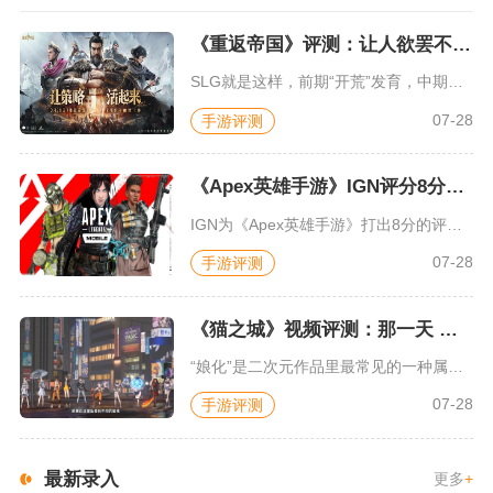
《重返帝国》评测：让人欲罢不能的新一代策略游戏
SLG就是这样，前期“开荒”发育，中期同盟混战抢地盘，后期争...
07-28
手游评测
《Apex英雄手游》IGN评分8分：对游戏未来抱有期待
IGN为《Apex英雄手游》打出8分的评价，测评者认为，《A...
07-28
手游评测
《猫之城》视频评测：那一天 我家的猫变成了猫娘
“娘化”是二次元作品里最常见的一种属性，这种属性不分物种、不...
07-28
手游评测
最新录入
更多
+