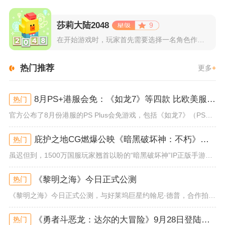
莎莉大陆2048
9
在开始游戏时，玩家首先需要选择一名角色作为自己的代表，在神秘...
热门推荐
更多
+
8月PS+港服会免：《如龙7》等四款 比欧美服多一款
热门
官方公布了8月份港服的PS Plus会免游戏，包括《如龙7》（PS4/PS5）、《小小梦魇》（PS4）、《托尼霍克职业滑...
庇护之地CG燃爆公映《暗黑破坏神：不朽》今日全平台上线
热门
虽迟但到，1500万国服玩家翘首以盼的“暗黑破坏神”IP正版手游《暗黑破坏神：不朽》已于今日全平台上线！动作RPG王者再...
《黎明之海》今日正式公测
热门
《黎明之海》今日正式公测，与好莱坞巨星约翰尼·德普，合作拍摄的宣传短片《冒险者的游戏》同步上线！沉浸式环球之旅 打造属于...
《勇者斗恶龙：达尔的大冒险》9月28日登陆苹果谷歌应用商店
热门