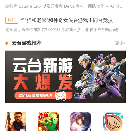
发行商 Square Enix 以及开发商 DeNa 宣布，团队动作 RPG 游戏《勇者斗恶龙：达尔的大冒险 魂之绊》将...
当“猫和老鼠”和神奇女侠在游戏里同台竞技
热门
老实说，近些年或2D或3D的格斗游戏不少。相较于当初颇为硬核的难度。如今这类游戏大都以较低的游玩门槛，独特的技能机制吸引...
云台游戏推荐
更多
+