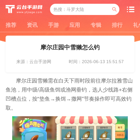
推荐
资讯
手游
应用
专辑
排行
礼
摩尔庄园中雪獭怎么钓
来源：云台手游网
时间：2026-06-13 15:51:57
摩尔庄园雪獭需在白天下雨时段前往摩尔拉雅雪山
鱼池，用中级/高级鱼饵或渔网垂钓，选人少线路+右侧
凹槽点位，按“垫鱼→换饵→撒网”节奏操作即可高效钓
取。