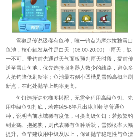
雪獭是传说级稀有鱼种，唯一钓点为摩尔拉雅雪山
鱼池，核心触发条件是白天（06:00-20:00）+雨天，缺
一不可。垂钓前先通过天气面板预判雨天时段，提前传
送至雪山鱼池，优先选择服务器人数少的线路，避免多
人抢钓降低刷新率；鱼池最右侧小凹槽是雪獭高概率刷
新点，在此处抛竿上钩率更高。
鱼饵选择讲究梯度搭配，无需全程用高级鱼饵。先
用中级鱼饵打底，若连续5-6竿只出冰川虾等普通鱼
种，说明当前水域稀有度低，可换高级鱼饵；若频繁钓
到企鹅、抱抱熊，则代表稀有鱼种活跃，雪獭概率大幅
提升。鱼竿建议用中级及以上，保证抛竿稳定性与鱼漂