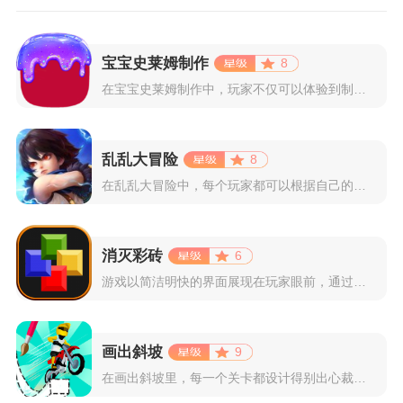
宝宝史莱姆制作
8
在宝宝史莱姆制作中，玩家不仅可以体验到制作史莱姆的乐趣，还能...
乱乱大冒险
8
在乱乱大冒险中，每个玩家都可以根据自己的喜好选择和培养角色，...
消灭彩砖
6
游戏以简洁明快的界面展现在玩家眼前，通过简单的滑动屏幕即可控...
画出斜坡
9
在画出斜坡里，每一个关卡都设计得别出心裁。玩家需要利用手指在...