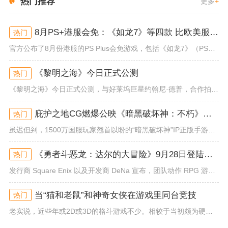
热门推荐
更多
+
8月PS+港服会免：《如龙7》等四款 比欧美服多一款
热门
官方公布了8月份港服的PS Plus会免游戏，包括《如龙7》（PS4/PS5）、《小小梦魇》（PS4）、《托尼霍克职业滑...
《黎明之海》今日正式公测
热门
《黎明之海》今日正式公测，与好莱坞巨星约翰尼·德普，合作拍摄的宣传短片《冒险者的游戏》同步上线！沉浸式环球之旅 打造属于...
庇护之地CG燃爆公映《暗黑破坏神：不朽》今日全平台上线
热门
虽迟但到，1500万国服玩家翘首以盼的“暗黑破坏神”IP正版手游《暗黑破坏神：不朽》已于今日全平台上线！动作RPG王者再...
《勇者斗恶龙：达尔的大冒险》9月28日登陆苹果谷歌应用商店
热门
发行商 Square Enix 以及开发商 DeNa 宣布，团队动作 RPG 游戏《勇者斗恶龙：达尔的大冒险 魂之绊》将...
当“猫和老鼠”和神奇女侠在游戏里同台竞技
热门
老实说，近些年或2D或3D的格斗游戏不少。相较于当初颇为硬核的难度。如今这类游戏大都以较低的游玩门槛，独特的技能机制吸引...