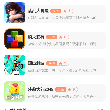
乱乱大冒险
8
在乱乱大冒险中，每个玩家都可以根据自己的喜好选择和培养角色，...
消灭彩砖
6
游戏以简洁明快的界面展现在玩家眼前，通过简单的滑动屏幕即可控...
画出斜坡
9
在画出斜坡里，每一个关卡都设计得别出心裁。玩家需要利用手指在...
莎莉大陆2048
9
在开始游戏时，玩家首先需要选择一名角色作为自己的代表，在神秘...