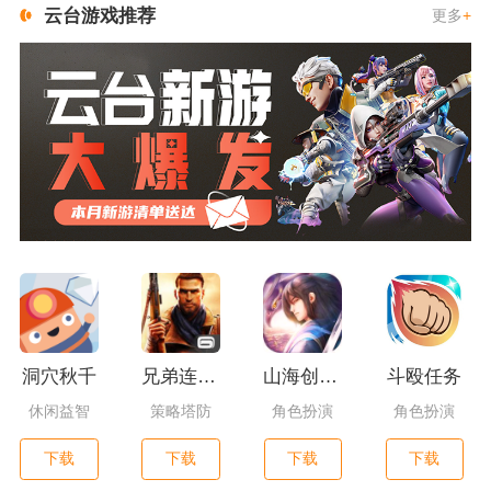
云台游戏推荐
更多
+
洞穴秋千
兄弟连3：战争之子
山海创世录一剑天逆
斗殴任务
休闲益智
策略塔防
角色扮演
角色扮演
下载
下载
下载
下载