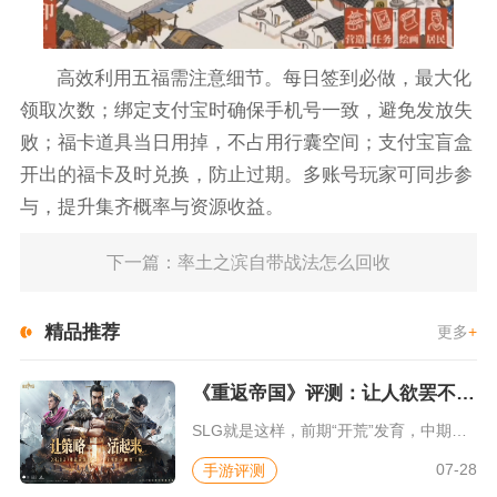
高效利用五福需注意细节。每日签到必做，最大化
领取次数；绑定支付宝时确保手机号一致，避免发放失
败；福卡道具当日用掉，不占用行囊空间；支付宝盲盒
开出的福卡及时兑换，防止过期。多账号玩家可同步参
与，提升集齐概率与资源收益。
下一篇：率土之滨自带战法怎么回收
精品推荐
更多
+
《重返帝国》评测：让人欲罢不能的新一代策略游戏
SLG就是这样，前期“开荒”发育，中期同盟混战抢地盘，后期争...
07-28
手游评测