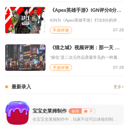
《Apex英雄手游》IGN评分8分：对游戏未来抱有期待
IGN为《Apex英雄手游》打出8分的评价，测评者认为，《A...
07-28
手游评测
《猫之城》视频评测：那一天 我家的猫变成了猫娘
“娘化”是二次元作品里最常见的一种属性，这种属性不分物种、不...
07-28
手游评测
最新录入
更多
+
宝宝史莱姆制作
8
在宝宝史莱姆制作中，玩家不仅可以体验到制作史莱姆的乐趣，还能...