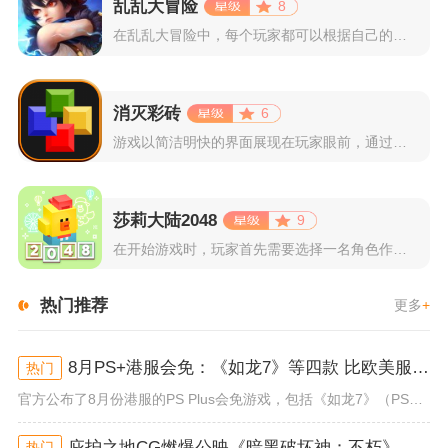
乱乱大冒险
8
在乱乱大冒险中，每个玩家都可以根据自己的喜好选择和培养角色，...
消灭彩砖
6
游戏以简洁明快的界面展现在玩家眼前，通过简单的滑动屏幕即可控...
莎莉大陆2048
9
在开始游戏时，玩家首先需要选择一名角色作为自己的代表，在神秘...
热门推荐
更多
+
8月PS+港服会免：《如龙7》等四款 比欧美服多一款
热门
官方公布了8月份港服的PS Plus会免游戏，包括《如龙7》（PS4/PS5）、《小小梦魇》（PS4）、《托尼霍克职业滑...
庇护之地CG燃爆公映《暗黑破坏神：不朽》今日全平台上线
热门