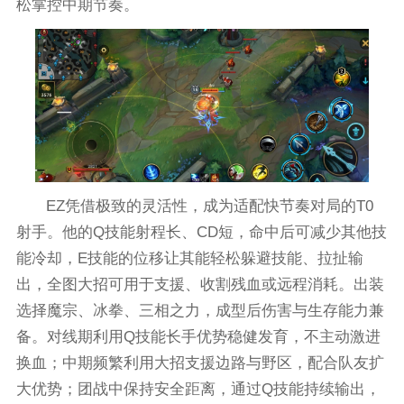
松掌控中期节奏。
EZ凭借极致的灵活性，成为适配快节奏对局的T0
射手。他的Q技能射程长、CD短，命中后可减少其他技
能冷却，E技能的位移让其能轻松躲避技能、拉扯输
出，全图大招可用于支援、收割残血或远程消耗。出装
选择魔宗、冰拳、三相之力，成型后伤害与生存能力兼
备。对线期利用Q技能长手优势稳健发育，不主动激进
换血；中期频繁利用大招支援边路与野区，配合队友扩
大优势；团战中保持安全距离，通过Q技能持续输出，