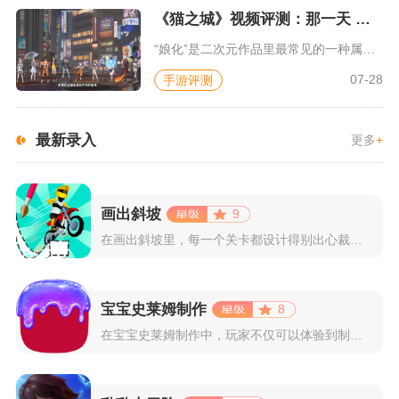
《猫之城》视频评测：那一天 我家的猫变成了猫娘
“娘化”是二次元作品里最常见的一种属性，这种属性不分物种、不...
07-28
手游评测
最新录入
更多
+
画出斜坡
9
在画出斜坡里，每一个关卡都设计得别出心裁。玩家需要利用手指在...
宝宝史莱姆制作
8
在宝宝史莱姆制作中，玩家不仅可以体验到制作史莱姆的乐趣，还能...