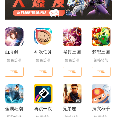
山海创世录一剑天逆
斗殴任务
暴打三国
梦想三国
角色扮演
角色扮演
角色扮演
策略塔防
下载
下载
下载
下载
金属狂潮
再跳一次
兄弟连3：战争之子
洞穴秋千