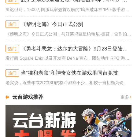
虽迟但到，1500万国服玩家翘首以盼的“暗黑破坏神”IP正版手游《暗黑破坏神：不朽》已于今日全平台上线！动作RPG王者再...
《黎明之海》今日正式公测
热门
《黎明之海》今日正式公测，与好莱坞巨星约翰尼·德普，合作拍摄的宣传短片《冒险者的游戏》同步上线！沉浸式环球之旅 打造属于...
《勇者斗恶龙：达尔的大冒险》9月28日登陆苹果谷歌应用商店
热门
发行商 Square Enix 以及开发商 DeNa 宣布，团队动作 RPG 游戏《勇者斗恶龙：达尔的大冒险 魂之绊》将...
当“猫和老鼠”和神奇女侠在游戏里同台竞技
热门
老实说，近些年或2D或3D的格斗游戏不少。相较于当初颇为硬核的难度。如今这类游戏大都以较低的游玩门槛，独特的技能机制吸引...
云台游戏推荐
更多
+