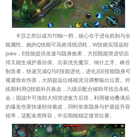
卡莎之所以成为T0独一档，核心在于进化机制与全
能属性。她的Q技能可高效清线消耗，W技能实现远程
poke，E技能提供攻速与隐身效果，大招既能突进切后
排又能生成护盾自保。出装优先魔宗、纳什之牙、峡谷
制造者，快速完成Q与E技能进化，进化后E技能隐身可
规避致命伤害，大招超远位移能灵活调整输出位置。对
线期利用Q技能补兵换血，六级后配合辅助寻找击杀机
会；团战中可借助大招突进敌方后排，利用被动叠满后
的爆发伤害快速秒掉脆皮，同时依靠隐身与护盾提升容
错率，适配各类阵容，中后期能稳定接管比赛。