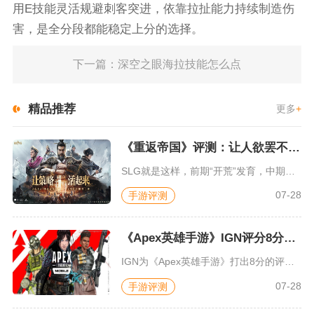
用E技能灵活规避刺客突进，依靠拉扯能力持续制造伤
害，是全分段都能稳定上分的选择。
下一篇：深空之眼海拉技能怎么点
精品推荐
更多
+
《重返帝国》评测：让人欲罢不能的新一代策略游戏
SLG就是这样，前期“开荒”发育，中期同盟混战抢地盘，后期争...
07-28
手游评测
《Apex英雄手游》IGN评分8分：对游戏未来抱有期待
IGN为《Apex英雄手游》打出8分的评价，测评者认为，《A...
07-28
手游评测