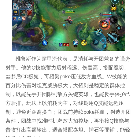
维鲁斯作为穿甲流代表，是消耗与开团兼备的强势
射手。他的Q技能蓄力后射程远、伤害高，搭配魔切、
幽梦后CD极短，可频繁poke压低敌方血线。W技能的
百分比伤害对坦克威胁极大，大招则是稳定的群体控
制，既能先手开团限制敌方关键英雄，也能反手保护己
方后排。玩法上以消耗为主，对线期用Q技能远程压
制，避免近距离换血；团战前持续poke耗血，创造开团
条件，团战中找准时机释放大招控场，再衔接Q技能与
普攻打出高额输出，适合搭配泰坦、锤石等硬辅，能轻