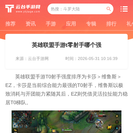
推荐
资讯
手游
应用
专辑
排行
礼
英雄联盟手游t零射手哪个强
来源：云台手游网
时间：2026-05-31 10:16:39
英雄联盟手游T0射手强度排序为卡莎＞维鲁斯＞
EZ，卡莎是当前综合能力最强的T0射手，维鲁斯以极
致消耗与开团能力紧随其后，EZ则凭借灵活拉扯能力稳
居T0梯队。