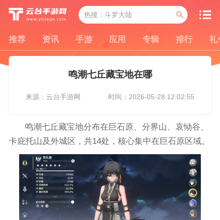
推荐
资讯
手游
应用
专辑
排行
礼
鸣潮七丘藏宝地在哪
来源：云台手游网
时间：2026-05-28 12:02:55
鸣潮七丘藏宝地分布在巨石原、分界山、哀恸谷、
卡庇托山及外城区，共14处，核心集中在巨石原区域。