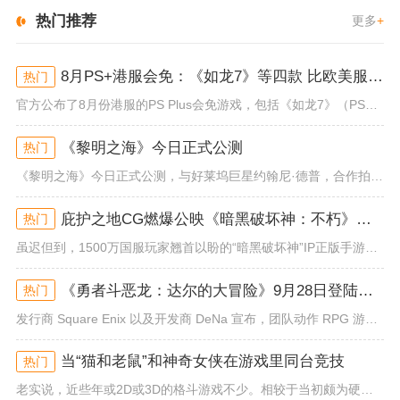
热门推荐
更多
+
8月PS+港服会免：《如龙7》等四款 比欧美服多一款
热门
官方公布了8月份港服的PS Plus会免游戏，包括《如龙7》（PS4/PS5）、《小小梦魇》（PS4）、《托尼霍克职业滑...
《黎明之海》今日正式公测
热门
《黎明之海》今日正式公测，与好莱坞巨星约翰尼·德普，合作拍摄的宣传短片《冒险者的游戏》同步上线！沉浸式环球之旅 打造属于...
庇护之地CG燃爆公映《暗黑破坏神：不朽》今日全平台上线
热门
虽迟但到，1500万国服玩家翘首以盼的“暗黑破坏神”IP正版手游《暗黑破坏神：不朽》已于今日全平台上线！动作RPG王者再...
《勇者斗恶龙：达尔的大冒险》9月28日登陆苹果谷歌应用商店
热门
发行商 Square Enix 以及开发商 DeNa 宣布，团队动作 RPG 游戏《勇者斗恶龙：达尔的大冒险 魂之绊》将...
当“猫和老鼠”和神奇女侠在游戏里同台竞技
热门
老实说，近些年或2D或3D的格斗游戏不少。相较于当初颇为硬核的难度。如今这类游戏大都以较低的游玩门槛，独特的技能机制吸引...