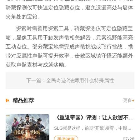
骑藏探测仪可快速定位隐藏点位，避免遗漏高处与墙体
夹角处的宝箱。
探索时需善用探索工具，骑藏探测仪可定位隐藏宝
箱，显像工具用于触发声骸相关解密，元素视野能高亮
互动点位。部分藏宝地需完成声骸挑战或飞行挑战，携
带对应属性声骸可提升效率，击败区域镇守怪还能额外
获取声骸素材与成就奖励。
下一篇：全民奇迹2法师用什么特殊属性
精品推荐
更多
+
《重返帝国》评测：让人欲罢不能的新一代策略游戏
SLG就是这样，前期“开荒”发育，中期同盟混战抢地盘，后期争...
07-28
手游评测