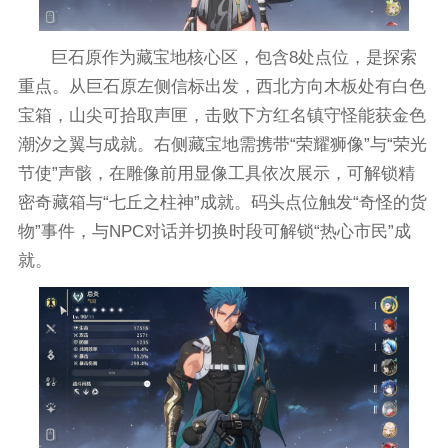
巨石原作为藏宝地核心区，包含8处点位，是探索
重点。从巨石原左侧信标出发，西北方向木板处有白色
宝箱，山尖可拾取声匣，击败下方红名镇守怪能获金色
潮汐之翼与成就。右侧藏宝地需携带“荣耀狮像”与“荣光
节使”声骸，在雕像前用显像工具依次展示，可解锁精
密奇藏箱与“七丘之柱神”成就。码头点位触发“奇怪的货
物”事件，与NPC对话并切换时段可解锁“热心市民”成
就。