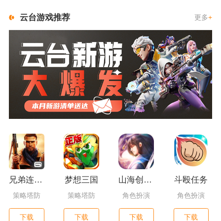
云台游戏推荐
更多
+
兄弟连3：战争之子
梦想三国
山海创世录一剑天逆
斗殴任务
策略塔防
策略塔防
角色扮演
角色扮演
下载
下载
下载
下载