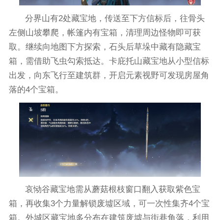
分界山有2处藏宝地，传送至下方信标后，往骨头
左侧山坡攀爬，帐篷内有宝箱，清理周边怪物即可获
取。继续向地图下方探索，石头后草垛中藏有隐藏宝
箱，需借助飞虫勾索抵达。卡庇托山藏宝地从小型信标
出发，向东飞行至建筑群，开启元素视野可发现房屋角
落的4个宝箱。
哀恸谷藏宝地需从蘑菇根枝窗口翻入获取紫色宝
箱，再收集3个力量解锁废墟区域，可一次性集齐4个宝
箱。外城区藏宝地多分布在建筑废墟与街巷角落，利用