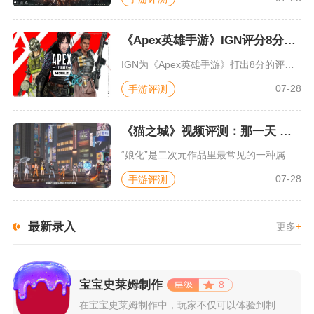
《Apex英雄手游》IGN评分8分：对游戏未来抱有期待
IGN为《Apex英雄手游》打出8分的评价，测评者认为，《A...
07-28
手游评测
《猫之城》视频评测：那一天 我家的猫变成了猫娘
“娘化”是二次元作品里最常见的一种属性，这种属性不分物种、不...
07-28
手游评测
最新录入
更多
+
宝宝史莱姆制作
8
在宝宝史莱姆制作中，玩家不仅可以体验到制作史莱姆的乐趣，还能...