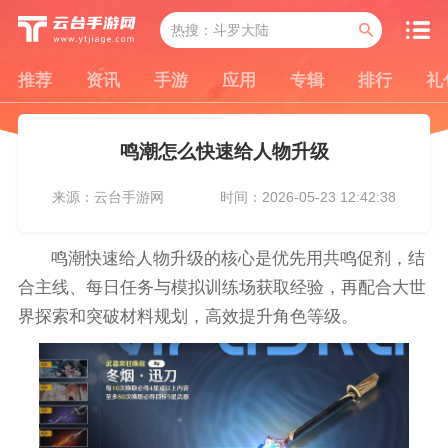
推荐
资讯
手游
应用
专辑
排行
礼
鸣潮怎么快速给人物升级
来源：云台手游网
时间：2026-05-23 12:42:38
鸣潮快速给人物升级的核心是优先用共鸣促剂，结
合主线、每日任务与模拟训练场获取经验，再配合大世
界探索和突破材料规划，高效提升角色等级。