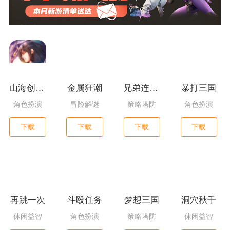
山海创世录一剑天逆
金属狂潮
兄弟连3：战争之子
暴打三国
角色扮演
冒险解谜
策略塔防
角色扮演
下载
下载
下载
下载
再跳一次
斗殴任务
梦想三国
洞穴秋千
休闲益智
角色扮演
策略塔防
休闲益智