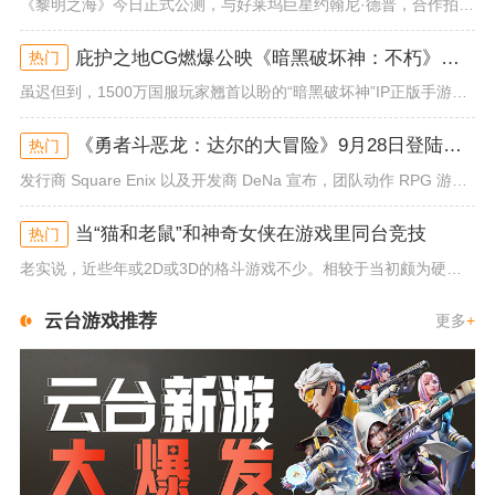
《黎明之海》今日正式公测，与好莱坞巨星约翰尼·德普，合作拍摄的宣传短片《冒险者的游戏》同步上线！沉浸式环球之旅 打造属于...
庇护之地CG燃爆公映《暗黑破坏神：不朽》今日全平台上线
热门
虽迟但到，1500万国服玩家翘首以盼的“暗黑破坏神”IP正版手游《暗黑破坏神：不朽》已于今日全平台上线！动作RPG王者再...
《勇者斗恶龙：达尔的大冒险》9月28日登陆苹果谷歌应用商店
热门
发行商 Square Enix 以及开发商 DeNa 宣布，团队动作 RPG 游戏《勇者斗恶龙：达尔的大冒险 魂之绊》将...
当“猫和老鼠”和神奇女侠在游戏里同台竞技
热门
老实说，近些年或2D或3D的格斗游戏不少。相较于当初颇为硬核的难度。如今这类游戏大都以较低的游玩门槛，独特的技能机制吸引...
云台游戏推荐
更多
+