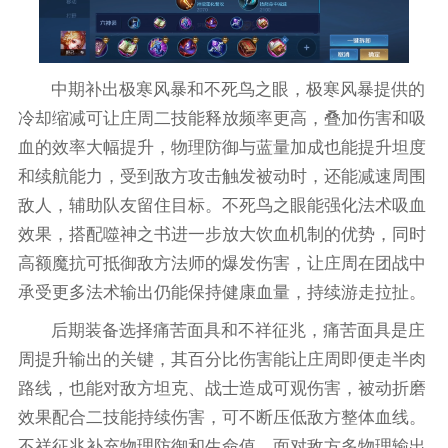
中期补出极寒风暴和不死鸟之眼，极寒风暴提供的
冷却缩减可让庄周二技能释放频率更高，叠加伤害和吸
血的效率大幅提升，物理防御与蓝量加成也能提升坦度
和续航能力，受到敌方攻击触发被动时，还能减速周围
敌人，辅助队友留住目标。不死鸟之眼能强化法术吸血
效果，搭配噬神之书进一步放大饮血机制的优势，同时
高额魔抗可抵御敌方法师的爆发伤害，让庄周在团战中
承受更多法术输出仍能保持健康血量，持续游走拉扯。
后期装备选择痛苦面具和不祥征兆，痛苦面具是庄
周提升输出的关键，其百分比伤害能让庄周即便走半肉
路线，也能对敌方坦克、战士造成可观伤害，被动折磨
效果配合二技能持续伤害，可不断压低敌方整体血线。
不祥征兆补充物理防御和生命值，面对敌方多物理输出