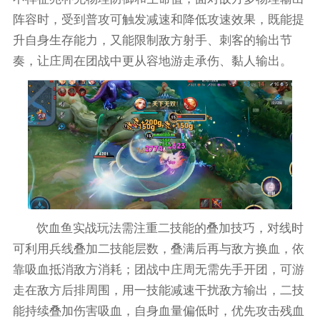
阵容时，受到普攻可触发减速和降低攻速效果，既能提
升自身生存能力，又能限制敌方射手、刺客的输出节
奏，让庄周在团战中更从容地游走承伤、黏人输出。
饮血鱼实战玩法需注重二技能的叠加技巧，对线时
可利用兵线叠加二技能层数，叠满后再与敌方换血，依
靠吸血抵消敌方消耗；团战中庄周无需先手开团，可游
走在敌方后排周围，用一技能减速干扰敌方输出，二技
能持续叠加伤害吸血，自身血量偏低时，优先攻击残血