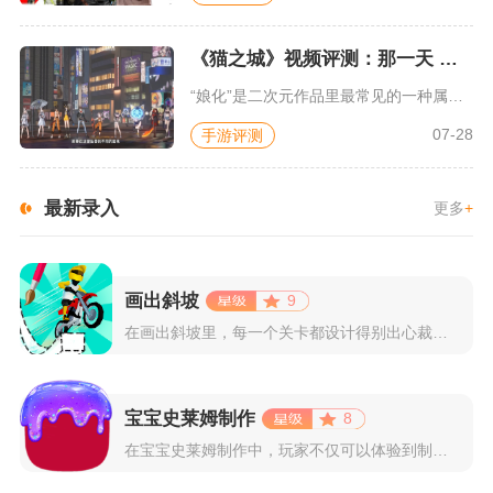
《猫之城》视频评测：那一天 我家的猫变成了猫娘
“娘化”是二次元作品里最常见的一种属性，这种属性不分物种、不...
07-28
手游评测
最新录入
更多
+
画出斜坡
9
在画出斜坡里，每一个关卡都设计得别出心裁。玩家需要利用手指在...
宝宝史莱姆制作
8
在宝宝史莱姆制作中，玩家不仅可以体验到制作史莱姆的乐趣，还能...