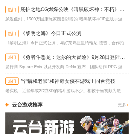
庇护之地CG燃爆公映《暗黑破坏神：不朽》今日全平台上线
热门
虽迟但到，1500万国服玩家翘首以盼的“暗黑破坏神”IP正版手游《暗黑破坏神：不朽》已于今日全平台上线！动作RPG王者再...
《黎明之海》今日正式公测
热门
《黎明之海》今日正式公测，与好莱坞巨星约翰尼·德普，合作拍摄的宣传短片《冒险者的游戏》同步上线！沉浸式环球之旅 打造属于...
《勇者斗恶龙：达尔的大冒险》9月28日登陆苹果谷歌应用商店
热门
发行商 Square Enix 以及开发商 DeNa 宣布，团队动作 RPG 游戏《勇者斗恶龙：达尔的大冒险 魂之绊》将...
当“猫和老鼠”和神奇女侠在游戏里同台竞技
热门
老实说，近些年或2D或3D的格斗游戏不少。相较于当初颇为硬核的难度。如今这类游戏大都以较低的游玩门槛，独特的技能机制吸引...
云台游戏推荐
更多
+