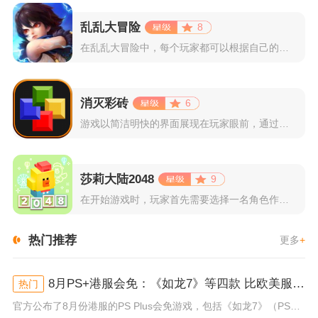
乱乱大冒险
8
在乱乱大冒险中，每个玩家都可以根据自己的喜好选择和培养角色，...
消灭彩砖
6
游戏以简洁明快的界面展现在玩家眼前，通过简单的滑动屏幕即可控...
莎莉大陆2048
9
在开始游戏时，玩家首先需要选择一名角色作为自己的代表，在神秘...
热门推荐
更多
+
8月PS+港服会免：《如龙7》等四款 比欧美服多一款
热门
官方公布了8月份港服的PS Plus会免游戏，包括《如龙7》（PS4/PS5）、《小小梦魇》（PS4）、《托尼霍克职业滑...