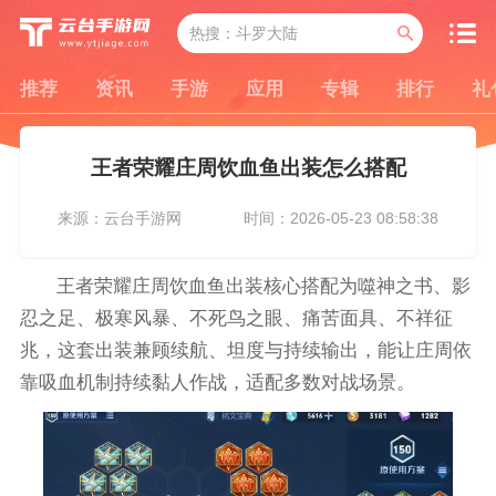
推荐
资讯
手游
应用
专辑
排行
礼
王者荣耀庄周饮血鱼出装怎么搭配
来源：云台手游网
时间：2026-05-23 08:58:38
王者荣耀庄周饮血鱼出装核心搭配为噬神之书、影
忍之足、极寒风暴、不死鸟之眼、痛苦面具、不祥征
兆，这套出装兼顾续航、坦度与持续输出，能让庄周依
靠吸血机制持续黏人作战，适配多数对战场景。