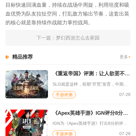
目标快速回满血量，持续在战场中周旋，利用坦度和吸
血优势为队友拉扯空间，打乱敌方输出节奏，这套出装
的核心就是靠持续作战能力掌控战局。
下一篇：梦幻西游怎么去家园
精品推荐
更多
+
《重返帝国》评测：让人欲罢不能的新一代策略游戏
SLG就是这样，前期“开荒”发育，中期同盟混战抢地盘，后期争...
07-28
手游评测
《Apex英雄手游》IGN评分8分：对游戏未来抱有期待
IGN为《Apex英雄手游》打出8分的评价，测评者认为，《A...
07-28
手游评测