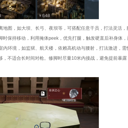
距离地图，如大坝、长弓、夜坝等，可搭配任意干员，打法灵活，
时保持移动，利用掩体peek，优先打腿，触发硬直后补身体，
图、室内环境，如监狱、航天楼，依赖高机动与腰射，打法激进，需
移，不适合长时间对枪。修脚时尽量10米内接战，避免提前暴露