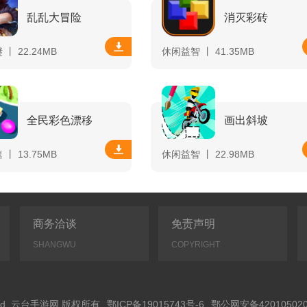
乱乱大冒险
消灭彩砖
丨 22.24MB
休闲益智 丨 41.35MB
全民彩色漂移
画出斜坡
丨 13.75MB
休闲益智 丨 22.98MB
商务洽谈
免责声明
SHANGWU
COPYRIGHT
Reserved. 云台手游网 版权所有
鄂ICP备19015743号-6
鄂公网安备420105020