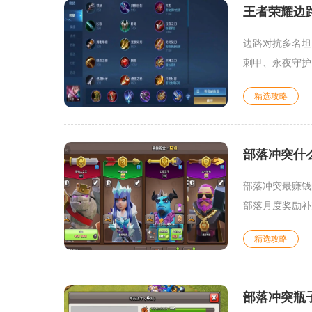
王者荣耀边
边路对抗多名坦
刺甲、永夜守护
精选攻略
部落冲突什
部落冲突最赚钱
部落月度奖励补
精选攻略
部落冲突瓶