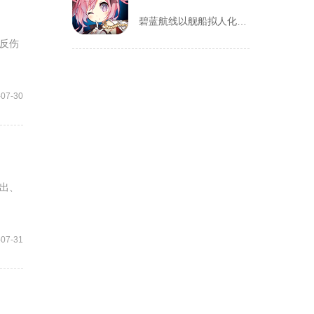
碧蓝航线以舰船拟人化为核心载体，将各类历史战舰塑造成风格各异...
反伤
-07-30
出、
-07-31