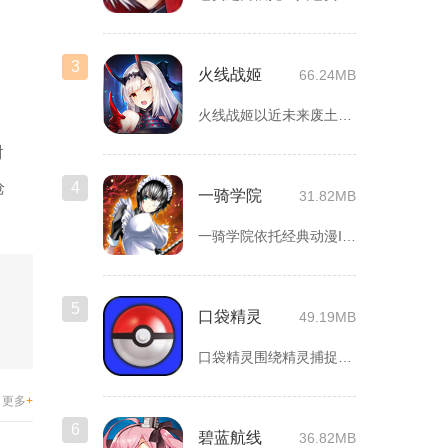
3
火线战姬
66.24MB
火线战姬以近未来废土世界为故事舞台，融合二次元战姬收集、轻策...
射
枪
4
一骑学院
31.82MB
一骑学院依托经典动漫IP改编，把三国武将化身学院少女角色，主...
5
口袋精灵
49.19MB
口袋精灵围绕精灵捕捉、养成、回合对战搭建完整冒险体系，玩家化...
更多
+
6
碧蓝航线
36.82MB