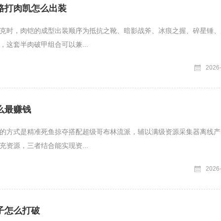
路打肉凯怎么出装
克时，肉铠的成型出装顺序为抵抗之靴、暗影战斧、冰痕之握、碎星锤、
，这套半肉破甲组合可以兼...
2026
么最赚钱
的方式是精准死鱼掠夺搭配超级哥布林流派，辅以满级资源采集器离线产
充资源，三者结合能实现资...
2026
子怎么打破