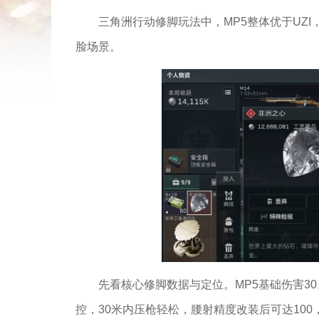
三角洲行动修脚玩法中，MP5整体优于UZ
脸场景。
先看核心修脚数据与定位。MP5基础伤害30、
控，30米内压枪轻松，腰射精度改装后可达100，