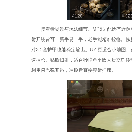
接着看场景与玩法细节。MP5适配所有近
射开镜皆可，新手易上手，老手能精准控枪。修脚
对3-5套护甲也能稳定输出。UZI更适合小地
速拉枪、贴脸扫射，适合秒掉单个敌人后立刻转
利用闪光弹开路，冲脸后直接腰射扫腿。