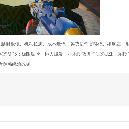
势是腰射极强、机动拉满、成本最低，劣势是伤害略低、续航差、
选MP5；极限贴脸、秒人爆发、小地图激进打法选UZI。两把
近距离统治战场。