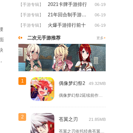
2021卡牌手游排行
【手游专辑】
06-19
21年回合制手游排行
【手游专辑】
06-19
火爆手游排行前十
【手游专辑】
06-19
腰
二次元手游推荐
更多
+
面
快
，
1
偶像梦幻祭2
49.32MB
偶像梦幻祭2延续前作完整世界观，玩家以制作人身份陪伴49位少...
2
苍翼之刃
21.85MB
苍翼之刃依托经典苍翼默示录IP打造横版指尖格斗手游，完整收录...