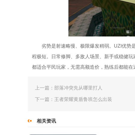
劣势是射速略慢、极限爆发稍弱。UZI优
程极短。日常修脚、多敌人场景、新手或稳健玩家
都适合平民玩家，无需高额造价，熟练后都能在
上一篇：部落冲突先从哪里打人
下一篇：王者荣耀黄盾鲁班怎么出装
相关资讯