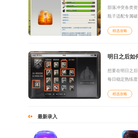
部落冲突各类资
瓶子适配专属破
精选攻略
明日之后如
想要在明日之后
每日稳定熟练度
精选攻略
最新录入