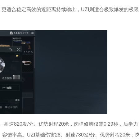
I，更适合稳定高效的近距离持续输出，UZI则适合极致爆发的极
射速820发/分、优势射程20米，肉弹修脚仅需0.29秒，后坐力
容错率高。UZI基础伤害28、射速780发/分、优势射程20米，