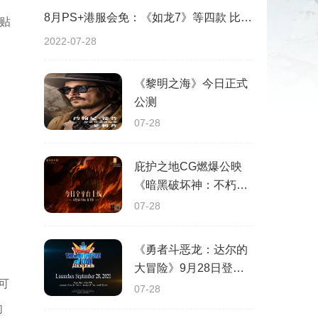
8月PS+港服会免：《如龙7》等四款 比欧美服多一款
限贴
2022-07-28
《黎明之海》今日正式
公测
07-28
庇护之地CG燃爆公映
《暗黑破坏神：不朽》
今日全平台上线
07-28
《勇者斗恶龙：达尔的
大冒险》9月28日登陆
可
苹果谷歌应用商店
07-28
肉