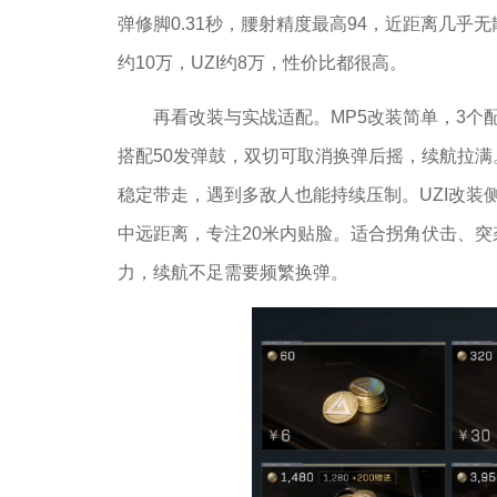
弹修脚0.31秒，腰射精度最高94，近距离几乎
约10万，UZI约8万，性价比都很高。
再看改装与实战适配。MP5改装简单，3个
搭配50发弹鼓，双切可取消换弹后摇，续航拉满
稳定带走，遇到多敌人也能持续压制。UZI改装
中远距离，专注20米内贴脸。适合拐角伏击、
力，续航不足需要频繁换弹。