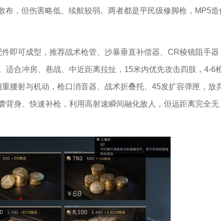
无散布，但伤害略低、续航较弱。两者都是平民级修脚枪，MP5造
配件即可成型，推荐战术枪管、沙暴垂直补偿器、CR棱镜阻手器
。适合冲房、巷战、中近距离拉扯，15米内优先攻击四肢，4-6
侧重腰射与机动，枪口消音器、战术折叠托、45发扩容弹匣，放
突袭背身、快速补枪，利用高射速瞬间融化敌人，但远距离完全无