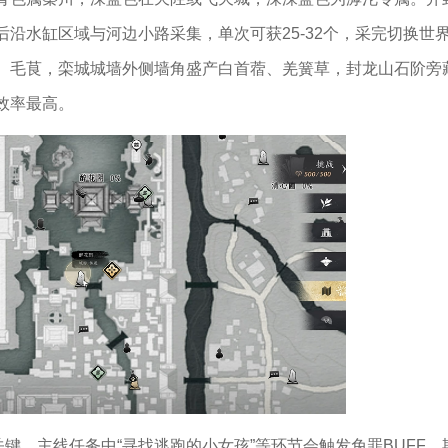
沿水缸区域与河边小路采集，单次可获25-32个，采完切换世
、毛茛，栾城城墙外侧墙角盛产白首蓿、羌簧草，封龙山石阶旁
效率最高。
关键，主线任务中“寻找逃跑的小女孩”等环节会触发免罪BUFF，