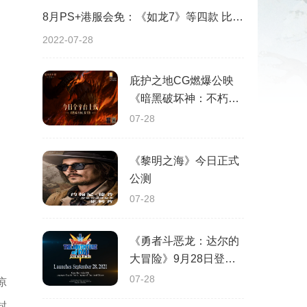
8月PS+港服会免：《如龙7》等四款 比欧美服多一款
2022-07-28
庇护之地CG燃爆公映
《暗黑破坏神：不朽》
今日全平台上线
07-28
《黎明之海》今日正式
公测
07-28
《勇者斗恶龙：达尔的
大冒险》9月28日登陆
苹果谷歌应用商店
07-28
凉
封