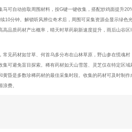
集马可自动拾取周围材料，按G键一键收集，搭配炒鸡面提升20
持续10分钟。解锁听风辨位奇术后，周围可采集资源会显示绿色
高高品质药材产出概率，晴天时草药刷新速度提升，雨后山谷区
，常见药材如甘草、何首乌多分布在山林草原，野山参在慌魂村
收集可避免盲目探索。稀有药材如天山雪莲、灵芝仅在特定区域
和黄昏是多数珍稀药材的最佳采集时段。收集的药材可及时制作
源浪费。