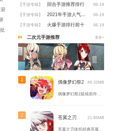
回合手游推荐排行
【手游专辑】
06-19
收获
2021年手游人气排行
【手游专辑】
06-19
驿
火爆手游排行前十
【手游专辑】
06-19
合批
二次元手游推荐
更多
+
1
偶像梦幻祭2
49.32MB
偶像梦幻祭2延续前作完整世界观，玩家以制作人身份陪伴49位少...
2
苍翼之刃
21.85MB
苍翼之刃依托经典苍翼默示录IP打造横版指尖格斗手游，完整收录...