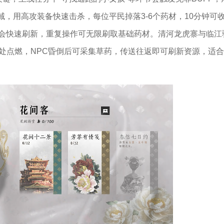
，用高攻装备快速击杀，每位平民掉落3-6个药材，10分钟可
民会快速刷新，重复操作可无限刷取基础药材。清河龙虎寨与临江
处点燃，NPC昏倒后可采集草药，传送往返即可刷新资源，适