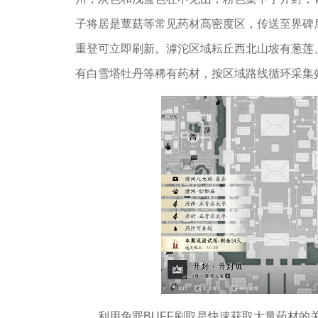
子将居是蕈菇等常见药材高密度区，传送至界碑后
重登可立即刷新。滹沱区域耘丘西北山坡有葱莲
有白雪塔牡丹等稀有药材，按区域路线循环采集
利用免罪BUFF刷取是快速获取大量药材的