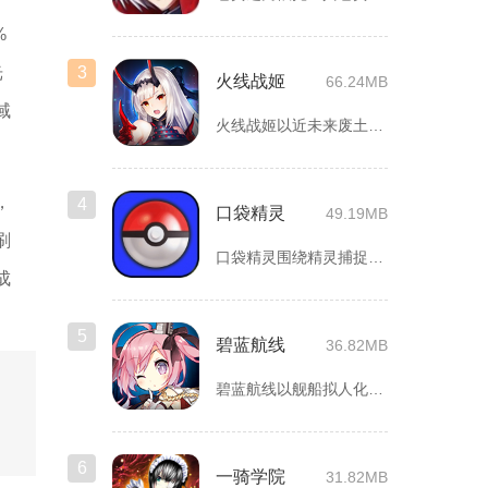
%
3
光
火线战姬
66.24MB
域
火线战姬以近未来废土世界为故事舞台，融合二次元战姬收集、轻策...
，
4
口袋精灵
49.19MB
刷
口袋精灵围绕精灵捕捉、养成、回合对战搭建完整冒险体系，玩家化...
成
5
碧蓝航线
36.82MB
碧蓝航线以舰船拟人化为核心载体，将各类历史战舰塑造成风格各异...
6
一骑学院
31.82MB