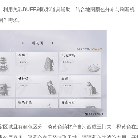
、利用免罪BUFF刷取和道具辅助，结合地图颜色分布与刷新机
制作需求。
定区域且有颜色区分，淡黄色药材产自河西或玉门关，橙黄色在
青色属秦川，深蓝色在天陉或飞天城，深深蓝色为滹沱专属。开