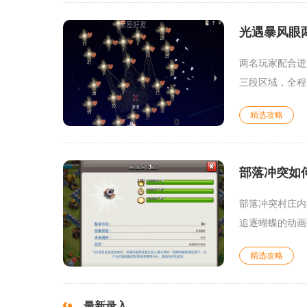
光遇暴风眼
两名玩家配合进
三段区域，全程
精选攻略
部落冲突如
部落冲突村庄内
追逐蝴蝶的动画
精选攻略
最新录入