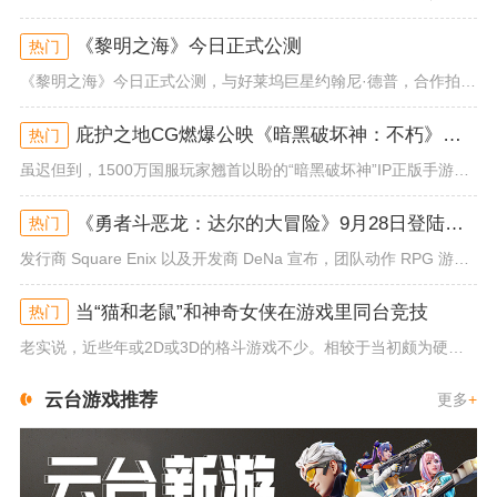
《黎明之海》今日正式公测
热门
《黎明之海》今日正式公测，与好莱坞巨星约翰尼·德普，合作拍摄的宣传短片《冒险者的游戏》同步上线！沉浸式环球之旅 打造属于...
庇护之地CG燃爆公映《暗黑破坏神：不朽》今日全平台上线
热门
虽迟但到，1500万国服玩家翘首以盼的“暗黑破坏神”IP正版手游《暗黑破坏神：不朽》已于今日全平台上线！动作RPG王者再...
《勇者斗恶龙：达尔的大冒险》9月28日登陆苹果谷歌应用商店
热门
发行商 Square Enix 以及开发商 DeNa 宣布，团队动作 RPG 游戏《勇者斗恶龙：达尔的大冒险 魂之绊》将...
当“猫和老鼠”和神奇女侠在游戏里同台竞技
热门
老实说，近些年或2D或3D的格斗游戏不少。相较于当初颇为硬核的难度。如今这类游戏大都以较低的游玩门槛，独特的技能机制吸引...
云台游戏推荐
更多
+