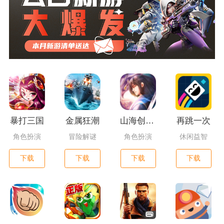
暴打三国
金属狂潮
山海创世录一剑天逆
再跳一次
角色扮演
冒险解谜
角色扮演
休闲益智
下载
下载
下载
下载