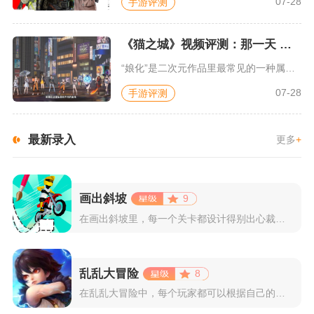
07-28
手游评测
《猫之城》视频评测：那一天 我家的猫变成了猫娘
“娘化”是二次元作品里最常见的一种属性，这种属性不分物种、不...
07-28
手游评测
最新录入
更多
+
画出斜坡
9
在画出斜坡里，每一个关卡都设计得别出心裁。玩家需要利用手指在...
乱乱大冒险
8
在乱乱大冒险中，每个玩家都可以根据自己的喜好选择和培养角色，...