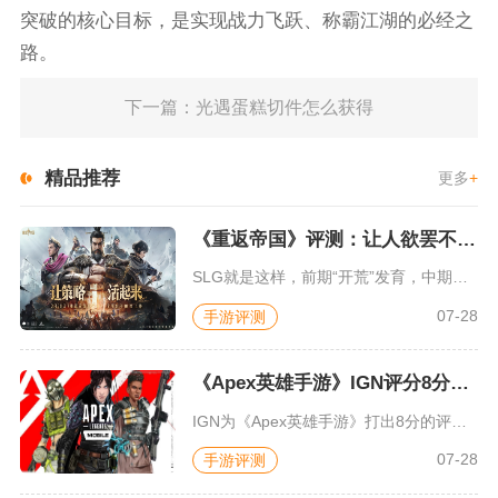
突破的核心目标，是实现战力飞跃、称霸江湖的必经之
路。
下一篇：光遇蛋糕切件怎么获得
精品推荐
更多
+
《重返帝国》评测：让人欲罢不能的新一代策略游戏
SLG就是这样，前期“开荒”发育，中期同盟混战抢地盘，后期争...
07-28
手游评测
《Apex英雄手游》IGN评分8分：对游戏未来抱有期待
IGN为《Apex英雄手游》打出8分的评价，测评者认为，《A...
07-28
手游评测