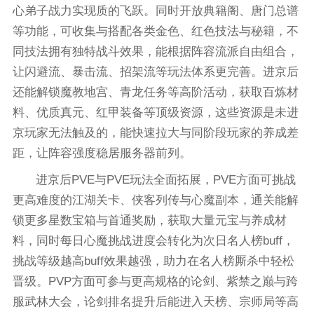
心弟子战力实现质的飞跃。同时开放典籍阁、唐门总谱
等功能，可收集与搭配各类金色、红色技法与秘籍，不
同技法拥有独特战斗效果，能根据阵容流派自由组合，
让闪避流、暴击流、招架流等玩法体系更完善。进京后
还能解锁魔教地宫、青龙任务等高阶活动，获取百炼材
料、优质真元、红甲装备等顶级资源，这些资源是未进
京玩家无法触及的，能快速拉大与同阶段玩家的养成差
距，让阵容强度稳居服务器前列。
进京后PVE与PVE玩法全面拓展，PVE方面可挑战
更高难度的江湖关卡、侠客列传与心魔副本，通关能解
锁更多星数宝箱与首通奖励，获取大量元宝与养成材
料，同时每日心魔挑战进度会转化为次日名人榜buff，
挑战等级越高buff效果越强，助力在名人榜厮杀中轻松
晋级。PVP方面可参与更高规格的论剑、紫禁之巅与跨
服武林大会，论剑排名提升后能进入天榜、宗师局等高