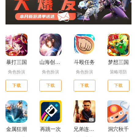
暴打三国
山海创世录一剑天逆
斗殴任务
梦想三国
角色扮演
角色扮演
角色扮演
策略塔防
下载
下载
下载
下载
金属狂潮
再跳一次
兄弟连3：战争之子
洞穴秋千