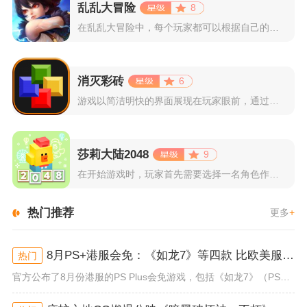
乱乱大冒险
8
在乱乱大冒险中，每个玩家都可以根据自己的喜好选择和培养角色，...
消灭彩砖
6
游戏以简洁明快的界面展现在玩家眼前，通过简单的滑动屏幕即可控...
莎莉大陆2048
9
在开始游戏时，玩家首先需要选择一名角色作为自己的代表，在神秘...
热门推荐
更多
+
8月PS+港服会免：《如龙7》等四款 比欧美服多一款
热门
官方公布了8月份港服的PS Plus会免游戏，包括《如龙7》（PS4/PS5）、《小小梦魇》（PS4）、《托尼霍克职业滑...