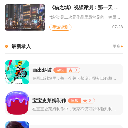
《猫之城》视频评测：那一天 我家的猫变成了猫娘
“娘化”是二次元作品里最常见的一种属性，这种属性不分物种、不...
07-28
手游评测
最新录入
更多
+
画出斜坡
9
在画出斜坡里，每一个关卡都设计得别出心裁。玩家需要利用手指在...
宝宝史莱姆制作
8
在宝宝史莱姆制作中，玩家不仅可以体验到制作史莱姆的乐趣，还能...