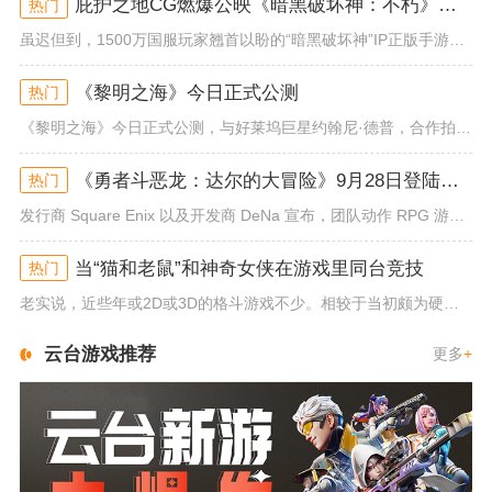
庇护之地CG燃爆公映《暗黑破坏神：不朽》今日全平台上线
热门
虽迟但到，1500万国服玩家翘首以盼的“暗黑破坏神”IP正版手游《暗黑破坏神：不朽》已于今日全平台上线！动作RPG王者再...
《黎明之海》今日正式公测
热门
《黎明之海》今日正式公测，与好莱坞巨星约翰尼·德普，合作拍摄的宣传短片《冒险者的游戏》同步上线！沉浸式环球之旅 打造属于...
《勇者斗恶龙：达尔的大冒险》9月28日登陆苹果谷歌应用商店
热门
发行商 Square Enix 以及开发商 DeNa 宣布，团队动作 RPG 游戏《勇者斗恶龙：达尔的大冒险 魂之绊》将...
当“猫和老鼠”和神奇女侠在游戏里同台竞技
热门
老实说，近些年或2D或3D的格斗游戏不少。相较于当初颇为硬核的难度。如今这类游戏大都以较低的游玩门槛，独特的技能机制吸引...
云台游戏推荐
更多
+