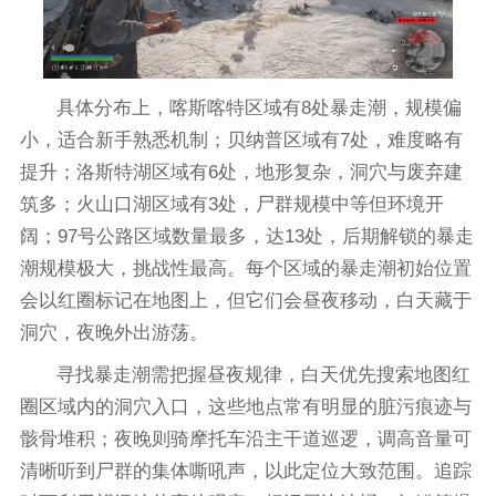
具体分布上，喀斯喀特区域有8处暴走潮，规模偏
小，适合新手熟悉机制；贝纳普区域有7处，难度略有
提升；洛斯特湖区域有6处，地形复杂，洞穴与废弃建
筑多；火山口湖区域有3处，尸群规模中等但环境开
阔；97号公路区域数量最多，达13处，后期解锁的暴走
潮规模极大，挑战性最高。每个区域的暴走潮初始位置
会以红圈标记在地图上，但它们会昼夜移动，白天藏于
洞穴，夜晚外出游荡。
寻找暴走潮需把握昼夜规律，白天优先搜索地图红
圈区域内的洞穴入口，这些地点常有明显的脏污痕迹与
骸骨堆积；夜晚则骑摩托车沿主干道巡逻，调高音量可
清晰听到尸群的集体嘶吼声，以此定位大致范围。追踪