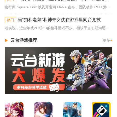
发行商 Square Enix 以及开发商 DeNa 宣布，团队动作 RPG 游戏《勇者斗恶龙：达尔的大冒险 魂之绊》将...
当“猫和老鼠”和神奇女侠在游戏里同台竞技
热门
老实说，近些年或2D或3D的格斗游戏不少。相较于当初颇为硬核的难度。如今这类游戏大都以较低的游玩门槛，独特的技能机制吸引...
云台游戏推荐
更多
+