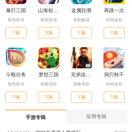
暴打三国
山海创世录一剑天逆
金属狂潮
再跳一次
角色扮演
角色扮演
冒险解谜
休闲益智
下载
下载
下载
下载
斗殴任务
梦想三国
兄弟连3：战争之子
洞穴秋千
角色扮演
策略塔防
策略塔防
休闲益智
下载
下载
下载
下载
应用专辑
手游专辑