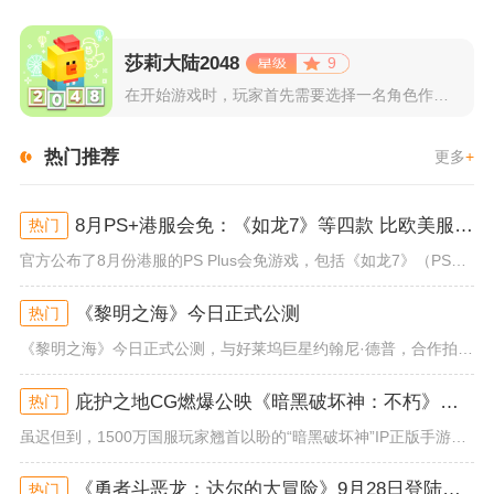
莎莉大陆2048
9
在开始游戏时，玩家首先需要选择一名角色作为自己的代表，在神秘...
热门推荐
更多
+
8月PS+港服会免：《如龙7》等四款 比欧美服多一款
热门
官方公布了8月份港服的PS Plus会免游戏，包括《如龙7》（PS4/PS5）、《小小梦魇》（PS4）、《托尼霍克职业滑...
《黎明之海》今日正式公测
热门
《黎明之海》今日正式公测，与好莱坞巨星约翰尼·德普，合作拍摄的宣传短片《冒险者的游戏》同步上线！沉浸式环球之旅 打造属于...
庇护之地CG燃爆公映《暗黑破坏神：不朽》今日全平台上线
热门
虽迟但到，1500万国服玩家翘首以盼的“暗黑破坏神”IP正版手游《暗黑破坏神：不朽》已于今日全平台上线！动作RPG王者再...
《勇者斗恶龙：达尔的大冒险》9月28日登陆苹果谷歌应用商店
热门