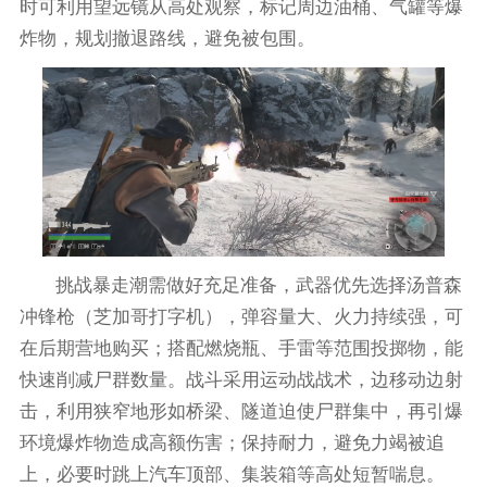
时可利用望远镜从高处观察，标记周边油桶、气罐等爆
炸物，规划撤退路线，避免被包围。
挑战暴走潮需做好充足准备，武器优先选择汤普森
冲锋枪（芝加哥打字机），弹容量大、火力持续强，可
在后期营地购买；搭配燃烧瓶、手雷等范围投掷物，能
快速削减尸群数量。战斗采用运动战战术，边移动边射
击，利用狭窄地形如桥梁、隧道迫使尸群集中，再引爆
环境爆炸物造成高额伤害；保持耐力，避免力竭被追
上，必要时跳上汽车顶部、集装箱等高处短暂喘息。