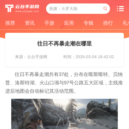
推荐
资讯
手游
应用
专辑
排行
礼
往日不再暴走潮在哪里
来源：云台手游网
时间：2026-03-04 18:42:02
往日不再暴走潮共有37处，分布在喀斯喀特、贝纳
普、洛斯特湖、火山口湖与97号公路五大区域，主线推
进后地图会自动标记其活动范围。