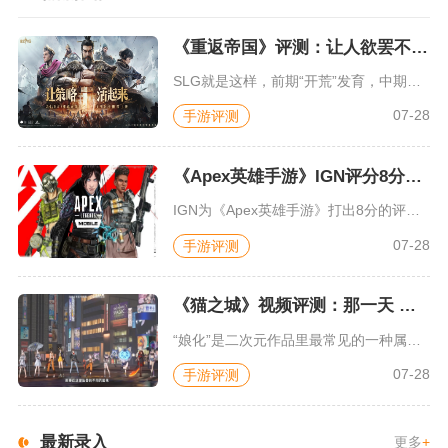
《重返帝国》评测：让人欲罢不能的新一代策略游戏
SLG就是这样，前期“开荒”发育，中期同盟混战抢地盘，后期争...
07-28
手游评测
《Apex英雄手游》IGN评分8分：对游戏未来抱有期待
IGN为《Apex英雄手游》打出8分的评价，测评者认为，《A...
07-28
手游评测
《猫之城》视频评测：那一天 我家的猫变成了猫娘
“娘化”是二次元作品里最常见的一种属性，这种属性不分物种、不...
07-28
手游评测
最新录入
更多
+