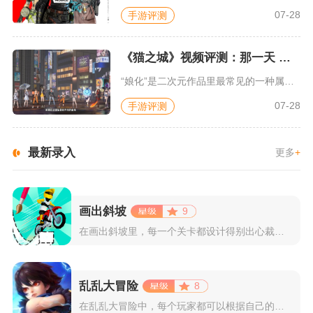
07-28
手游评测
《猫之城》视频评测：那一天 我家的猫变成了猫娘
“娘化”是二次元作品里最常见的一种属性，这种属性不分物种、不...
07-28
手游评测
最新录入
更多
+
画出斜坡
9
在画出斜坡里，每一个关卡都设计得别出心裁。玩家需要利用手指在...
乱乱大冒险
8
在乱乱大冒险中，每个玩家都可以根据自己的喜好选择和培养角色，...