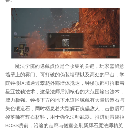
备。
魔法学院的隐藏点位是全收集的关键，玩家需留意
墙壁上的雾门、可打破的伪装墙壁以及高处的平台，学
院钟楼区域通过攀爬外部墙体抵达，钟楼顶部可拾取彗
星亚兹勒法术，这是法师后期核心的大范围输出法术，
威力极强。钟楼下方的地下水道区域藏有大量锻造石与
失色锻造石，同时栖息着大型辉石傀儡敌人，击败后可
掉落稀有辉石材料，用于强化法师武器。推进到雷娜拉
BOSS房前，沿途的走廊与侧室会刷新辉石魔法师精英