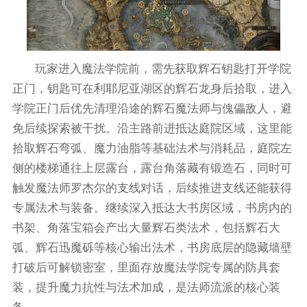
玩家进入魔法学院前，需先获取辉石钥匙打开学院
正门，钥匙可在利耶尼亚湖区的辉石龙身后拾取，进入
学院正门后优先清理沿途的辉石魔法师与傀儡敌人，避
免后续探索被干扰。沿主路前进抵达庭院区域，这里能
拾取辉石弯弧、魔力油脂等基础法术与消耗品，庭院左
侧的楼梯通往上层露台，露台角落藏有锻造石，同时可
触发魔法师罗杰尔的支线对话，后续推进支线还能获得
专属法术与装备。继续深入抵达大书房区域，书房内的
书架、角落宝箱会产出大量辉石类法术，包括辉石大
弧、辉石迅魔砾等核心输出法术，书房底层的隐藏墙壁
打破后可解锁密室，里面存放魔法学院专属的防具套
装，提升魔力抗性与法术加成，是法师流派的核心装