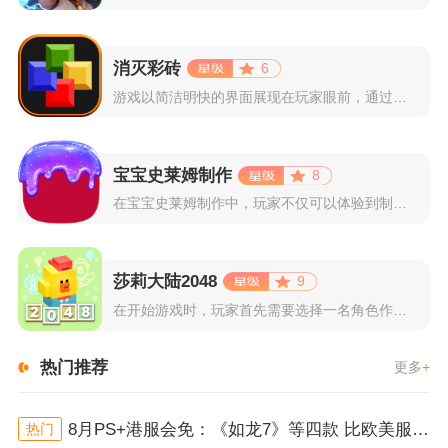
消灭彩砖
6
游戏以简洁明快的界面展现在玩家眼前，通过简单的滑动屏幕即可控...
宝宝史莱姆制作
8
在宝宝史莱姆制作中，玩家不仅可以体验到制作史莱姆的乐趣，还能...
莎莉大陆2048
9
在开始游戏时，玩家首先需要选择一名角色作为自己的代表，在神秘...
热门推荐
更多
+
8月PS+港服会免：《如龙7》等四款 比欧美服多一款
热门