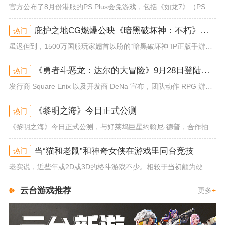
官方公布了8月份港服的PS Plus会免游戏，包括《如龙7》（PS4/PS5）、《小小梦魇》（PS4）、《托尼霍克职业滑...
庇护之地CG燃爆公映《暗黑破坏神：不朽》今日全平台上线
热门
虽迟但到，1500万国服玩家翘首以盼的“暗黑破坏神”IP正版手游《暗黑破坏神：不朽》已于今日全平台上线！动作RPG王者再...
《勇者斗恶龙：达尔的大冒险》9月28日登陆苹果谷歌应用商店
热门
发行商 Square Enix 以及开发商 DeNa 宣布，团队动作 RPG 游戏《勇者斗恶龙：达尔的大冒险 魂之绊》将...
《黎明之海》今日正式公测
热门
《黎明之海》今日正式公测，与好莱坞巨星约翰尼·德普，合作拍摄的宣传短片《冒险者的游戏》同步上线！沉浸式环球之旅 打造属于...
当“猫和老鼠”和神奇女侠在游戏里同台竞技
热门
老实说，近些年或2D或3D的格斗游戏不少。相较于当初颇为硬核的难度。如今这类游戏大都以较低的游玩门槛，独特的技能机制吸引...
云台游戏推荐
更多
+