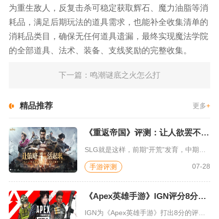
为重生敌人，反复击杀可稳定获取辉石、魔力油脂等消
耗品，满足后期玩法的道具需求，也能补全收集清单的
消耗品类目，确保无任何道具遗漏，最终实现魔法学院
的全部道具、法术、装备、支线奖励的完整收集。
下一篇：鸣潮谜底之火怎么打
精品推荐
更多
+
《重返帝国》评测：让人欲罢不能的新一代策略游戏
SLG就是这样，前期“开荒”发育，中期同盟混战抢地盘，后期争...
07-28
手游评测
《Apex英雄手游》IGN评分8分：对游戏未来抱有期待
IGN为《Apex英雄手游》打出8分的评价，测评者认为，《A...