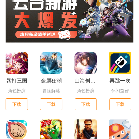
暴打三国
金属狂潮
山海创世录一剑天逆
再跳一次
角色扮演
冒险解谜
角色扮演
休闲益智
下载
下载
下载
下载