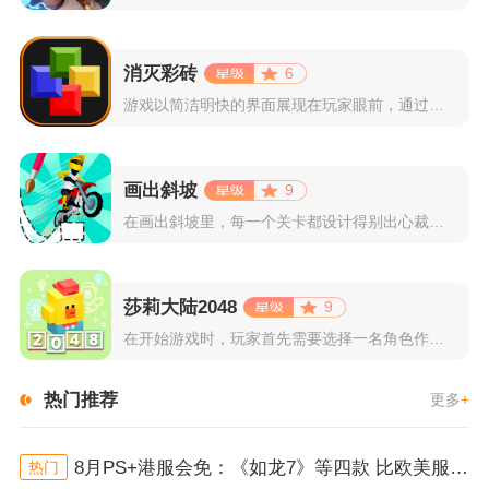
消灭彩砖
6
游戏以简洁明快的界面展现在玩家眼前，通过简单的滑动屏幕即可控...
画出斜坡
9
在画出斜坡里，每一个关卡都设计得别出心裁。玩家需要利用手指在...
莎莉大陆2048
9
在开始游戏时，玩家首先需要选择一名角色作为自己的代表，在神秘...
热门推荐
更多
+
8月PS+港服会免：《如龙7》等四款 比欧美服多一款
热门