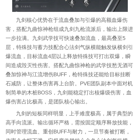
九剑核心优势在于流血叠加与引爆的高额血爆伤
害，搭配九曲惊神枪组成九剑九枪流派后，输出上限进
一步拉满。九剑武学技可快速叠加流血，最高叠至5
层，特殊技与蓄力技配合心法剑气纵横能触发纵横剑引
爆流血，目标流血4层以上释放特殊技可打出双爆，瞬
间造成毁灭性伤害。搭配九曲惊神枪的武学技愁无酒可
叠加惊神与江流增伤BUFF，枪特殊技还能给目标挂断
石减防，让整体伤害再上台阶。PVE团队副本中面对机
制简单的木桩BOSS，九剑能稳定打出核爆级伤害，血
爆伤害占比极高，是团队核心输出。
九剑的短板同样明显，上手难度极高，属于典型的
高手向流派。输出循环严格，需按固定顺序释放技能，
同时管理流血、重创BUFF与耐力，一旦节奏被打断，