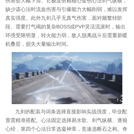
伤害会大幅下滑。它极度依赖核心金色心法剑气纵横，
缺少该心法时流血伤害与引爆能力大幅削弱，难以发挥
真实强度。此外九剑几乎无真气伤害，面对频繁转阶
段、需要打气竭的复杂BOSS或PVP灵活流派时，输出
环境受限明显，转火能力弱，敌人脱离战斗后需重新暖
机叠层，损失大量输出时间。
九剑的配装与词条选择直接影响实战强度，毕业配
置需精准搭配。心法固定选择易水歌、剑气纵横、逐狼
心经，第四个心法日常选凝神章，竞速选断石之构。奇