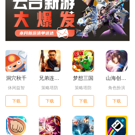
洞穴秋千
兄弟连3：战争之子
梦想三国
山海创世录一剑天逆
休闲益智
策略塔防
策略塔防
角色扮演
下载
下载
下载
下载