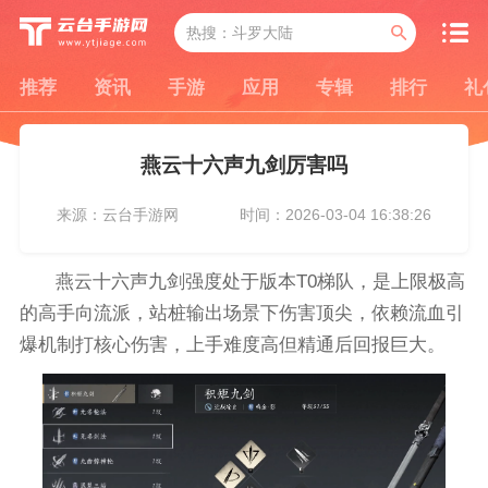
推荐
资讯
手游
应用
专辑
排行
礼
燕云十六声九剑厉害吗
来源：云台手游网
时间：2026-03-04 16:38:26
燕云十六声九剑强度处于版本T0梯队，是上限极高
的高手向流派，站桩输出场景下伤害顶尖，依赖流血引
爆机制打核心伤害，上手难度高但精通后回报巨大。