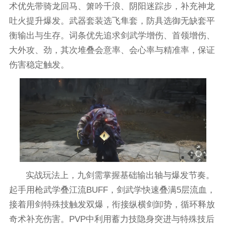
术优先带骑龙回马、箫吟千浪、阴阳迷踪步，补充神龙
吐火提升爆发。武器套装选飞隼套，防具选御无缺套平
衡输出与生存。词条优先追求剑武学增伤、首领增伤、
大外攻、劲，其次堆叠会意率、会心率与精准率，保证
伤害稳定触发。
实战玩法上，九剑需掌握基础输出轴与爆发节奏。
起手用枪武学叠江流BUFF，剑武学快速叠满5层流血，
接着用剑特殊技触发双爆，衔接纵横剑卸势，循环释放
奇术补充伤害。PVP中利用蓄力技隐身突进与特殊技后