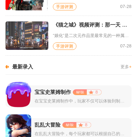
07-28
手游评测
《猫之城》视频评测：那一天 我家的猫变成了猫娘
“娘化”是二次元作品里最常见的一种属性，这种属性不分物种、不...
07-28
手游评测
最新录入
更多
+
宝宝史莱姆制作
8
在宝宝史莱姆制作中，玩家不仅可以体验到制作史莱姆的乐趣，还能...
乱乱大冒险
8
在乱乱大冒险中，每个玩家都可以根据自己的喜好选择和培养角色，...