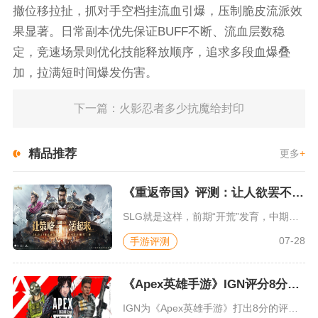
撤位移拉扯，抓对手空档挂流血引爆，压制脆皮流派效
果显著。日常副本优先保证BUFF不断、流血层数稳
定，竞速场景则优化技能释放顺序，追求多段血爆叠
加，拉满短时间爆发伤害。
下一篇：火影忍者多少抗魔给封印
精品推荐
更多
+
《重返帝国》评测：让人欲罢不能的新一代策略游戏
SLG就是这样，前期“开荒”发育，中期同盟混战抢地盘，后期争...
07-28
手游评测
《Apex英雄手游》IGN评分8分：对游戏未来抱有期待
IGN为《Apex英雄手游》打出8分的评价，测评者认为，《A...