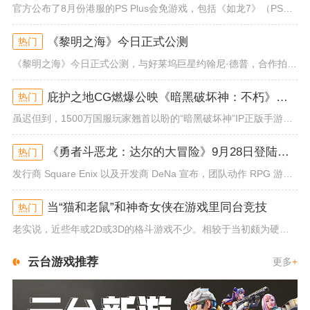
官方公布了8月份港服的PS Plus会免游戏，包括《如龙7》（PS4/PS5）、《小小梦魇》（PS4）、《托尼霍克职业滑...
《黎明之海》今日正式公测
热门
《黎明之海》今日正式公测，与好莱坞巨星约翰尼·德普，合作拍摄的宣传短片《冒险者的游戏》同步上线！沉浸式环球之旅 打造属于...
庇护之地CG燃爆公映《暗黑破坏神：不朽》今日全平台上线
热门
虽迟但到，1500万国服玩家翘首以盼的“暗黑破坏神”IP正版手游《暗黑破坏神：不朽》已于今日全平台上线！动作RPG王者再...
《勇者斗恶龙：达尔的大冒险》9月28日登陆苹果谷歌应用商店
热门
发行商 Square Enix 以及开发商 DeNa 宣布，团队动作 RPG 游戏《勇者斗恶龙：达尔的大冒险 魂之绊》将...
当“猫和老鼠”和神奇女侠在游戏里同台竞技
热门
老实说，近些年或2D或3D的格斗游戏不少。相较于当初颇为硬核的难度。如今这类游戏大都以较低的游玩门槛，独特的技能机制吸引...
云台游戏推荐
更多
+