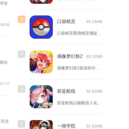
零散
3
口袋精灵
49.19MB
-08-08
口袋精灵围绕精灵捕捉、养成、回合对战搭建完整冒险体系，玩家化...
4
偶像梦幻祭2
49.32MB
赋收
偶像梦幻祭2延续前作完整世界观，玩家以制作人身份陪伴49位少...
-07-27
5
碧蓝航线
36.82MB
碧蓝航线以舰船拟人化为核心载体，将各类历史战舰塑造成风格各异...
齐再造
6
一骑学院
31.82MB