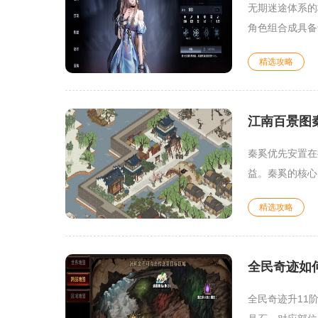
无期迷途体系的
角色组合成具备
精选攻略
江南百景图
秦奚优先安置在
益。秦奚的核心
精选攻略
全民奇迹如何
全民奇迹升11