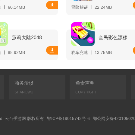
丨 60.14MB
冒险解谜 丨 22.24MB
莎莉大陆2048
全民彩色漂移
丨 88.92MB
赛车竞速 丨 13.75MB
商务洽谈
免责声明
SHANGWU
COPYRIGHT
Reserved. 云台手游网 版权所有
鄂ICP备19015743号-6
鄂公网安备420105020