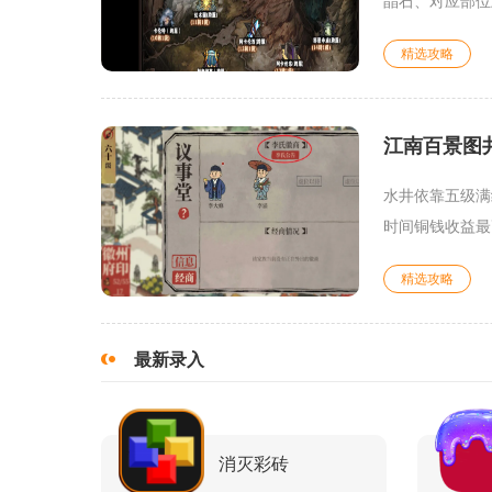
晶石、对应部位
精选攻略
江南百景图
水井依靠五级满
时间铜钱收益最
精选攻略
最新录入
消灭彩砖