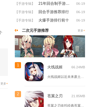
21年回合制手游排行
【手游专辑】
06-19
回合手游推荐排行
【手游专辑】
06-19
火爆手游排行前十
【手游专辑】
06-19
二次元手游推荐
更多
+
个
。
1
火线战姬
66.24MB
火线战姬以近未来废土世界为故事舞台，融合二次元战姬收集、轻策...
更多
+
2
苍翼之刃
21.85MB
苍翼之刃依托经典苍翼默示录IP打造横版指尖格斗手游，完整收录...