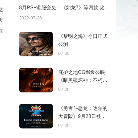
8月PS+港服会免：《如龙7》等四款 比欧美服多一款
这
2022-07-28
天
在
《黎明之海》今日正式
公测
07-28
庇护之地CG燃爆公映
《暗黑破坏神：不朽》
今日全平台上线
07-28
《勇者斗恶龙：达尔的
大冒险》9月28日登陆
苹果谷歌应用商店
07-28