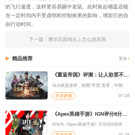
的飞行速度，这样更容易砸中老鼠。此时捡起桶盖还能
在一定时间内不受虚弱和控制效果的影响，增加它的自
由行动时间。
下一篇：摩尔庄园地台上怎么放东西
精品推荐
更多
+
《重返帝国》评测：让人欲罢不能的新一代策略游戏
SLG就是这样，前期“开荒”发育，中期同盟混战抢地盘，后期争...
07-28
手游评测
《Apex英雄手游》IGN评分8分：对游戏未来抱有期待
IGN为《Apex英雄手游》打出8分的评价，测评者认为，《A...
07-28
手游评测