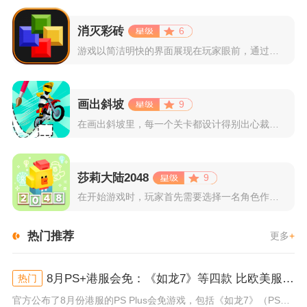
消灭彩砖
6
游戏以简洁明快的界面展现在玩家眼前，通过简单的滑动屏幕即可控...
画出斜坡
9
在画出斜坡里，每一个关卡都设计得别出心裁。玩家需要利用手指在...
莎莉大陆2048
9
在开始游戏时，玩家首先需要选择一名角色作为自己的代表，在神秘...
热门推荐
更多
+
8月PS+港服会免：《如龙7》等四款 比欧美服多一款
热门
官方公布了8月份港服的PS Plus会免游戏，包括《如龙7》（PS4/PS5）、《小小梦魇》（PS4）、《托尼霍克职业滑...