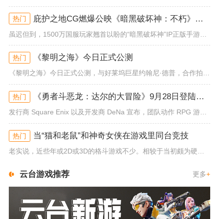
庇护之地CG燃爆公映《暗黑破坏神：不朽》今日全平台上线
热门
虽迟但到，1500万国服玩家翘首以盼的“暗黑破坏神”IP正版手游《暗黑破坏神：不朽》已于今日全平台上线！动作RPG王者再...
《黎明之海》今日正式公测
热门
《黎明之海》今日正式公测，与好莱坞巨星约翰尼·德普，合作拍摄的宣传短片《冒险者的游戏》同步上线！沉浸式环球之旅 打造属于...
《勇者斗恶龙：达尔的大冒险》9月28日登陆苹果谷歌应用商店
热门
发行商 Square Enix 以及开发商 DeNa 宣布，团队动作 RPG 游戏《勇者斗恶龙：达尔的大冒险 魂之绊》将...
当“猫和老鼠”和神奇女侠在游戏里同台竞技
热门
老实说，近些年或2D或3D的格斗游戏不少。相较于当初颇为硬核的难度。如今这类游戏大都以较低的游玩门槛，独特的技能机制吸引...
云台游戏推荐
更多
+