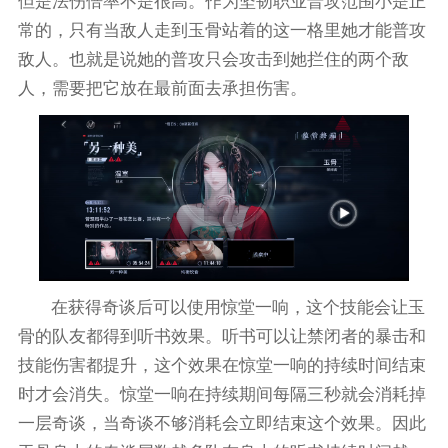
但是法伤倍率不是很高。作为坚韧职业普攻范围小是正
常的，只有当敌人走到玉骨站着的这一格里她才能普攻
敌人。也就是说她的普攻只会攻击到她拦住的两个敌
人，需要把它放在最前面去承担伤害。
在获得奇谈后可以使用惊堂一响，这个技能会让玉
骨的队友都得到听书效果。听书可以让禁闭者的暴击和
技能伤害都提升，这个效果在惊堂一响的持续时间结束
时才会消失。惊堂一响在持续期间每隔三秒就会消耗掉
一层奇谈，当奇谈不够消耗会立即结束这个效果。因此