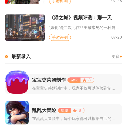
07-28
手游评测
《猫之城》视频评测：那一天 我家的猫变成了猫娘
“娘化”是二次元作品里最常见的一种属性，这种属性不分物种、不...
07-28
手游评测
最新录入
更多
+
宝宝史莱姆制作
8
在宝宝史莱姆制作中，玩家不仅可以体验到制作史莱姆的乐趣，还能...
乱乱大冒险
8
在乱乱大冒险中，每个玩家都可以根据自己的喜好选择和培养角色，...