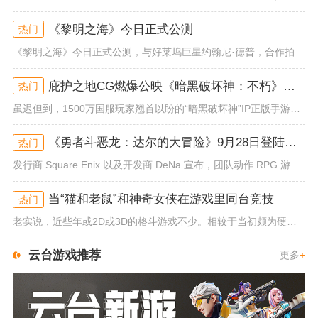
《黎明之海》今日正式公测
热门
《黎明之海》今日正式公测，与好莱坞巨星约翰尼·德普，合作拍摄的宣传短片《冒险者的游戏》同步上线！沉浸式环球之旅 打造属于...
庇护之地CG燃爆公映《暗黑破坏神：不朽》今日全平台上线
热门
虽迟但到，1500万国服玩家翘首以盼的“暗黑破坏神”IP正版手游《暗黑破坏神：不朽》已于今日全平台上线！动作RPG王者再...
《勇者斗恶龙：达尔的大冒险》9月28日登陆苹果谷歌应用商店
热门
发行商 Square Enix 以及开发商 DeNa 宣布，团队动作 RPG 游戏《勇者斗恶龙：达尔的大冒险 魂之绊》将...
当“猫和老鼠”和神奇女侠在游戏里同台竞技
热门
老实说，近些年或2D或3D的格斗游戏不少。相较于当初颇为硬核的难度。如今这类游戏大都以较低的游玩门槛，独特的技能机制吸引...
云台游戏推荐
更多
+