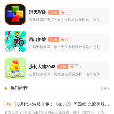
消灭彩砖
6
游戏以简洁明快的界面展现在玩家眼前，通过简单的滑动屏幕即可控...
画出斜坡
9
在画出斜坡里，每一个关卡都设计得别出心裁。玩家需要利用手指在...
莎莉大陆2048
9
在开始游戏时，玩家首先需要选择一名角色作为自己的代表，在神秘...
热门推荐
更多
+
8月PS+港服会免：《如龙7》等四款 比欧美服多一款
热门
官方公布了8月份港服的PS Plus会免游戏，包括《如龙7》（PS4/PS5）、《小小梦魇》（PS4）、《托尼霍克职业滑...