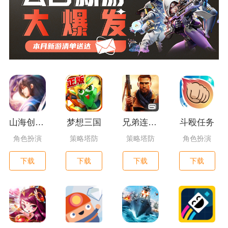
山海创世录一剑天逆
梦想三国
兄弟连3：战争之子
斗殴任务
角色扮演
策略塔防
策略塔防
角色扮演
下载
下载
下载
下载