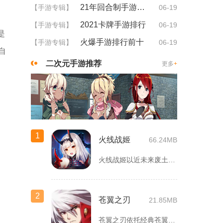
21年回合制手游排行
【手游专辑】
06-19
2021卡牌手游排行
【手游专辑】
06-19
是
火爆手游排行前十
【手游专辑】
06-19
自
二次元手游推荐
更多
+
1
火线战姬
66.24MB
火线战姬以近未来废土世界为故事舞台，融合二次元战姬收集、轻策...
2
苍翼之刃
21.85MB
苍翼之刃依托经典苍翼默示录IP打造横版指尖格斗手游，完整收录...