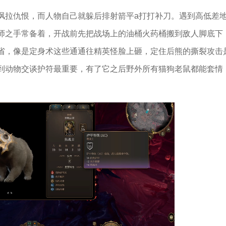
讽拉仇恨，而人物自己就躲后排射箭平a打打补刀。遇到高低差
师之手常备着，开战前先把战场上的油桶火药桶搬到敌人脚底下
省，像是定身术这些通通往精英怪脸上砸，定住后熊的撕裂攻击
到动物交谈护符最重要，有了它之后野外所有猫狗老鼠都能套情