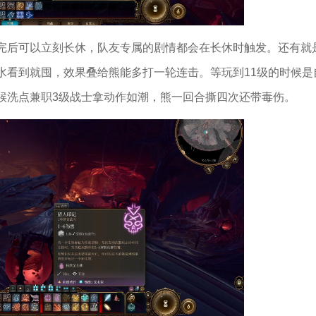
完后可以立刻长休，队友专属的剧情都会在长休时触发。还有就
水看到就囤，效果叠给熊能多打一轮连击。等玩到11级的时候是
候洗点兼职3级战士拿动作如潮，熊一回合撕四次还带毒伤。