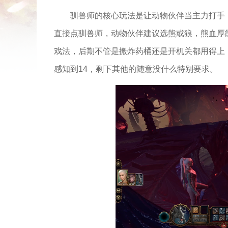
驯兽师的核心玩法是让动物伙伴当主力打手
直接点驯兽师，动物伙伴建议选熊或狼，熊血厚
戏法，后期不管是搬炸药桶还是开机关都用得上
感知到14，剩下其他的随意没什么特别要求。