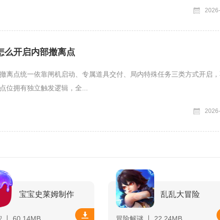
2026
怎么开启内部撤离点
撤离点统一依靠闸机启动、专属道具交付、局内特殊任务三类方式开启，
点位拥有独立触发逻辑，全...
2026
宝宝史莱姆制作
乱乱大冒险
丨 60.14MB
冒险解谜 丨 22.24MB