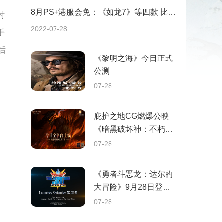
8月PS+港服会免：《如龙7》等四款 比欧美服多一款
时
2022-07-28
手
后
《黎明之海》今日正式
公测
07-28
庇护之地CG燃爆公映
《暗黑破坏神：不朽》
今日全平台上线
07-28
《勇者斗恶龙：达尔的
大冒险》9月28日登陆
苹果谷歌应用商店
07-28