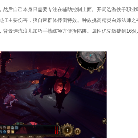
，然后自己本身只需要专注在辅助控制上面。开局选游侠子职业
能扛主要伤害，狼自带群体摔倒特效。种族挑高精灵白嫖法师之
，背景选流浪儿加巧手熟练项方便拆陷阱。属性优先敏捷到16然