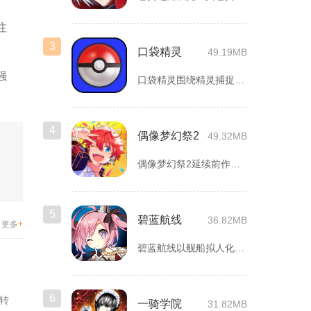
注
3
口袋精灵
49.19MB
强
口袋精灵围绕精灵捕捉、养成、回合对战搭建完整冒险体系，玩家化...
4
偶像梦幻祭2
49.32MB
偶像梦幻祭2延续前作完整世界观，玩家以制作人身份陪伴49位少...
5
碧蓝航线
36.82MB
更多
+
碧蓝航线以舰船拟人化为核心载体，将各类历史战舰塑造成风格各异...
6
转
一骑学院
31.82MB