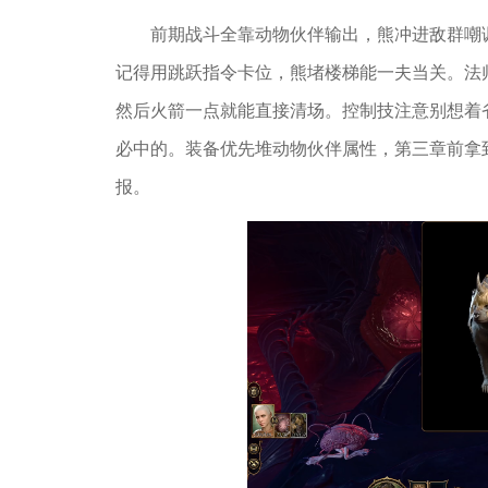
前期战斗全靠动物伙伴输出，熊冲进敌群嘲
记得用跳跃指令卡位，熊堵楼梯能一夫当关。法
然后火箭一点就能直接清场。控制技注意别想着
必中的。装备优先堆动物伙伴属性，第三章前拿
报。