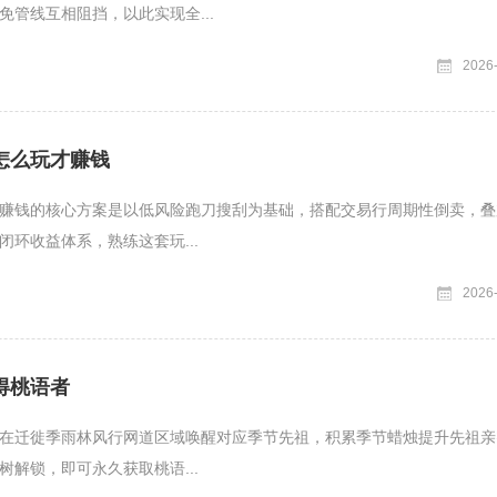
免管线互相阻挡，以此实现全...
2026
怎么玩才赚钱
赚钱的核心方案是以低风险跑刀搜刮为基础，搭配交易行周期性倒卖，叠
闭环收益体系，熟练这套玩...
2026
得桃语者
在迁徙季雨林风行网道区域唤醒对应季节先祖，积累季节蜡烛提升先祖亲
树解锁，即可永久获取桃语...