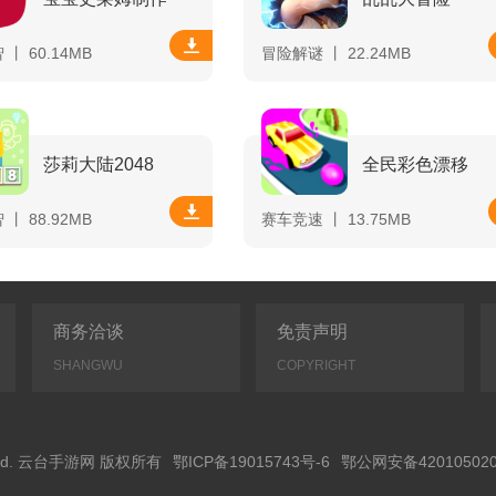
丨 60.14MB
冒险解谜 丨 22.24MB
莎莉大陆2048
全民彩色漂移
丨 88.92MB
赛车竞速 丨 13.75MB
商务洽谈
免责声明
SHANGWU
COPYRIGHT
Reserved. 云台手游网 版权所有
鄂ICP备19015743号-6
鄂公网安备420105020