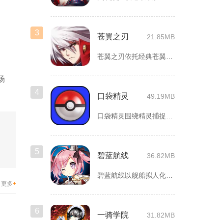
3
苍翼之刃
21.85MB
苍翼之刃依托经典苍翼默示录IP打造横版指尖格斗手游，完整收录...
场
4
口袋精灵
49.19MB
口袋精灵围绕精灵捕捉、养成、回合对战搭建完整冒险体系，玩家化...
5
碧蓝航线
36.82MB
碧蓝航线以舰船拟人化为核心载体，将各类历史战舰塑造成风格各异...
更多
+
6
一骑学院
31.82MB