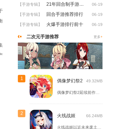
21年回合制手游排行
【手游专辑】
06-19
于
回合手游推荐排行
【手游专辑】
06-19
衡
火爆手游排行前十
【手游专辑】
06-19
二次元手游推荐
更多
+
集
产
1
偶像梦幻祭2
49.32MB
偶像梦幻祭2延续前作完整世界观，玩家以制作人身份陪伴49位少...
2
火线战姬
66.24MB
火线战姬以近未来废土世界为故事舞台，融合二次元战姬收集、轻策...