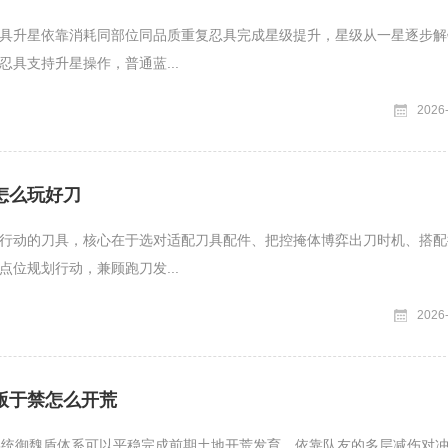
具升星依靠消耗同部位同品质重复忍具完成星级提升，星级从一星逐步解
忍具支持升星操作，普通蓝...
2026
怎么玩好刀
行动的刀具，核心在于选对适配刀具配件、把控掩体博弈出刀时机、搭配
点位规划行动，兼顾跑刀发...
2026
版于禁怎么开荒
5统御魏盾体系可以平稳完成前期土地开荒发育，依靠队友的多层减伤对