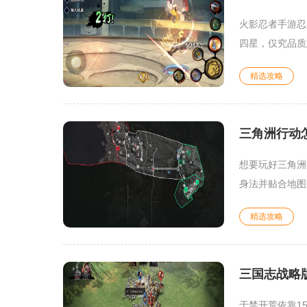
火影忍者手游忍
四星，仅究品质
精选攻略
三角洲行动
想要玩好三角洲
身法并贴合地图
精选攻略
三国志战略
于禁开荒依靠1