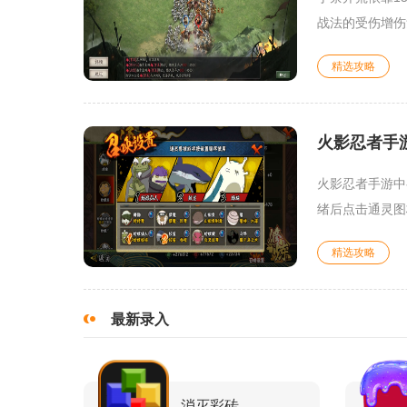
战法的受伤增伤
精选攻略
火影忍者手
火影忍者手游中
绪后点击通灵图
精选攻略
最新录入
消灭彩砖