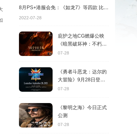
8月PS+港服会免：《如龙7》等四款 比欧美服多一款
大
2022-07-28
如
庇护之地CG燃爆公映
《暗黑破坏神：不朽》
今日全平台上线
07-28
《勇者斗恶龙：达尔的
大冒险》9月28日登陆
苹果谷歌应用商店
07-28
《黎明之海》今日正式
公测
07-28